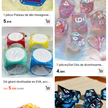
Paiements sécurisés · Protection de la vie privée
Vendu par le vendeur professionnel : GEM DICE et expédié par
SHEIN
1 pièce Plateau de dés hexagonal pliable de 12 couleurs, jeu de table pliable en PU, boîte de rangement, accessoire de plateau de dés de jeu de société, Tour de dés
Informations et obligations du vendeur
5
Pour signaler ce vendeur et/ou ce produit
,91€
Détails Du Produit
Matériel:
Cuivre
Voir plus
Informations de sécurité et contacts
7 pièces/Set Dés de divertissement multicolores, Set de dés à plusieurs faces, Dés de puzzle de jeu de plateau
4
5,00
(1)
Voir plus
,58€
3***3
Couleur: Multicolore / Taille: rouge
Dé géant réutilisable en EVA, accessoire de jeu interactif/décoration de fête/outil éducatif pour la classe, effaçable et réinscriptible, idéal pour améliorer les compétences en mathématiques et en anglais. Convient pour les jeux éducatifs, les activités en classe, les jeux de fête, les soirées en famille, le team building et les événements en extérieur. Ce dé amusant peut parfaitement créer l'ambiance pour les jeux de fête, en faisant le meilleur cadeau de fête et un choix idéal à offrir à des amis et à la famille.
Kocky
s
ú
kr
á
sne
a
pekne
ť
a
ž
k
é
😁
5
Dès
,52€
5,55€
Utile
(0)
GEM DICE