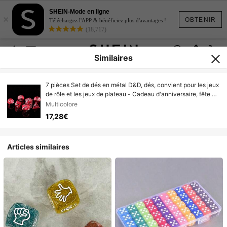
SHEIN-Mode en ligne
×
OBTENIR
Téléchargez l'APP & bénéficiez plus d'avantages !
(18,717)
Similaires
7 pièces Set de dés en métal D&D, dés, convient pour les jeux
de rôle et les jeux de plateau - Cadeau d'anniversaire, fête de
vacances et activités éducatives
Multicolore
17,28€
Articles similaires