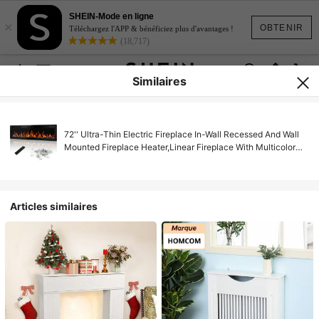
SHEIN-Mode en ligne
×
OBTENIR
Téléchargez l'APP & bénéficiez plus d'avantages !
(18,717)
Similaires
72'' Ultra-Thin Electric Fireplace In-Wall Recessed And Wall
Mounted Fireplace Heater,Linear Fireplace With Multicolor
Flame,Timer,Low Noise,750/1500W,Touch Screen & Remote
Control, With Plug
Articles similaires