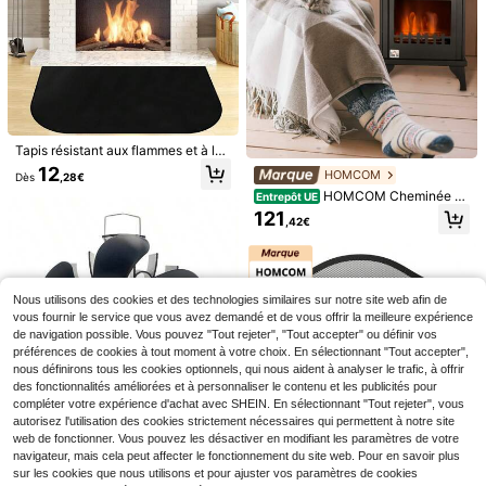
urale | Décoration de jardin, Cadea
u pour elle, Cadeau pour lui, Cadea
u pour les amis
Housse de tuyau d'évacuation de cl
Tapis résistant aux flammes et à la
imatiseur améliorée - Portable, inst
9
chaleur pour cheminée, tapis de ch
12
,88€
allation en un clic, housse de ventil
HOMCOM
Dès
,28€
eminée intérieure en fibre de verre
ation en tissu, accessoire de climati
HOMCOM Cheminée bi
à double couche, grand tapis rond
Entrepôt UE
seur, apparence à la mode, concept
oéthanol sur pieds avec réservoir 1,
pour foyer extérieur
121
ion flexible. Accessoire de tuyau de
30 pièces de coussinets de poitrine
,42€
2 L, environ 3 h de durée de combu
drainage de climatiseur, renforcé an
invisibles, doux pour la peau et resp
2
stion couverture 25 m² 41 x 25 x 54
Dès
,46€
ti-vieillissement, étanche et anti-ge
irants, coussinets de poitrine auto-a
cm
l, facile à installer, housse de ventila
dhésifs à soutien élevé, coussinets
tion en tissu, résistance thermique e
de poitrine sans couture anti-frictio
t performance de tuyau améliorées,
n lavables, convenant pour les maill
Nous utilisons des cookies et des technologies similaires sur notre site web afin de
accessoire de climatiseur, apparenc
ots de bain, les vêtements anti-exp
vous fournir le service que vous avez demandé et de vous offrir la meilleure expérience
e à la mode, conception flexible.
osition, les débardeurs, la plage, le s
de navigation possible. Vous pouvez "Tout rejeter", "Tout accepter" ou définir vos
pa, les voyages, les vacances, les p
préférences de cookies à tout moment à votre choix. En sélectionnant "Tout accepter",
arcs aquatiques, les piscines, le por
nous définirons tous les cookies optionnels, qui nous aident à analyser le trafic, à offrir
t quotidien et les scènes de bain, co
mpatibles avec les vêtements sans
des fonctionnalités améliorées et à personnaliser le contenu et les publicités pour
dos, sans bretelles et à col profond,
compléter votre expérience d'achat avec SHEIN. En sélectionnant "Tout rejeter", vous
un excellent accessoire pour les ten
autorisez l'utilisation des cookies strictement nécessaires qui permettent à notre site
ues d'été! Appareil de massage, anti
web de fonctionner. Vous pouvez les désactiver en modifiant les paramètres de votre
Cuisinières et accessoir
Entrepôt UE
1 pièce Tissu d'étanchéité pour fen
-friction des cuisses, décoration d'a
navigateur, mais cela peut affecter le fonctionnement du site web. Pour en savoir plus
es
être (avec manchon de tube réglabl
utomne, décoration de chambre, dé
31
7
,38€
Dès
,96€
sur les cookies que nous utilisons et pour ajuster vos paramètres de cookies
e et attaches de câble), plusieurs ta
coration de Noël, accessoires de sa