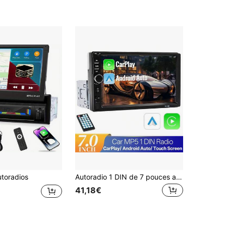
toradios
Autoradio 1 DIN de 7 pouces avec lecteur multimédia, CarPlay, Android Auto, écran tactile, FM, AUX, lien de mirroring
41,18€