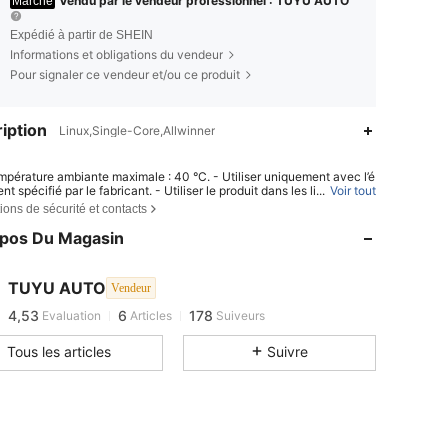
Vendu par le vendeur professionnel : TUYU AUTO
Marché
Expédié à partir de SHEIN
Informations et obligations du vendeur
Pour signaler ce vendeur et/ou ce produit
iption
Linux,Single-Core,Allwinner
mpérature ambiante maximale : 40 °C. - Utiliser uniquement avec l’é
t spécifié par le fabricant. - Utiliser le produit dans les limites de s
...
Voir tout
ctéristiques. - Ne pas démonter ni modifier le produit. - Cesser immé
ions de sécurité et contacts
nt l’utilisation du produit en cas de surchauffe, de dégagement de f
 de dysfonctionnement d’un quelconque composant.
opos Du Magasin
4,53
6
178
TUYU AUTO
Vendeur
4,53
6
178
Evaluation
Articles
Suiveurs
Tous les articles
Suivre