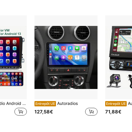
igation GPS WiFi FM USB FM double USB pour VW Autoradio Android GPS Écran tactile 9 pouces Bluetooth autoradio lecteur autoradio pour SEAT Passat Golf Skoda WiFi Mirror Link Radio FM-RDS Double USB + Caméra de Recul
Autoradios
Au
Entrepôt UE
Entrepôt UE
127,58€
71,88€