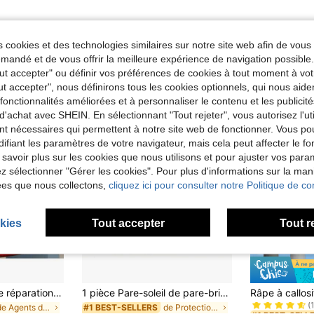
 cookies et des technologies similaires sur notre site web afin de vous 
andé et de vous offrir la meilleure expérience de navigation possibl
Tout accepter" ou définir vos préférences de cookies à tout moment à vot
ut accepter", nous définirons tous les cookies optionnels, qui nous aide
es fonctionnalités améliorées et à personnaliser le contenu et les publici
d'achat avec SHEIN. En sélectionnant "Tout rejeter", vous autorisez l'uti
nt nécessaires qui permettent à notre site web de fonctionner. Vous po
ifiant les paramètres de votre navigateur, mais cela peut affecter le 
 savoir plus sur les cookies que nous utilisons et pour ajuster vos par
lez sélectionner "Gérer les cookies". Pour plus d'informations sur la ma
ées que nous collectons,
cliquez ici pour consulter notre Politique de con
kies
Tout accepter
Tout r
#1 BEST-SELL
KineShineX Pâte de réparation de rayures nano, composé de polissage, convient à diverses couleurs de peinture de voiture, cire de réparation de rayures, accessoires automobiles, entretien automobile essentiel, redonnez vie à votre voiture bien-aimée, pâte de réparation de surface de voiture
1 pièce Pare-soleil de pare-brise de voiture, Pare-soleil de pare-brise de voiture pliable, Facile à ranger et à utiliser, Convient à toutes les tailles de pare-brise de voiture, Voyage en voiture
(
de Agents de nettoyage et d'entretien
de Protection solaire pour voiture
#1 BEST-SELLERS
#1 BEST-SELL
#1 BEST-SELL