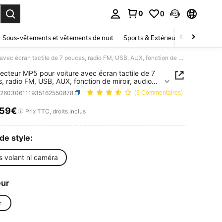
0
0
ouver. Press Enter to select.
Sous-vêtements et vêtements de nuit
Sports & Extérieur
Enfants
1 Din Lecteur MP5 pour voiture avec écran tactile de 7 pouces, radio FM, USB, AUX, fonction de miroir, audio universel pour voiture
Lecteur MP5 pour voiture avec écran tactile de 7
, radio FM, USB, AUX, fonction de miroir, audio
sel pour voiture
q260306111935162550878
(3 Commentaires)
,59€
ICE AND AVAILABILITY
Prix TTC, droits inclus
de style:
s volant ni caméra
eur
r