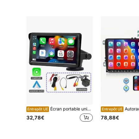
Écran portable universel sans fil de 7 pouces compatible avec CarPlay et Android Auto, compatible avec tous les modèles de voitures
Autoradio Android 13 pour VW pour Jetta pour Passat pour Golf pour Touran pour Polo pour SEAT pour Skoda Écran tactile 9" avec nav
Entrepôt UE
Entrepôt UE
32,78€
78,88€