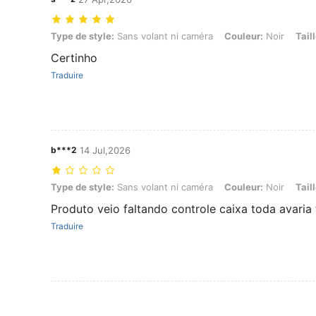
Type de style: Sans volant ni caméra, Couleur: Noir, Taille: Taille Un
Type de style:
Sans volant ni caméra
Couleur:
Noir
Taill
Certinho
Traduire
b***2
14 Jul,2026
Type de style: Sans volant ni caméra, Couleur: Noir, Taille: Taille Un
Type de style:
Sans volant ni caméra
Couleur:
Noir
Taill
Produto veio faltando controle caixa toda avaria 
Traduire