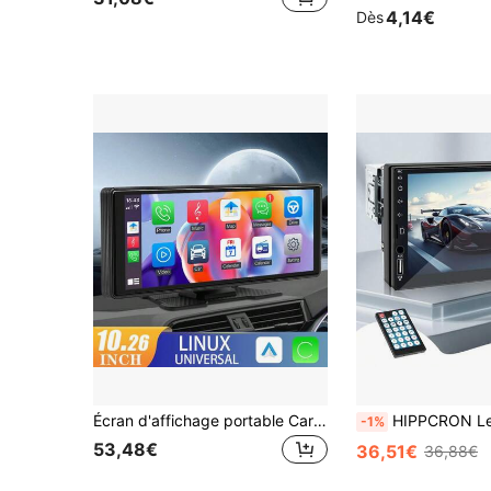
4,14€
Dès
Écran d'affichage portable CarPlay 10,26 pouces, lecteur multimédia vidéo, prend en charge CarPlay sans fil et Android Auto sans fil, écran de voiture universel
HIPPCRON Lecteur MP5 pour voiture 1-DIN de 7 pouces, lecteur multimédia à écran 
-1%
53,48€
36,51€
36,88€