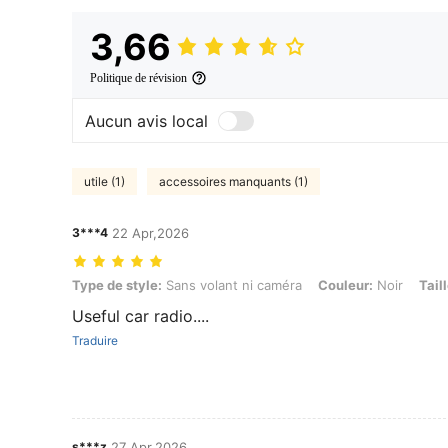
3,66
Politique de révision
Aucun avis local
utile (1)
accessoires manquants (1)
3***4
22 Apr,2026
Type de style: Sans volant ni caméra, Couleur: Noir, Taille: Taille Un
Type de style:
Sans volant ni caméra
Couleur:
Noir
Taill
Useful car radio....
Traduire
s***z
27 Apr,2026