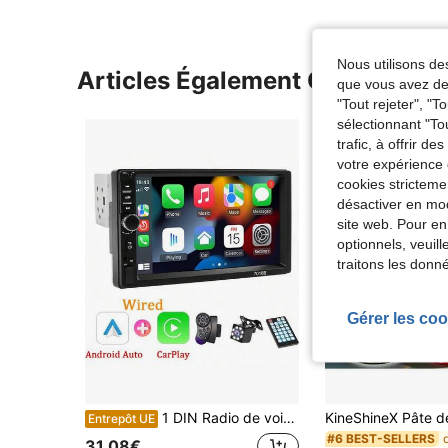
Nous utilisons des
Articles Également Consultés
que vous avez dem
"Tout rejeter", "
sélectionnant "To
trafic, à offrir d
votre expérience 
cookies stricteme
désactiver en mod
site web. Pour en
optionnels, veuil
traitons les donn
Gérer les coo
1 DIN Radio de voiture, lecteur multimédia de voiture 7 pouces, compatible CarPlay, Android Auto, écran tactile HD, connectivité smartphone, entrée FM/AUX
Entrepôt UE
#6 BEST-SELLERS
31,08€