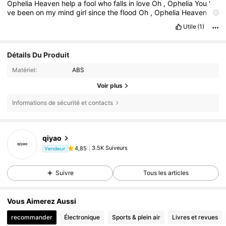
Ophelia
Heaven
help
a
fool
who
falls
in
love
Oh
,
Ophelia
You
'
ve
been
on
my
mind
girl
since
the
flood
Oh
,
Ophelia
Heaven
help
a
fool
who
falls
in
love
Oh
,
Ophelia
You
'
ve
been
on
my
Utile
(1)
mind
girl
like
a
drug
Oh
,
Ophelia
Heaven
help
a
fool
who
falls
in
love
Détails Du Produit
Matériel:
ABS
Voir plus
Informations de sécurité et contacts
qiyao
3.5K Suiveurs
4,85
Vendeur
Suivre
Tous les articles
Vous Aimerez Aussi
recommander
Électronique
Sports & plein air
Livres et revues