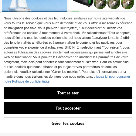
Jumelles 10x42 à tube unique
NEW
11
haute définition portables à main, a
Nous utilisons des cookies et des technologies similaires sur notre site web afin de
,64€
vec adaptateur pour téléphone - le
vous fournir le service que vous avez demandé et de vous offrir la meilleure expérience
ntille FMC, convient pour l'observat
de navigation possible. Vous pouvez "Tout rejeter", "Tout accepter" ou définir vos
ion des oiseaux, l'observation de la
préférences de cookies à tout moment à votre choix. En sélectionnant "Tout accepter",
faune, la randonnée, le camping, les
nous définirons tous les cookies optionnels, qui nous aident à analyser le trafic, à offrir
concerts et les événements sportif
des fonctionnalités améliorées et à personnaliser le contenu et les publicités pour
s, cadeau de Noël, petit cadeau de
Noël
compléter votre expérience d'achat avec SHEIN. En sélectionnant "Tout rejeter", vous
autorisez l'utilisation des cookies strictement nécessaires qui permettent à notre site
web de fonctionner. Vous pouvez les désactiver en modifiant les paramètres de votre
navigateur, mais cela peut affecter le fonctionnement du site web. Pour en savoir plus
sur les cookies que nous utilisons et pour ajuster vos paramètres de cookies
optionnels, veuillez sélectionner "Gérer les cookies". Pour plus d'informations sur la
Un binoculaire 90x90, télescope de
manière dont nous traitons les données que nous collectons,
cliquez ici pour consulter
19
voyage professionnel haute définiti
notre Politique de confidentialité.
,28€
on pour l'extérieur, puissant télesco
pe de chasse, télescope pour la ran
Tout rejeter
donnée et l'observation des oiseaux
Jumelles de concert 40x à fort gros
9
sissement - Compactes et légères,
,53€
vue haute définition, convenant aux
Tout accepter
événements sportifs, aux voyages,
à l'observation des oiseaux et à l'ob
servation en plein air
Gérer les cookies
AJOUTER AU PANIER