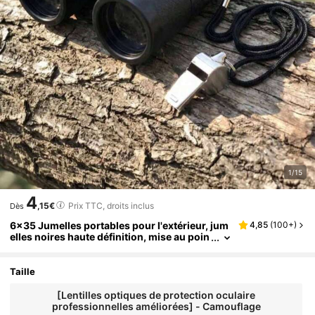
1/15
4
,15€
Prix TTC, droits inclus
Dès
6x35 Jumelles portables pour l'extérieur, jum
4,85
(
100+
)
elles noires haute définition, mise au poin
t fixe en plastique, équipement de chasse,
essentielles pour le camping et les voyages
Taille
[Lentilles optiques de protection oculaire
professionnelles améliorées] - Camouflage