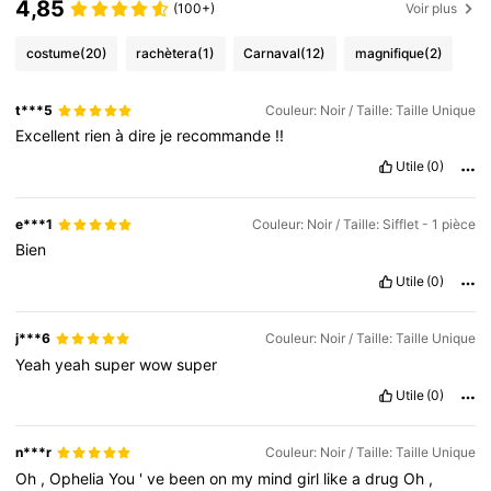
4,85
(100+)
Voir plus
costume
(20)
rachètera
(1)
Carnaval
(12)
magnifique
(2)
t***5
Couleur: Noir / Taille: Taille Unique
Excellent
rien
à
dire
je
recommande
!!
Utile
(0)
e***1
Couleur: Noir / Taille: Sifflet - 1 pièce
Bien
Utile
(0)
j***6
Couleur: Noir / Taille: Taille Unique
Yeah
yeah
super
wow
super
Utile
(0)
n***r
Couleur: Noir / Taille: Taille Unique
Oh
,
Ophelia
You
'
ve
been
on
my
mind
girl
like
a
drug
Oh
,