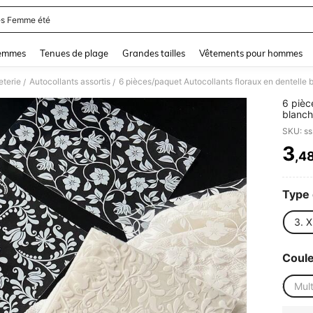
s Femme été
and down arrow keys to navigate search Dernière recherche and Rechercher et Tr
femmes
Tenues de plage
Grandes tailles
Vêtements pour hommes
eterie
Autocollants assortis
/
/
6 pièc
blanch
esthét
SKU: s
DIY, c
pour s
3
,4
PR
Type 
3. X
Coul
Mult