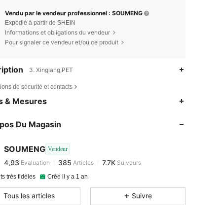
Vendu par le vendeur professionnel : SOUMENG
Expédié à partir de SHEIN
Informations et obligations du vendeur
Pour signaler ce vendeur et/ou ce produit
iption
3. Xinglang,PET
ions de sécurité et contacts
4,93
385
7.7K
es & Mesures
4,93
385
7.7K
opos Du Magasin
4,93
385
7.7K
4,93
385
7.7K
SOUMENG
Vendeur
4,93
385
7.7K
Evaluation
Articles
Suiveurs
r***4
est en train de naviguer
4,93
385
7.7K
ts très fidèles
Créé il y a 1 an
4,93
385
7.7K
Tous les articles
Suivre
4,93
385
7.7K
4,93
385
7.7K