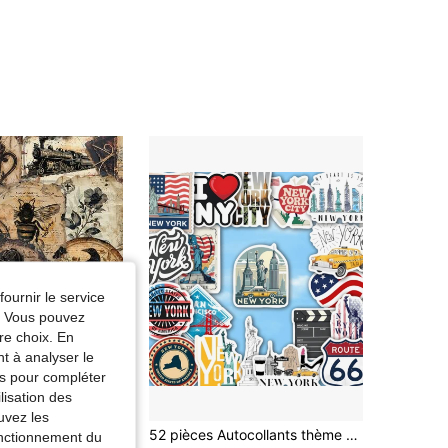
fournir le service
e. Vous pouvez
re choix. En
nt à analyser le
tés pour compléter
lisation des
uvez les
50 pièces Étiquettes autocollantes de style rétro, convenant pour décorer les journaux, les cahiers, les ordinateurs portables, les coques de téléphone, les guitares, etc. Fournitures scolaires
52 pièces Autocollants thème New York Graffiti - Vinyle imperméable, convient pour ordinateurs portables, skateboards, guitares, valises, etc. - Esthétique urbaine DIY Cadeaux décoratifs Fournitures scolaires
fonctionnement du