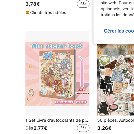
site web. Pour en
(1000+
3,78€
optionnels, veuil
3,15€
Dès
Clients très fidèles
traitons les donn
Créé il y a 1 an
Gérer les coo
1 Set Livre d'autocollants de paysage miniature, Collection d'autocollants de scènes de paysage micro miniature différentes, Autocollants de décoration miniature DIY faits main à couches 3D visuelles, Créatif, Cadeau de Noël, Cadeau de rentrée scolaire, Fournitures scolaires
2,77€
3,26€
Dès