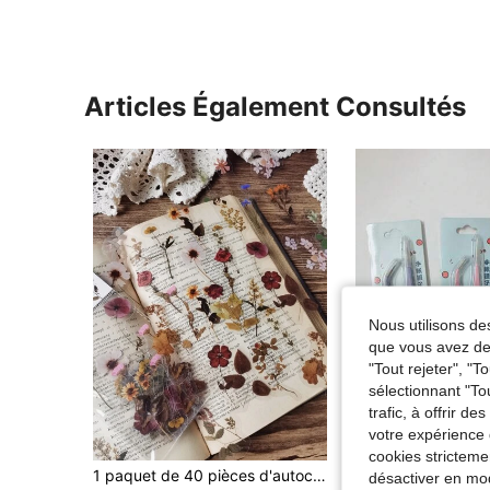
Articles Également Consultés
Nous utilisons des
que vous avez dem
"Tout rejeter", "
sélectionnant "To
trafic, à offrir d
votre expérience 
cookies stricteme
1 paquet de 40 pièces d'autocollants floraux vintage en PET, décoration de plantes, autocollants de collage DIY pour scrapbooking
désactiver en mod