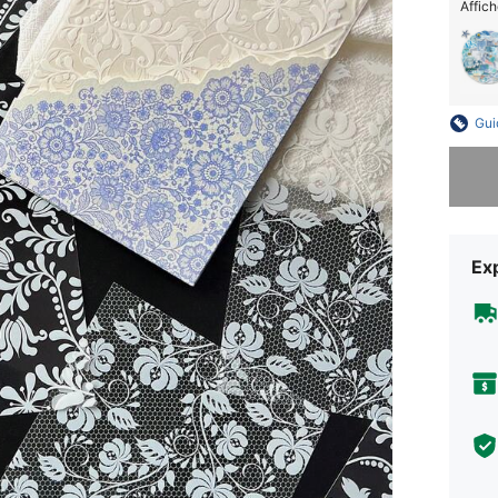
Affich
Gui
Désolés,
Exp