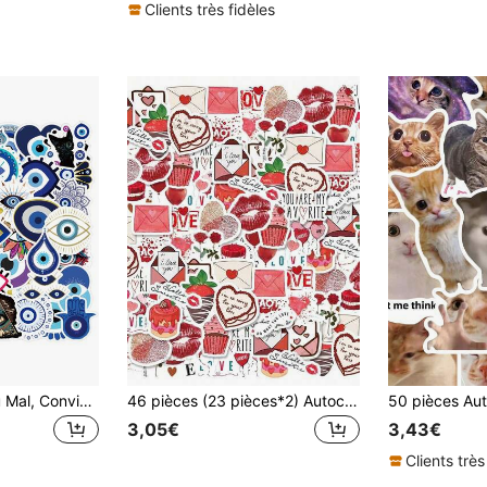
Clients très fidèles
Autocollants Œil du Mal, Convient pour Décorer la Papeterie, les Tasses, les Bagages, les Réfrigérateurs, les Skates, les Guitares, les Fournitures Scolaires
46 pièces (23 pièces*2) Autocollants d'amour, autocollants d'expression d'amour, expressions d'amour riches, autocollants décoratifs simples et élégants, auto-adhésifs et beaux. Convient aux couples pour décorer les albums photo, les journaux intimes, les tasses, les ordinateurs portables et les téléphones pour exprimer leur amour
3,05€
3,43€
Clients très