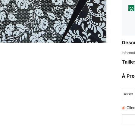
Descr
Informat
Taill
À Pr
Clien