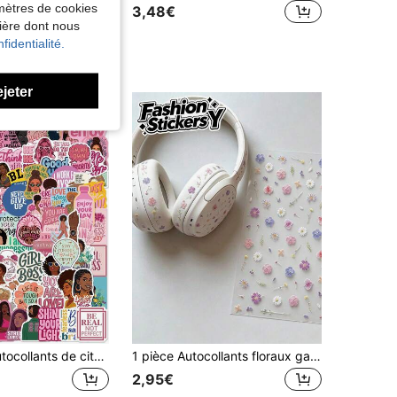
amètres de cookies
3,48€
nière dont nous
 fidèles
fidentialité.
ejeter
100 pièces Autocollants de citations de motivation pour l'autonomisation des , autocollants de slogans inspirants pour femme afro, pour journal, sac à dos, fenêtre de voiture, bouteille d'eau, bureau, gadget électronique, ornement élégant, fournitures scolaires
1 pièce Autocollants floraux gaufrés frais, Matériel de scrapbooking & cartes style INS, Autocollants décoratifs de fleurs colorées féminines, Convient pour décorer l'appareil photo, la tasse à eau, le téléphone, la tablette, le cahier, Éléments floraux multicolores mini, Style Mori apaisant, Outil de décoration DIY fait main, Réutilisable & sans résidu, Autocollants décoratifs polyvalents à l'atmosphère fraîche
2,95€