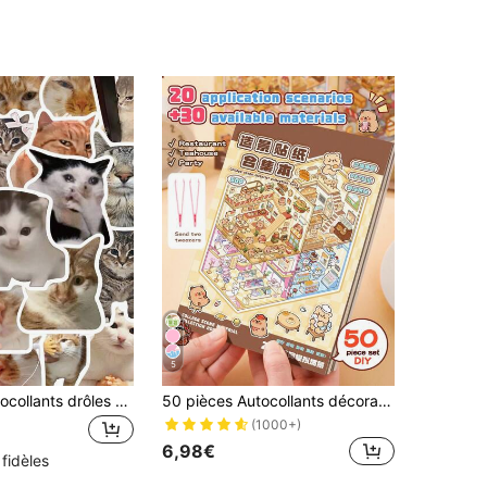
5
50 pièces Autocollants drôles de chat mème Cadeau Décoration de dessin animé Scrapbooking Ordinateur portable Bagage Guitare Tasse Coque de téléphone Décalcomanie DIY Fournitures scolaires
50 pièces Autocollants décoratifs DIY pour maison, autocollants d'aménagement paysager, autocollants de scène (comprend 20 scènes, 30 matériaux), livré avec 2 pinces, autocollants de miniature 3D de maison et de micro-paysage pour le scrapbooking DIY, autocollants de paysage, autocollants de manuel, autocollants de petite scène de maison, réutilisables, plusieurs tailles disponibles
(1000+)
6,98€
 fidèles