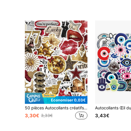
Économiser 0,03€
50 pièces Autocollants créatifs Or & Rouge convenant pour ordinateur portable, bouteille d'eau, téléphone, tablette, planche à roulettes, guitare, album de scrapbooking, coque de téléphone, bagage, réfrigérateur, salle de classe, fournitures scolaires, décoration, imperméable, convenant pour anniversaire, cadeaux de fête
3,30€
3,43€
3,33€