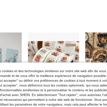
 cookies et des technologies similaires sur notre site web afin de vous 
andé et de vous offrir la meilleure expérience de navigation possibl
Tout accepter" ou définir vos préférences de cookies à tout moment à vot
ut accepter", nous définirons tous les cookies optionnels, qui nous aide
es fonctionnalités améliorées et à personnaliser le contenu et les publici
d'achat avec SHEIN. En sélectionnant "Tout rejeter", vous autorisez l'uti
nt nécessaires qui permettent à notre site web de fonctionner. Vous po
Sharkbang BOBO 2 pièces Pinces à épiler Scrapbooking Autocollants Ruban Washi Outil multifonction de ramassage Fournitures de papeterie DIY Journal de déchets Album Fournitures scolaires Rentrée scolaire
500 pièces Rouleau d'autocollants mignons de capybara DIY pour scrapbooking, autocollants adhésifs décoratifs pour emballage cadeau et fournitures de journalisation, fournitures scolaires
ifiant les paramètres de votre navigateur, mais cela peut affecter le 