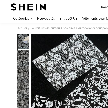
Robe
Use up 
Catégories
Nouveautés
Entrepôt UE
Vêtements pour 
Accueil
Fournitures de bureau & scolaires
Autocollants pour pap
/
/