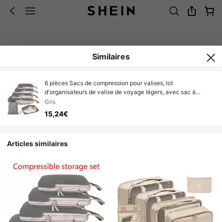
Similaires
6 pièces Sacs de compression pour valises, lot
d'organisateurs de valise de voyage légers, avec sac à
chaussures, sacs organisateurs de bagage extensibles,
Gris
accessoires de rangement de voyage économiseurs
15,24€
d'espace, organisateur de voyage pour vêtements, sac de
rangement pour valise, sac d'emballage pour croisière,
vacances, plage, été, essentiels de voyage pour femmes, sac
Articles similaires
à sous-vêtements, décoration de chambre