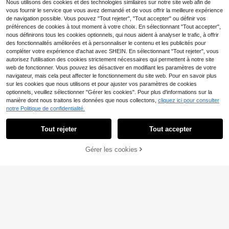
e, décoration florale pour gâteau
Nous utilisons des cookies et des technologies similaires sur notre site web afin de
d'anniversaire en herbe de roseau
vous fournir le service que vous avez demandé et de vous offrir la meilleure expérience
de navigation possible. Vous pouvez "Tout rejeter", "Tout accepter" ou définir vos
préférences de cookies à tout moment à votre choix. En sélectionnant "Tout accepter",
nous définirons tous les cookies optionnels, qui nous aident à analyser le trafic, à offrir
des fonctionnalités améliorées et à personnaliser le contenu et les publicités pour
compléter votre expérience d'achat avec SHEIN. En sélectionnant "Tout rejeter", vous
autorisez l'utilisation des cookies strictement nécessaires qui permettent à notre site
Bouquet de 100/200 her
Entrepôt UE
web de fonctionner. Vous pouvez les désactiver en modifiant les paramètres de votre
bes de la pampa séchées pour les f
16
,99€
êtes familiales estivales de style eu
navigateur, mais cela peut affecter le fonctionnement du site web. Pour en savoir plus
ropéen, les activités de plein air, la
sur les cookies que nous utilisons et pour ajuster vos paramètres de cookies
décoration de table, la décoration d
optionnels, veuillez sélectionner "Gérer les cookies". Pour plus d'informations sur la
e fête et la décoration de table pour
manière dont nous traitons les données que nous collectons,
cliquez ici pour consulter
les jours fériés.
120 bouquets d'herbes d
Entrepôt UE
notre Politique de confidentialité.
e la pampa séchées d'été, décorati
18
Dès
,24€
on de table bohème, fleurs séchées
Tout rejeter
Tout accepter
en forme de queue de lapin, pompo
ns marrons, herbes de la pampa bla
nches pour mariage, maison, fête ru
Gérer les cookies
stique, décoration de baby shower,
CRAQUEZ DES MAINTENANT
AJOUTER AU PANIER
cadeaux, anniversaire, remise de di
plômes, décoration d'automne
Bouquet décoratif de 10
Entrepôt UE
1 pièces composé d'herbes de la pa
15
,68€
mpa séchées : 101 fleurs d'herbes d
e la pampa séchées, idéal pour les