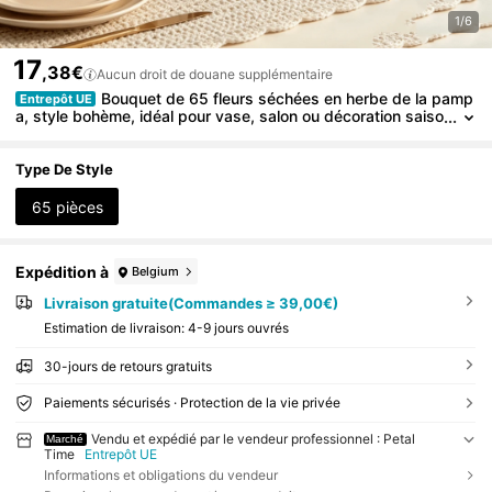
1/6
17
,38€
Aucun droit de douane supplémentaire
Bouquet de 65 fleurs séchées en herbe de la pamp
Entrepôt UE
a, style bohème, idéal pour vase, salon ou décoration saiso
nnière. Fleurs artificielles, fausse queue de lapin, pour mari
age, fête ou cadeau.
Type De Style
65 pièces
Expédition à
Belgium
Livraison gratuite(Commandes ≥ 39,00€)
Estimation de livraison:
4-9 jours ouvrés
30-jours de retours gratuits
Paiements sécurisés · Protection de la vie privée
Vendu et expédié par le vendeur professionnel : Petal
Marché
Time
Entrepôt UE
Informations et obligations du vendeur