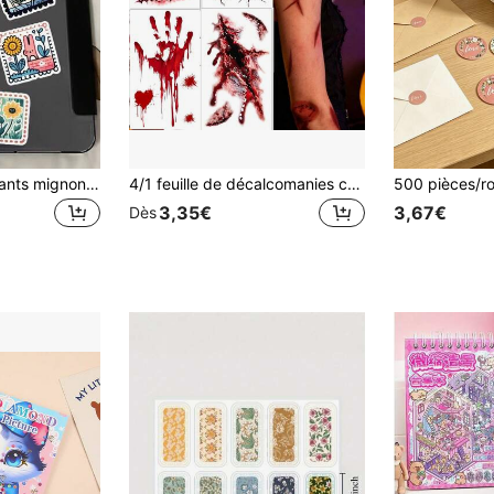
50 pièces Autocollants mignons d'animaux de dessin animé, Pack d'autocollants esthétiques créatifs, Convient pour téléphone, journal, valise, ordinateur portable, bouteille d'eau, etc., Cadeau exquis pour les vacances et les anniversaires, Décoration de journal de voyage
4/1 feuille de décalcomanies corporelles d'horreur avec cicatrice sanglante, autocollants décoratifs réalistes d'empreinte de main de sang d'araignée auto-adhésifs pour maquillage de fête d'Halloween et cosplay
3,35€
3,67€
Dès