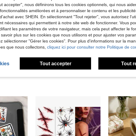
ut accepter", nous définirons tous les cookies optionnels, qui nous aide
es fonctionnalités améliorées et à personnaliser le contenu et les publici
d'achat avec SHEIN. En sélectionnant "Tout rejeter", vous autorisez l'uti
nt nécessaires qui permettent à notre site web de fonctionner. Vous po
ifiant les paramètres de votre navigateur, mais cela peut affecter le 
 savoir plus sur les cookies que nous utilisons et pour ajuster vos par
lez sélectionner "Gérer les cookies". Pour plus d'informations sur la ma
ées que nous collectons,
cliquez ici pour consulter notre Politique de con
Livre d'autocollants de base multi-matériaux, palette de couleurs Morandi, papier couché mat & brillant, autocollants de chiffres et de lettres en PET, autocollants décoratifs DIY pour scrapbooking et collage
40 pièces Papier de personnage vintage européen et américain, Européen et américain, Personnage vintage, Papier de fond de journal d'art à motif de papillon DIY collage, Marque-page, Papier de matériau, Fournitures de bureau, Matériaux, Fournitures de journal, Papier décoratif Papier de base DIY Autocollants, Accessoires d'album photo Scrapbook, Décoration d'album photo, Cartes de vœux faites à la main, Fournitures de journal, Décoration de journal, Halloween, Noël, Saint-Valentin, Pâques Kit de matériel de planification, Cadeau parfait pour les amis
kies
Tout accepter
Tout r
5,34€
4,03€