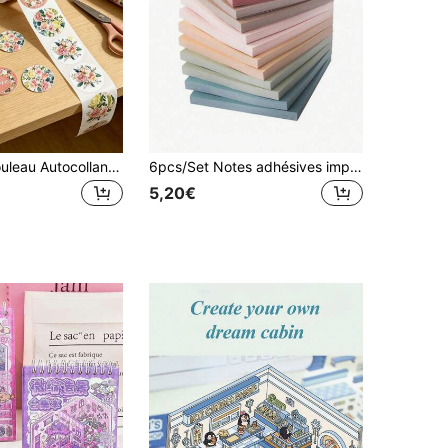
500 pièces/rouleau Autocollants floraux Merci, convient pour les cahiers, les guitares, les réfrigérateurs, les planches de skate, les agendas, les enveloppes, la décoration de cartes, autocollants pour la Fête des Mères
6pcs/Set Notes adhésives imprimées rétro 6 couleurs 3*3 pouces Bloc-notes de couleur unie à haute adhérence pour les étudiants
5,20€