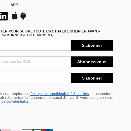
APP
ER POUR SUIVRE TOUTE L'ACTUALITÉ SHEIN EN AVANT-
DÉSABONNER À TOUT MOMENT).
S'abonner
Abonnez-vous
S'abonner
 vous acceptez nos
Politique de confidentialité & cookies
, et consentez
s afin d'optimiser la fréquence et le canal d'envoi. Si vous souhaitez vous
 de confidentialité
.