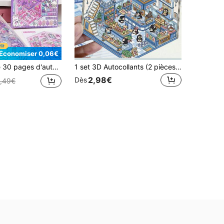
Économiser 0,06€
visuel 3D pop-up, fournitures éducatives DIY pour scrapbooking et décoration, retour à l'école, fournitures scolaires
1 set 3D Autocollants (2 pièces autocollants PET + 1 pièce carton de fond), autocollants de scène miniature, autocollants 3D de paysage miniature pour soulagement du stress, DIY, autocollants d'animaux mignons, autocollants de décoration créative faits main
2,98€
Dès
,49€