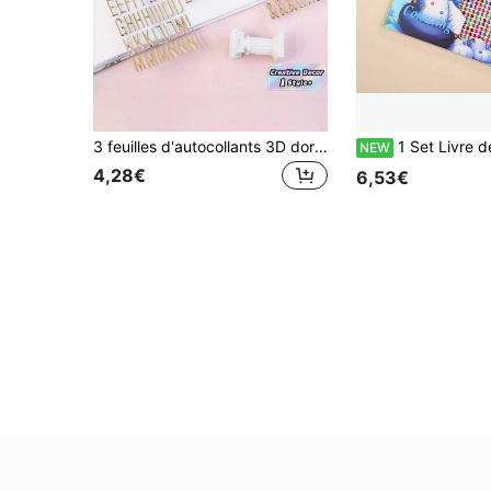
3 feuilles d'autocollants 3D dorés gonflés auto-adhésifs de lettres et chiffres pour les loisirs créatifs, le scrapbooking, les fournitures scolaires décoratives, la rentrée scolaire, la fabrication de cartes, le journal, le planificateur, la décoration de la maison, du bureau et de la salle de classe, les fournitures de fête créatives et la décoration de vacances
1 Set Livre de coloriage de peinture de diamant 10 pages de coloriage + 10 pages de peinture de diamant + 1 autocollant de diamant, licorne, chat, fée, c
NEW
4,28€
6,53€