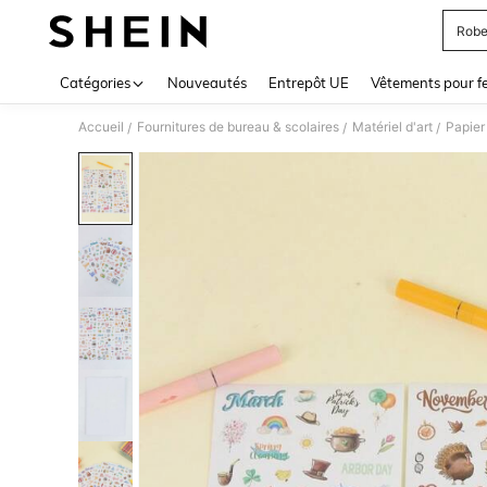
Robe
Use up 
Catégories
Nouveautés
Entrepôt UE
Vêtements pour 
Accueil
Fournitures de bureau & scolaires
Matériel d'art
Papier
/
/
/