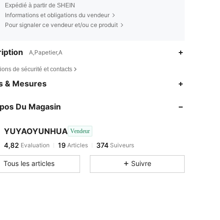
Expédié à partir de SHEIN
Informations et obligations du vendeur
Pour signaler ce vendeur et/ou ce produit
iption
A,Papetier,A
ions de sécurité et contacts
es & Mesures
opos Du Magasin
YUYAOYUNHUA
Vendeur
4,82
19
374
Evaluation
Articles
Suiveurs
Tous les articles
Suivre