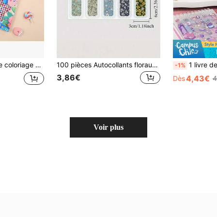
onvient pour divers dessins, connexion par ruban magique entre les autocollants de diamant et le livre de dessin, rangement pratique
100 pièces Autocollants floraux colorés, étiquettes de scellage en papier rectangulaires avec bordures décoratives, faciles à coller - idéal pour les boîtes cadeaux, les enveloppes et la décoration d'emballages cadeaux
1 livre de 30 pages d'autocollants de micro-scènes, 10 designs, 
-1%
3,86€
4,43€
Dès
4
Voir plus