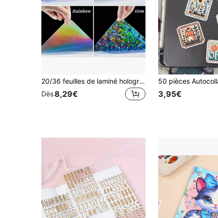
20/36 feuilles de laminé holographique A4 - Papier autocollant transparent auto-adhésif, revêtement transparent imperméable pour autocollants - Motifs gemme, point, arc-en-ciel, AStr
8,29€
3,95€
Dès