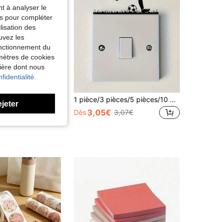
nt à analyser le
tés pour compléter
lisation des
uvez les
fonctionnement du
amètres de cookies
nière dont nous
fidentialité.
2026 Nouveaux autocollants de paysage 5D 3D, autocollants anti-stress 3D, monde miniature 5D, autocollants de paysage de dessin animé mini, convient pour les fournitures de fête, autocollants anti-stress mini 5D, albums photos de classe d'artisanat scolaire, cahiers d'artisanat DIY parent-enfant
1 pièce/3 pièces/5 pièces/10 pièces Autocollants d'interrupteur de garçon de football, décoratifs pour le printemps, l'été, l'automne, l'hiver, la salle de bain, le mur, la voiture, l'arrière-plan, la baignoire, la fenêtre
ejeter
3,05€
Dès
3,07€