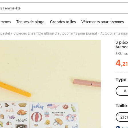
s Femme été
and down arrow keys to navigate search Dernière recherche and Rechercher et Tr
femmes
Tenues de plage
Grandes tailles
Vêtements pour hommes
 pastel
/
6 pièc
Autoco
parfai
SKU: s
4
,2
PR
Type 
A
Taille
21c