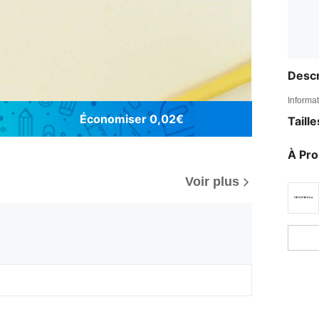
Descr
Informat
Économiser 0,02€
Taill
À Pr
Voir plus