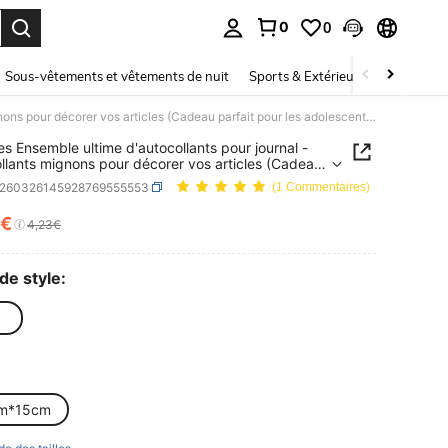
0
0
ouver. Press Enter to select.
Sous-vêtements et vêtements de nuit
Sports & Extérieur
Enfants
6 pièces Ensemble ultime d'autocollants pour journal - Autocollants mignons pour décorer vos articles (Cadeau parfait pour les adolescents !)
es Ensemble ultime d'autocollants pour journal -
llants mignons pour décorer vos articles (Cadeau
t pour les adolescents !)
s260326145928769555553
(1 Commentaires)
1€
ICE AND AVAILABILITY
4,23€
de style:
m*15cm