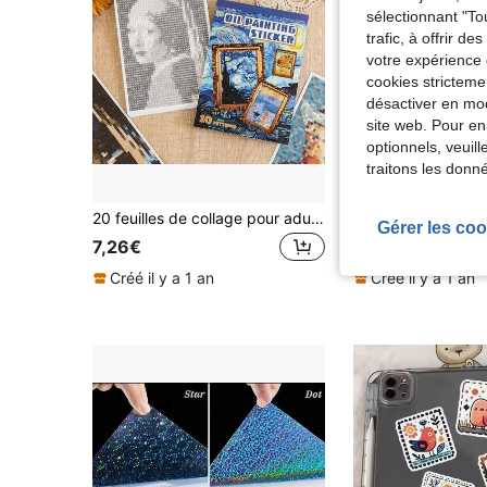
sélectionnant "To
trafic, à offrir d
votre expérience 
cookies stricteme
désactiver en mod
site web. Pour en
optionnels, veuil
traitons les donn
20 feuilles de collage pour adultes, thèmes de peinture à l'huile pour le soulagement du stress, 10 motifs de styles variés, impressions d'art de paysages impressionnistes et de personnages, autocollants décoratifs pour scrapbooking, journal de bord et fournitures d'artisanat
Gérer les coo
7,26€
4,10€
Créé il y a 1 an
Créé il y a 1 an