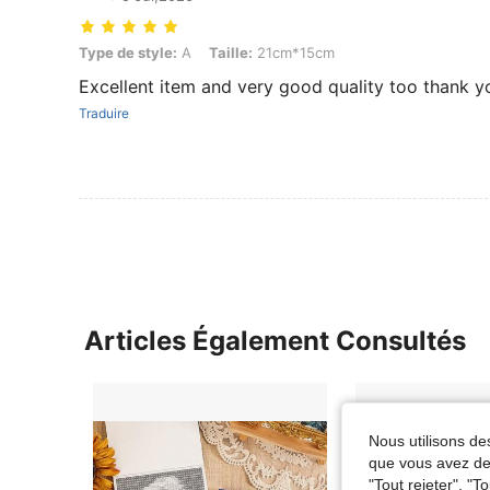
Type de style: A, Taille: 21cm*15cm
Type de style:
A
Taille:
21cm*15cm
Excellent item and very good quality too thank y
Traduire
Articles Également Consultés
Nous utilisons des
que vous avez dem
"Tout rejeter", "