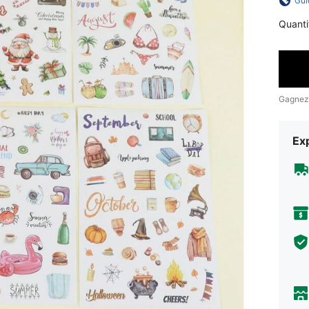
Gui
Quanti
Gagnez
Exp