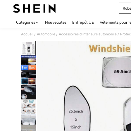
Robe
Use up 
Catégories
Nouveautés
Entrepôt UE
Vêtements pour 
Accueil
Automobile
Accessoires d'intérieurs automobile
Protec
/
/
/