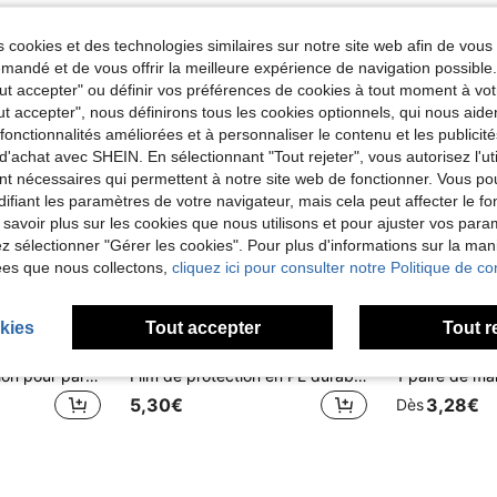
 cookies et des technologies similaires sur notre site web afin de vous 
andé et de vous offrir la meilleure expérience de navigation possibl
Tout accepter" ou définir vos préférences de cookies à tout moment à vot
ut accepter", nous définirons tous les cookies optionnels, qui nous aide
es fonctionnalités améliorées et à personnaliser le contenu et les publici
d'achat avec SHEIN. En sélectionnant "Tout rejeter", vous autorisez l'uti
nt nécessaires qui permettent à notre site web de fonctionner. Vous po
ifiant les paramètres de votre navigateur, mais cela peut affecter le 
 savoir plus sur les cookies que nous utilisons et pour ajuster vos par
lez sélectionner "Gérer les cookies". Pour plus d'informations sur la ma
ées que nous collectons,
cliquez ici pour consulter notre Politique de con
kies
Tout accepter
Tout r
Housse de protection pour pare-brise de voiture, filet de protection pour fenêtre avant, bloque les feuilles, les déjections d'oiseaux et la poussière, protège le pare-brise et les essuie-glaces
Film de protection en PE durable pour vitres de véhicule, pare-soleil de voiture, convient pour la protection de la fenêtre avant contre la poussière, la neige, le givre et la glace, facile à utiliser, sans nettoyage requis
5,30€
3,28€
Dès