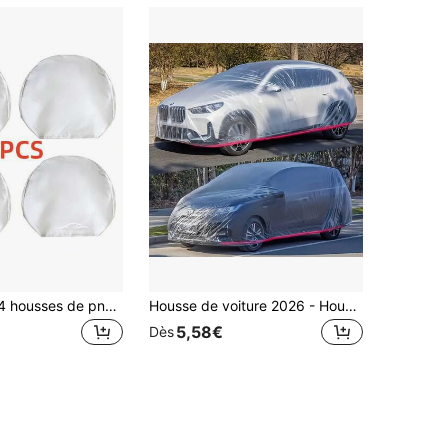
Ensemble de 4 housses de pneu de voiture, imperméable, résistant aux UV et au gel, housse de protection anti-poussière pour pneu, housse de protection toutes saisons anti-UV et anti-poussière, housse de rangement et de protection pour roue de secours
Housse de voiture 2026 - Housse de voiture complète - Housse de voiture en film PE imperméable et anti-poussière - Protection complète du véhicule contre le soleil, la pluie et la poussière/Conception portable pratique.
5,58€
Dès