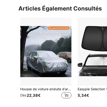
Articles Également Consultés
Housse de voiture enduite d'argent 190T, légère, respirante, anti-UV, anti-pluie, avec bande réfléchissante, anti-poussière
22,38€
5,34€
Dès