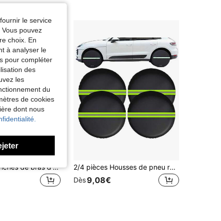
fournir le service
e. Vous pouvez
re choix. En
nt à analyser le
tés pour compléter
lisation des
uvez les
fonctionnement du
amètres de cookies
nière dont nous
fidentialité.
ejeter
1 paire de manches de bras d'été (version ample), housses de manches de refroidissement respirantes, disponibles en gris/bleu/rose/noir/blanc, gants sans doigts de protection solaire, coupe ample pour femmes, conduite, cyclisme, accessoires de voiture, protection solaire pour voiture
2/4 pièces Housses de pneu réfléchissantes, sacs de rangement imperméables pour pneus de rechange avec protection contre le soleil/la pluie/la neige/la poussière, convenant pour les camions, les remorques, les campings-cars et les véhicules de loisirs
9,08€
Dès