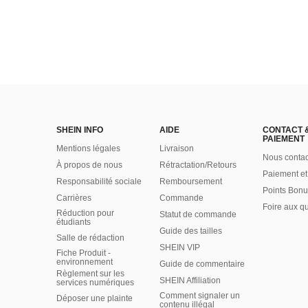
SHEIN INFO
AIDE
CONTACT 
PAIEMENT
Mentions légales
Livraison
Nous contac
À propos de nous
Rétractation/Retours
Paiement et
Responsabilité sociale
Remboursement
Points Bonu
Carrières
Commande
Foire aux q
Réduction pour
Statut de commande
étudiants
Guide des tailles
Salle de rédaction
SHEIN VIP
Fiche Produit -
environnement
Guide de commentaire
Règlement sur les
SHEIN Affiliation
services numériques
Comment signaler un
Déposer une plainte
contenu illégal