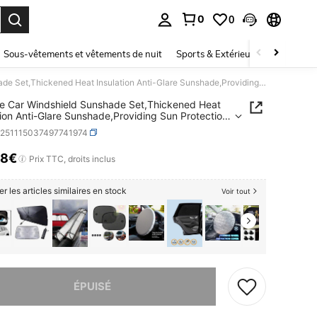
0
0
ouver. Press Enter to select.
Sous-vêtements et vêtements de nuit
Sports & Extérieur
Enfants
6-Piece Car Windshield Sunshade Set,Thickened Heat Insulation Anti-Glare Sunshade,Providing Sun Protection, UV Protection,Privacy,And Heat Insulation.Suitable For Cars,Trucks,Off-Road Vehicles,And SUVs.Silver Coating Protects Your Car's Interior
e Car Windshield Sunshade Set,Thickened Heat
tion Anti-Glare Sunshade,Providing Sun Protection,
tection,Privacy,And Heat Insulation.Suitable For
q251115037497741974
rucks,Off-Road Vehicles,And SUVs.Silver Coating
s Your Car's Interior
18€
ICE AND AVAILABILITY
Prix TTC, droits inclus
er les articles similaires en stock
Voir tout
 ce produit est épuisé.
ÉPUISÉ