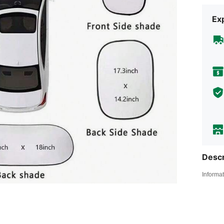
Exp
Descr
Informat