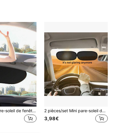
2/4 pièces Pare-soleil de fenêtre de voiture, nouveau design incurvé avec adsorption électrostatique, pare-soleil de fenêtre latérale sans colle, protection UV, isolation thermique, rideau d'intimité, s'adapte universellement à la plupart des berlines, SUV, camions, pare-soleil de fenêtre latérale avant et arrière pour la conduite d'été, protection solaire pour bébé et passager, sans obstruction de la vue, pare-soleil de fenêtre de voiture en maille respirante, pare-soleil de voiture portable, convient pour la conduite d'été, le camping, le trajet quotidien, couverture de protection d'intimité de fenêtre de voiture, accessoire de protection solaire pour l'intérieur de la voiture
2 pièces/set Mini pare-soleil de voiture, fixation statique sans trace, pare-soleil latéral de voiture pour l'été
3,98€