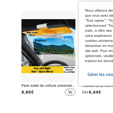
Nous utilisons des
que vous avez dem
"Tout rejeter", "
sélectionnant "To
trafic, à offrir d
votre expérience 
cookies stricteme
désactiver en mod
site web. Pour en
optionnels, veuil
traitons les donn
Gérer les coo
Pare-soleil de voiture universel 2-en-1 jour & nuit, anti-éblouissement, protection UV, double usage, réduit l'éblouissement & la luminosité, matériau ABS, ajustement universel, convient à la plupart des modèles de voiture
8,88€
6,44€
Dès