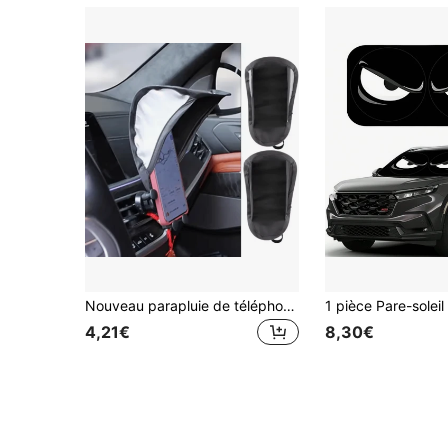
Nouveau parapluie de téléphone portable, pare-soleil pour téléphone, bouclier solaire pour téléphones portables, pare-soleil pour téléphone, support de téléphone anti-reflet
4,21€
8,30€