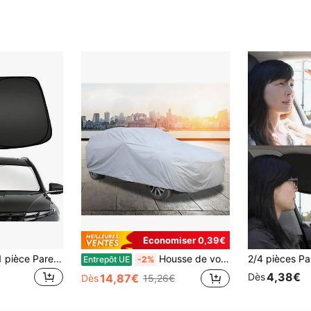
Économiser 0,39€
Easypie Selection 1 pièce Pare-soleil de voiture pliable, pare-soleil de pare-brise avant, bloque les rayons UV et garde l'intérieur de la voiture frais, pare-soleil universel épaissi pour le refroidissement de l'intérieur de la voiture, convient comme cadeau pour les amis, cadeau de remise des diplômes, cadeau de rentrée scolaire, décoration de Noël, cadeau de la Saint-Valentin, cadeau pour les parents, Halloween, Thanksgiving, cadeau personnalisé, cadeau d'anniversaire, cadeau du Nouvel An
Housse de voiture universelle pour tous types de véhicules, y compris les berlines, les SUV et les véhicules tout-terrain. Housse de voiture en PEVA/Couverture, pare-soleil, imperméable, étanche à l'eau et à la neige. Convient à tous les modèles de voitures, y compris les berlines, les SUV,
Entrepôt UE
-2%
4,38€
Dès
14,87€
Dès
15,26€