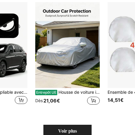
1 pièce Pare-soleil pliable avec design d'yeux en colère noirs - Convient pour la protection solaire d'été et la protection UV, fabriqué en matériau polyester durable, facile à enrouler et à ranger, s'adapte à la plupart des modèles de voiture, refroidit l'intérieur de la voiture, design de motif audacieux, design de rangement facile, pare-soleil de voiture, pare-soleil de voiture, pare-soleil de voiture, pare-soleil de voiture, pare-soleil de pare-brise, intérieure de la voiture, yeux dramatiques, essentiel de voyage, modification de voiture DIY
Housse de voiture imperméable, protection contre les UV, le soleil, la pluie et la neige pour tous les temps, housse de voiture complète pour l'extérieur, housse de véhicule de berline résistante au vent et à la poussière avec bord inférieur élastique, ajustement universel pour le stationnement extérieur
Entrepôt UE
14,51€
21,06€
Dès
Voir plus