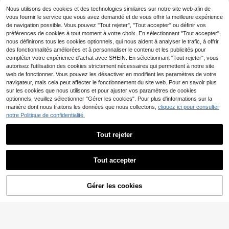
Économiser 0,12€
x fait main délicat pour collier, brac
(100+)
Nous utilisons des cookies et des technologies similaires sur notre site web afin de
elet, boucle d'oreille, convient pour
3
Dès
,35€
Mula Design
3
les cadeaux de Thanksgiving, Noël
vous fournir le service que vous avez demandé et de vous offrir la meilleure expérience
,64€
-1%
3,68€
et le port quotidien
de navigation possible. Vous pouvez "Tout rejeter", "Tout accepter" ou définir vos
1 pièce Pendentif perle de silicone
à arrêt en cubic zirconia cubique co
préférences de cookies à tout moment à votre choix. En sélectionnant "Tout accepter",
4
,56€
-2%
4,68€
uleur argent, convient pour bracele
nous définirons tous les cookies optionnels, qui nous aident à analyser le trafic, à offrir
t/collier de 3 mm, création de bijoux
des fonctionnalités améliorées et à personnaliser le contenu et les publicités pour
1 pièce Captivant Accessoire DIY e
pour femmes
compléter votre expérience d'achat avec SHEIN. En sélectionnant "Tout rejeter", vous
n forme de cœur avec le numéro 11,
3
Dès
,25€
3,26€
autorisez l'utilisation des cookies strictement nécessaires qui permettent à notre site
pour boucle d'oreille, bracelet et co
web de fonctionner. Vous pouvez les désactiver en modifiant les paramètres de votre
llier - Pendentif en ton doré pour la
Saint-Valentin
navigateur, mais cela peut affecter le fonctionnement du site web. Pour en savoir plus
sur les cookies que nous utilisons et pour ajuster vos paramètres de cookies
optionnels, veuillez sélectionner "Gérer les cookies". Pour plus d'informations sur la
manière dont nous traitons les données que nous collectons,
cliquez ici pour consulter
notre Politique de confidentialité.
Tout rejeter
Afficher les articles similaires en stock dans '
Taille Unique
'
Voir tout
Tout accepter
Désolés, ce produit est épuisé.
Divers charms de sucette en résine
1 pièce Pendentif plaqué or 18 cara
Gérer les cookies
EN RUPTURE DE STOCK
simulée - formes d'étoile, de cœur e
ts en acier inoxydable, pendentif ca
3
2
1 pièce Beau pendentif de bijou fait
Économiser 0,02€
Dès
,15€
t rondes. Accessoires de bijoux de s
Dès
,95€
rré, pendentif croix à l'œil du diable,
main avec motif d'œil bleu diable, fl
3
ucette réaliste pour sacs, bracelets,
pendentif à motif floral, fabrication
Dès
,74€
3,75€
5/12 pièces Minis pendentifs charm
eur en forme de cœur, étoile soleil s
porte-clés, décorations
de bijoux de collier et boucles d'ore
s en alliage de zinc de poivrons rou
tyle bohème pour la Saint-Valentin
#1 BEST-SELLERS
de Rouge Pendentifs et breloques
illes DIY, port quotidien, cadeau
ges/colorés mignons, convient pour
(500+)
bracelet, collier, boucle d'oreille, por