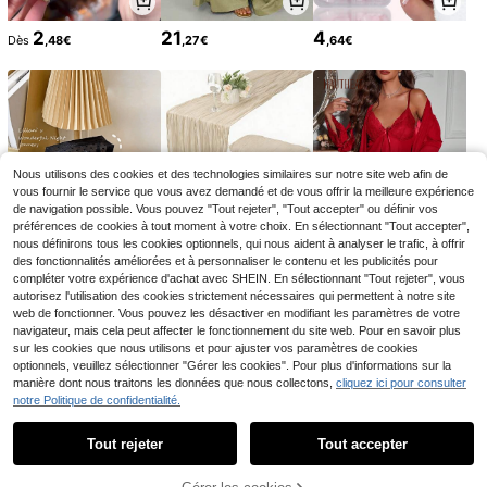
2
21
4
Dès
,48€
,27€
,64€
8 pièces/set Collier et bracelet asso
1 set Collier et boucles d'oreilles tor
3
rtis avec charms de fleurs de margu
tue, style et mignon, convient pour
#4 BEST-SELLERS
de Multicolore Ensembles de bijoux pour femmes
,28€
erite colorées et perles. Convient p
divers banquets et événements de
(100+)
our le port quotidien, les fêtes, les c
dîner
4
adeaux d'anniversaire. Couleurs alé
,97€
atoires
Nous utilisons des cookies et des technologies similaires sur notre site web afin de
vous fournir le service que vous avez demandé et de vous offrir la meilleure expérience
de navigation possible. Vous pouvez "Tout rejeter", "Tout accepter" ou définir vos
préférences de cookies à tout moment à votre choix. En sélectionnant "Tout accepter",
nous définirons tous les cookies optionnels, qui nous aident à analyser le trafic, à offrir
des fonctionnalités améliorées et à personnaliser le contenu et les publicités pour
compléter votre expérience d'achat avec SHEIN. En sélectionnant "Tout rejeter", vous
2
2
14
Dès
,85€
Dès
,78€
,35€
autorisez l'utilisation des cookies strictement nécessaires qui permettent à notre site
web de fonctionner. Vous pouvez les désactiver en modifiant les paramètres de votre
navigateur, mais cela peut affecter le fonctionnement du site web. Pour en savoir plus
sur les cookies que nous utilisons et pour ajuster vos paramètres de cookies
optionnels, veuillez sélectionner "Gérer les cookies". Pour plus d'informations sur la
manière dont nous traitons les données que nous collectons,
cliquez ici pour consulter
notre Politique de confidentialité.
4
Afficher les articles similaires en stock dans '
Taille Unique
'
5 pièces/set Collier, bracelet, bague
Tout rejeter
Tout accepter
Désolés, ce produit est épuisé.
3
et boucles d'oreilles en perles et mo
,59€
tifs géométriques, ensemble de bijo
2 pièces/set Collier et bracelet lumi
ux pour filles