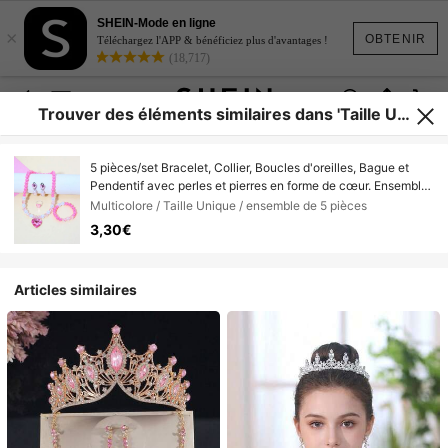
SHEIN-Mode en ligne
×
OBTENIR
Téléchargez l'APP & bénéficiez plus d'avantages !
(18,717)
Trouver des éléments similaires dans 'Taille Uni
que'
5 pièces/set Bracelet, Collier, Boucles d'oreilles, Bague et
Pendentif avec perles et pierres en forme de cœur. Ensemble
de bijoux mignon pour filles, convient pour les fêtes, l'école et
Multicolore / Taille Unique / ensemble de 5 pièces
les anniversaires
3,30€
Articles similaires