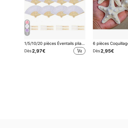
5
1/5/10/20 pièces Éventails pliants en papier rétro, éventails en bambou portables, accessoire d'été parfait pour garder la fraîcheur, choix à la mode pour les fêtes et événements
2,97€
2,95€
Dès
Dès