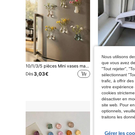
Nous utilisons des
que vous avez dem
10/1/3/5 pièces Mini vases magnétiques pour réfrigérateur, 10 pièces Mignons petits vases magnétiques décoratifs, Aimants de pots de fleurs réels, Décoration magnétique de plantes amusante et belle, Convient pour les armoires de rangement, les bureaux et les cuisines, Expédié aléatoirement
"Tout rejeter", "
3,03€
4,38€
Dès
sélectionnant "To
trafic, à offrir d
votre expérience 
cookies stricteme
désactiver en mod
site web. Pour en
optionnels, veuil
traitons les donn
Gérer les coo