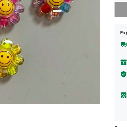
Désolés,
Exp