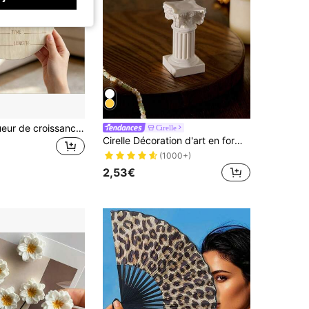
1 pièce Marqueur de croissance et de grossesse en bois - Parfait pour la décoration de chambre et la photographie, comprend le suivi de la date de naissance et du poids, tableau d'annonce de naissance "Bonjour le monde", souvenir en bois avec nom, souvenir de célébration d'anniversaire
Cirelle
Cirelle Décoration d'art en forme de colonne romaine, artisanat de décoration blanche pour la décoration de la maison, meilleur cadeau d'anniversaire, de remise des diplômes, confort Rama, maison cosy, cadeau spécial, fournitures de café haut de gamme, cadeaux pour les parents, cadeau d'anniversaire
(1000+)
2,53€