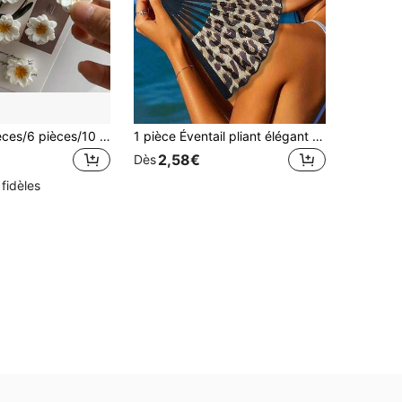
2 pièces/4 pièces/6 pièces/10 pièces/12 pièces Aimants de réfrigérateur en fleurs de résine fausses, autocollants magnétiques créatifs et mignons pour la maison, la cuisine, le bureau, le tableau blanc, le placard de rangement, le lave-vaisselle, le réfrigérateur. Cadeau idéal pour la fête des mères, Noël, la Saint-Valentin, la remise des diplômes
1 pièce Éventail pliant élégant à imprimé léopard en os de bambou avec cadre noir, style princesse mode, léger et portable, éventail à main pour femmes, usage quotidien en été, voyage, plage, cadeau de vacances, essentiel d'été, de plage, de mariage, de voyage, accessoire de plage pour femmes, éventail
2,58€
Dès
 fidèles