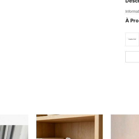
Descr
Informat
À Pr