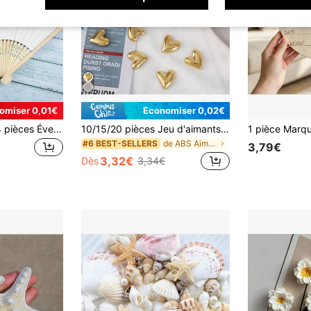
omiser 0,01€
Économiser 0,02€
1/2/4/5/6/10/12/24 pièces Éventails pliables en papier blanc Bambou Éventails de mariage pliables Éventails à main DIY Artisanat Personnalisables Décoration de fête de baby shower Éventails portables
10/15/20 pièces Jeu d'aimants de réfrigérateur, jolies décorations magnétiques dorées pour la maison, la cuisine, le tableau blanc de bureau, aimants en forme de cœur, convient comme cadeau pour les amis et la famille
de ABS Aimants de réfrigérateur et décoratifs
#6 BEST-SELLERS
3,79€
3,32€
Dès
3,34€