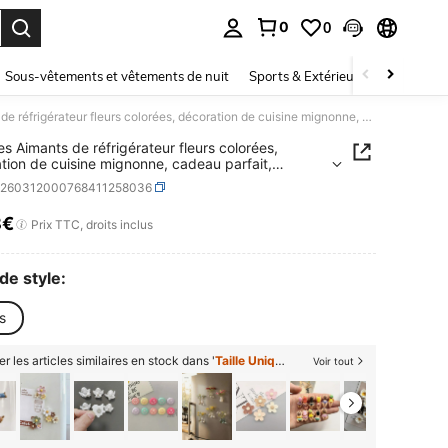
0
0
ouver. Press Enter to select.
Sous-vêtements et vêtements de nuit
Sports & Extérieur
Enfants
5 pièces Aimants de réfrigérateur fleurs colorées, décoration de cuisine mignonne, cadeau parfait, décoration de maison et de vacances, aimants de réfrigérateur
es Aimants de réfrigérateur fleurs colorées,
tion de cuisine mignonne, cadeau parfait,
tion de maison et de vacances, aimants de
h260312000768411258036
érateur
8€
ICE AND AVAILABILITY
Prix TTC, droits inclus
de style:
s
er les articles similaires en stock dans '
Taille Unique
'
Voir tout