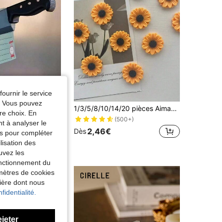
fournir le service
e. Vous pouvez
Aimant de réfrigérateur en forme de couteau amusant, aimant de réfrigérateur en forme de hache 3D intéressante, décoration de couteau volant, cadeau unique pour la maison, le bureau, le réfrigérateur, les serrures, les surfaces métalliques des armoires
1/3/5/8/10/14/20 pièces Aimants de réfrigérateur en résine en forme de tournesol amusants, parfaits pour décorer le réfrigérateur de la cuisine, convenant à la cuisine, au salon, au bureau et au tableau d'affichage, peuvent également être utilisés comme cadeau de fête
re choix. En
(500+)
nt à analyser le
2,46€
Dès
tés pour compléter
lisation des
uvez les
fonctionnement du
amètres de cookies
nière dont nous
fidentialité.
ejeter