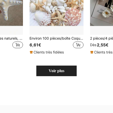
6 pièces Coquillages naturels, spécimens de crevettes mantes, étoiles de mer, décoration de plateforme méditerranéenne, décoration marine pour mur et maison
Environ 100 pièces/boîte Coquillages de mer naturels assortis - pour la fabrication de bijoux DIY, la décoration de l'aquarium, la décoration de la salle de bain, les bougies de fête, la décoration de mariage, les projets d'artisanat
6,61€
2,55€
Dès
Clients très fidèles
Clients très
Voir plus