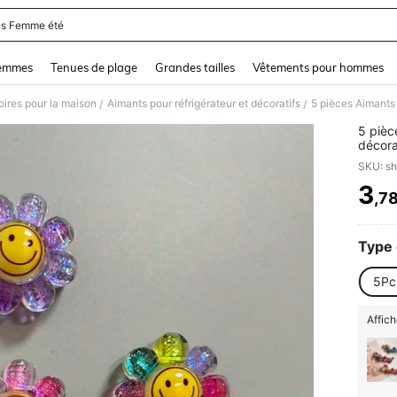
s Femme été
and down arrow keys to navigate search Dernière recherche and Rechercher et Tr
femmes
Tenues de plage
Grandes tailles
Vêtements pour hommes
oires pour la maison
Aimants pour réfrigérateur et décoratifs
/
/
5 pièc
décora
décora
SKU: s
réfrig
3
,7
PR
Type 
5Pc
Affich