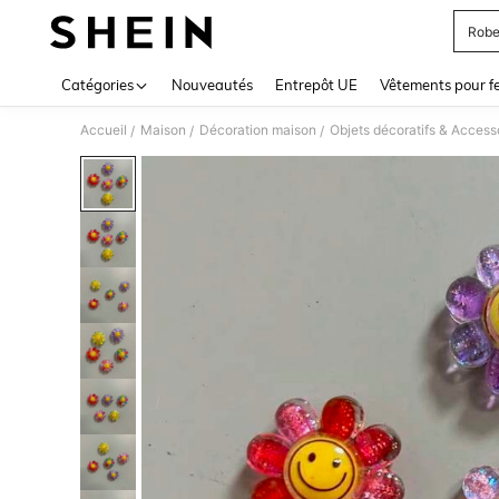
Robe
Use up 
Catégories
Nouveautés
Entrepôt UE
Vêtements pour 
Accueil
Maison
Décoration maison
Objets décoratifs & Access
/
/
/