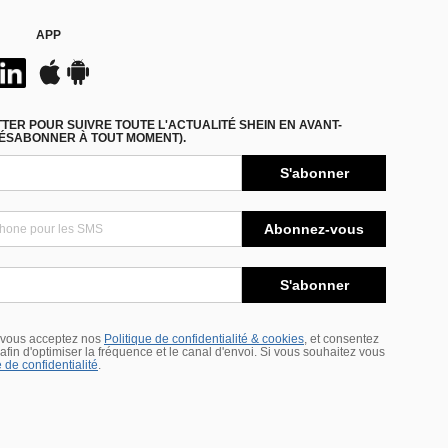
APP
ER POUR SUIVRE TOUTE L'ACTUALITÉ SHEIN EN AVANT-
DÉSABONNER À TOUT MOMENT).
S'abonner
Abonnez-vous
S'abonner
 vous acceptez nos
Politique de confidentialité & cookies
, et consentez
s afin d'optimiser la fréquence et le canal d'envoi. Si vous souhaitez vous
 de confidentialité
.