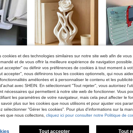
 cookies et des technologies similaires sur notre site web afin de vous 
andé et de vous offrir la meilleure expérience de navigation possibl
1/4/5/8/12pcs Butées de porte et de fenêtre | Bandes tampons anti-collision durables et ensemble de verrouillage de rail, convenant pour la cloison de balcon, la ventilation et la protection de la vie privée | Installation facile, convenant pour les portes de patio, les chambres, etc. | Cadeau pour la maison
Sculpture de rose abstraite - Charmant accent de décoration intérieure et pièce maîtresse de table. Symbole d'amour - Parfait pour les cadeaux d'anniversaire, de mariage et de la Saint-Valentin - Également un choix idéal pour décorer le salon et la chambre à coucher.
Tout accepter" ou définir vos préférences de cookies à tout moment à vot
3,78€
3,82€
Dès
ut accepter", nous définirons tous les cookies optionnels, qui nous aide
es fonctionnalités améliorées et à personnaliser le contenu et les publici
d'achat avec SHEIN. En sélectionnant "Tout rejeter", vous autorisez l'uti
nt nécessaires qui permettent à notre site web de fonctionner. Vous po
ifiant les paramètres de votre navigateur, mais cela peut affecter le 
 savoir plus sur les cookies que nous utilisons et pour ajuster vos par
lez sélectionner "Gérer les cookies". Pour plus d'informations sur la ma
ées que nous collectons,
cliquez ici pour consulter notre Politique de con
kies
Tout accepter
Tout r