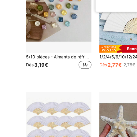
Écon
5/10 pièces - Aimants de réfrigérateur à effet de vague d'eau, ronds & carrés, autocollants magnétiques décoratifs pour mémo et tableau blanc photo - Autocollants magnétiques décoratifs créatifs, convenant pour la décoration de la maison et les cadeaux, les cadeaux d'anniversaire, les cadeaux de remise des diplômes
3,19€
2,77€
Dès
Dès
2,78€