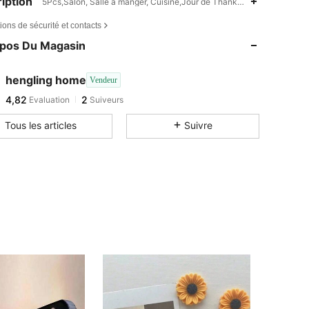
iption
5Pcs,Salon, Salle à manger, Cuisine,Jour de Thanksgiving, Retour à l'éc
ions de sécurité et contacts
opos Du Magasin
hengling home
Vendeur
4,82
2
Evaluation
Suiveurs
Tous les articles
Suivre