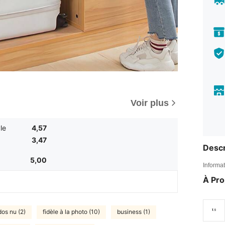
Voir plus
le
4,57
3,47
Descr
5,00
Informat
À Pr
dos nu (2)
fidèle à la photo (10)
business (1)