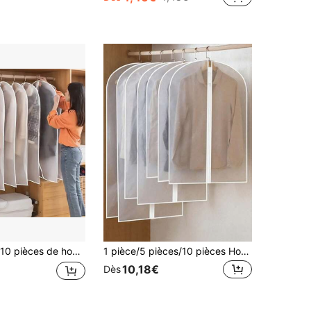
ements à fermeture éclair transparentes, sacs à costumes anti-poussière, stockage de garde-robe étanche à l'humidité, protecteur de vêtements transparent, cousu, pour usage vestimentaire, idéal pour les produits ménagers
1 pièce/5 pièces/10 pièces Housse de protection pour vêtements transparente, imperméable et anti-humidité, sac de rangement à fermeture éclair à couverture complète, convient pour les costumes et les manteaux, durable, lavable, réutilisable, ouverture supérieure et ourlet soigné, suspension verticale des vêtements|Housse de protection à fermeture éclair|Matériau imperméable, housse de protection pour vêtements, chambre d'étudiant
10,18€
Dès