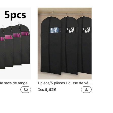
5 pièces Set de sacs de rangement anti-poussière avec fenêtre pour vêtements. Sacs de protection pour les chemises, costumes, robes, manteaux. Sacs de protection pour vêtements portables pour la chambre, le placard, le dortoir, la décoration de la maison. Décoration de festival, décoration de chambre, décoration de maison, décoration de lit, robe, pantalon, chaussures, jean, botte, jupe, t-shirt blanc pour femme, pantalon noir pour femme, vêtements d'hiver pour femmes, robe
1 pièce/5 pièces Housse de vêtement en PEVA épaissi, sac de rangement suspendu 3D givré semi-transparent avec fermeture éclair; imperméable, anti-humidité, anti-poussière, convient pour ranger les manteaux, les costumes, les doudounes, les robes, pour le porte-vêtements du salon, l'armoire de la chambre, protège la confidentialité des vêtements, décoration de chambre, rentrée scolaire
4,42€
Dès