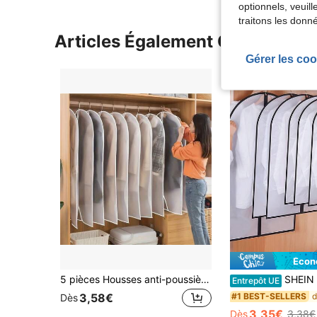
optionnels, veuil
traitons les donn
Articles Également Consultés
Gérer les coo
Écon
5 pièces Housses anti-poussière transparentes lavables en PEVA de tailles multiples, sacs anti-poussière pour vestes de costume suspendues, rangement de placard anti-moisissure et anti-humidité, pour la protection et l'organisation des vêtements, protection des vêtements suspendus
SHEIN 1/2/5 pièces (4 tailles au choix) Housse de rangement pliable pour vêtements avec fermeture éclair étanche, sac d
Entrepôt UE
#1 BEST-SELLERS
3,58€
Dès
3,35€
Dès
3,38€