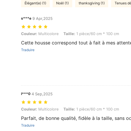
Élégant(e) (1)
Noël (1)
thanksgiving (1)
Tenues dé
s***e
9 Apr,2025
Couleur: Multicolore, Taille: 1 pièce/60 cm * 100 cm
Couleur:
Multicolore
Taille:
1 pièce/60 cm * 100 cm
Cette housse correspond tout à fait à mes attent
Traduire
l***0
4 Sep,2025
Couleur: Multicolore, Taille: 1 pièce/60 cm * 100 cm
Couleur:
Multicolore
Taille:
1 pièce/60 cm * 100 cm
Parfait, de bonne qualité, fidèle à la taille, sans o
Traduire