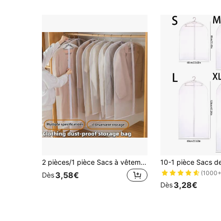
2 pièces/1 pièce Sacs à vêtements transparents, housses de protection contre la poussière respirantes en PEVA avec fermeture éclair complète, pour le rangement dans la penderie, housse anti-poussière pour vêtements, sac à poussière pour manteau suspendu, sac à vêtements transparent suspendu, housse anti-poussière pour costume, sac de rangement anti-poussière pour vêtements, housse anti-poussière transparente suspendue pour costume
(1000+
3,58€
Dès
3,28€
Dès