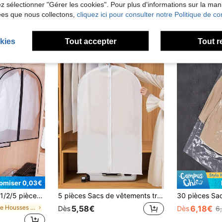
lez sélectionner "Gérer les cookies". Pour plus d'informations sur la ma
ées que nous collectons,
cliquez ici pour consulter notre Politique de con
kies
Tout accepter
Tout r
omiser 0,03€
e rangement pour vêtements étanche et anti-poussière pour costume, manteau et pardessus, organisateur de placard, housse de protection pour vêtements, décoration de chambre, décoration de maison
5 pièces Sacs de vêtements transparents et imperméables pour manteaux et costumes, housses de vêtements anti-poussière
de Housses de vêtements
5,58€
6,18€
Dès
Dès
6