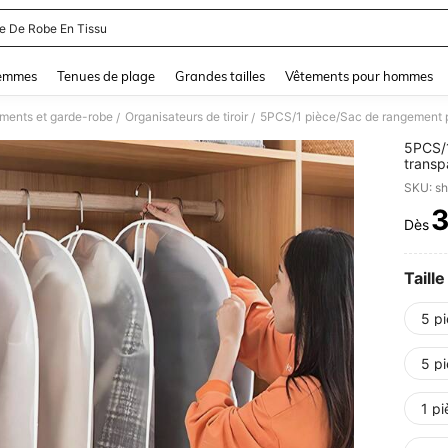
e De Robe En Tissu
and down arrow keys to navigate search Dernière recherche and Rechercher et Tr
femmes
Tenues de plage
Grandes tailles
Vêtements pour hommes
ments et garde-robe
Organisateurs de tiroir
/
/
5PCS/1
transp
organi
SKU: s
vêteme
vêteme
Dès
PR
pour g
vêteme
pour l
pères,
Taille
spécif
bureau
5 p
suspen
pour v
transp
5 p
la fêt
1 p