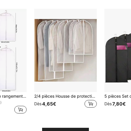
10-1 pièce Sacs de rangement pour vêtements, sacs de protection en plastique contre la poussière pour suspendre les vêtements, les robes, les costumes, avec fermeture éclair
2/4 pièces Housse de protection anti-poussière pour vêtements avec fermeture éclair semi-transparente, protecteur de manteau/costume, sac de rangement imperméable pour vêtements, convient pour la maison, la chambre, l'école, le dortoir, le rangement dans l'armoire, housse anti-poussière pour vêtements, sac de rangement pour vêtements
)
4,65€
7,80€
Dès
Dès