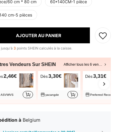
ièce/60 cm * 80 cm
60*140CM-1 pièce
140 cm-5 pièces
AJOUTER AU PANIER
 jusqu'à
3
points SHEIN calculés à la caisse.
tres Vendeurs Sur SHEIN
Afficher tous les 6 vendeurs
2,46€
3,30€
3,31€
ès
Dès
Dès
ASVWVS
yacangde
Preferred Recommendation
édition à
Belgium