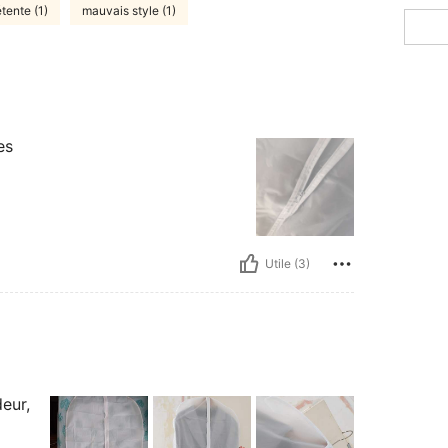
tente (1)
mauvais style (1)
es
Utile (3)
deur,