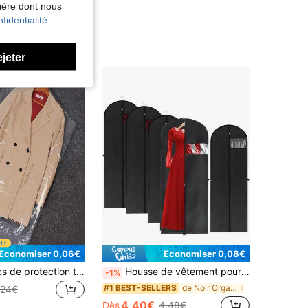
nière dont nous
fidentialité.
ejeter
Économiser 0,06€
Économiser 0,08€
30 pièces Sacs de protection transparents pour vêtements, organisateur de rangement pour chambre à coucher, convient pour T-shirts, pantalons, robes, chemisiers, combinaisons, hauts printemps/été
Housse de vêtement pour robe de 70 pouces, housse anti-poussière de mariage, sac de protection pliable pour costume, pour ranger les robes, les costumes, les manteaux et les costumes de danse, plus adapté pour ranger les vêtements.
-1%
de Noir Organisateurs suspendus
#1 BEST-SELLERS
,24€
4,40€
Dès
4,48€