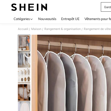
Gard
Use up 
Catégories
Nouveautés
Entrepôt UE
Vêtements pour 
Accueil
Maison
Rangement & organisation
Rangement de vête
/
/
/