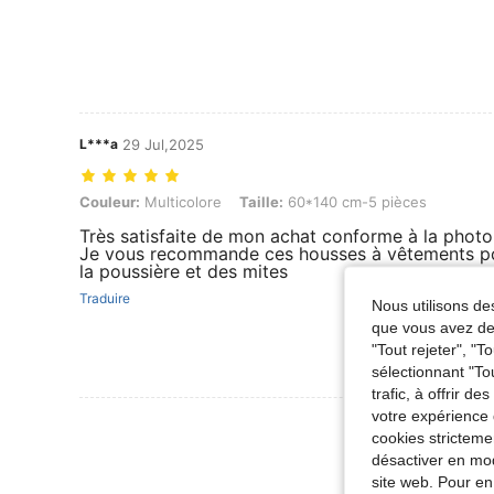
L***a
29 Jul,2025
Couleur: Multicolore, Taille: 60*140 cm-5 pièces
Couleur:
Multicolore
Taille:
60*140 cm-5 pièces
Très satisfaite de mon achat conforme à la photo 
Je vous recommande ces housses à vêtements po
la poussière et des mites
Traduire
Nous utilisons des
que vous avez dem
"Tout rejeter", "
sélectionnant "To
trafic, à offrir d
votre expérience 
Voir Plus D
cookies stricteme
désactiver en mod
site web. Pour en