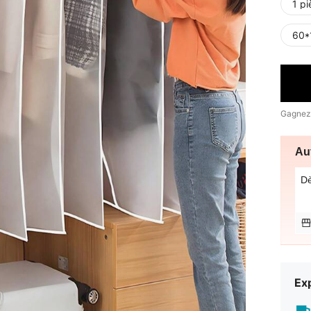
1 p
60*
Gagnez
Au
D
Exp