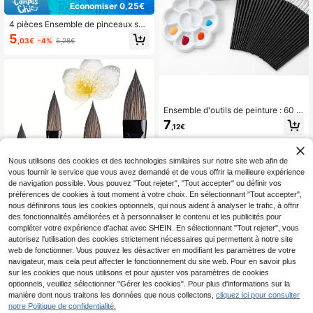
Économiser 0,25€
4 pièces Ensemble de pinceaux sec
s ronds, convient pour la peinture d
5
,03€
-4%
5,28€
e miniatures et les détails d'artisana
t, design de manche en bois, compa
tible avec les modèles et les acryliq
ues, idéal pour les artistes, indispen
sable pour la rentrée scolaire
Ensemble d'outils de peinture : 60 pi
nceaux + 60 palettes de fleurs de pr
7
,12€
unier, combinaison spécialisée de pi
nceaux et de palettes conçue pour l
es peintures acryliques et à l'aquar
elle, convient pour la création artisti
Nous utilisons des cookies et des technologies similaires sur notre site web afin de
que
vous fournir le service que vous avez demandé et de vous offrir la meilleure expérience
de navigation possible. Vous pouvez "Tout rejeter", "Tout accepter" ou définir vos
préférences de cookies à tout moment à votre choix. En sélectionnant "Tout accepter",
nous définirons tous les cookies optionnels, qui nous aident à analyser le trafic, à offrir
des fonctionnalités améliorées et à personnaliser le contenu et les publicités pour
compléter votre expérience d'achat avec SHEIN. En sélectionnant "Tout rejeter", vous
autorisez l'utilisation des cookies strictement nécessaires qui permettent à notre site
web de fonctionner. Vous pouvez les désactiver en modifiant les paramètres de votre
navigateur, mais cela peut affecter le fonctionnement du site web. Pour en savoir plus
1/4 pièces Set de pinceaux d'art pro
sur les cookies que nous utilisons et pour ajuster vos paramètres de cookies
fessionnel, pinceaux à poils de nylo
3
optionnels, veuillez sélectionner "Gérer les cookies". Pour plus d'informations sur la
Dès
,92€
n en forme de langue de chat, pince
manière dont nous traitons les données que nous collectons,
cliquez ici pour consulter
aux de précision pour la calligraphi
notre Politique de confidentialité.
e, l'encre chinoise, l'aquarelle, la pe