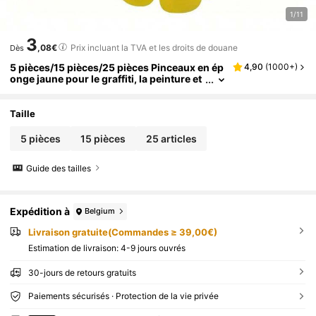
1/11
3
,08€
Prix incluant la TVA et les droits de douane
Dès
5 pièces/15 pièces/25 pièces Pinceaux en ép
4,90
(
1000+
)
onge jaune pour le graffiti, la peinture et
les projets artistiques - Tête de champig
non ronde
Taille
5 pièces
15 pièces
25 articles
Guide des tailles
Expédition à
Belgium
Livraison gratuite(Commandes ≥ 39,00€)
Estimation de livraison:
4-9 jours ouvrés
30-jours de retours gratuits
Paiements sécurisés · Protection de la vie privée