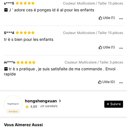
s***5
Couleur: Multicolore / Taille: 15 pièces
J
’
adore
ces
é
ponges
id
é
al
pour
les
enfants
Utile
(1)
S***4
Couleur: Multicolore / Taille: 15 pièces
tr
è
s
bien
pour
les
enfants
Utile
(1)
m***n
Couleur: Multicolore / Taille: 5 pièces
tr
è
s
pratique
,
je
suis
satisfaite
de
ma
commande
.
Envoi
rapide
Utile
(0)
hongshengxuan
29 Suiveurs
4,89
Suivre
s***a
est en train de naviguer
29 Suiveurs
4,89
Vendeur
Vous Aimerez Aussi