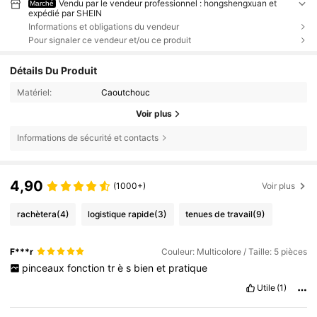
Vendu par le vendeur professionnel : hongshengxuan et
Marché
expédié par SHEIN
Informations et obligations du vendeur
Pour signaler ce vendeur et/ou ce produit
Détails Du Produit
Matériel:
Caoutchouc
Voir plus
Informations de sécurité et contacts
4,90
(1000+)
Voir plus
rachètera
(4)
logistique rapide
(3)
tenues de travail
(9)
F***r
Couleur: Multicolore / Taille: 5 pièces
pinceaux
fonction
tr
è
s
bien
et
pratique
Utile
(1)