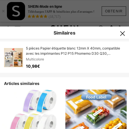
SHEIN-Mode en ligne
×
OBTENIR
Téléchargez l'APP & bénéficiez plus d'avantages !
(18,717)
Similaires
5 pièces Papier étiquette blanc 12mm X 40mm, compatible
avec les imprimantes P12 P15 Phomemo D30 Q30,
autocollants d'imprimante thermique imperméables et auto-
Multicolore
adhésifs
10,98€
Articles similaires