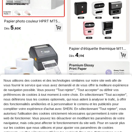
au
s
s et résistants à l'huile, compatibles
avec Phomemo D30/Q30/Marklife
P12 pour cuisine/bureau/entrepôt/e
xpédition/organisation de cadeaux
Papier photo couleur HPRT MT53
2x3 pouces avec dos auto-adhésif
5
Dès
,60€
haute définition 5/10/20/40/100 fe
uilles convient pour le scrapbookin
g et les projets DIY compatible ave
c l'imprimante photo de poche HPR
T MT53
Papier d'étiquette thermique M110
Étiquette multifonctionnelle autocol
4
NiiMbot
Dès
,11€
lante Étiquette d'adresse 1,97 x 3,15
Étiquettes adhésives thermiques bl
pouces (50 x 80 mm), convient aux
anches Niimbot Thermal Gap Paper
imprimantes d'étiquettes Phomemo
7
Dès
,93€
Série D, étiquettes autocollantes po
M110 M200 M120 M220
ORICO
ur prix, noms, pour imprimante ther
ORICO Étiqueteuse portable avec r
mique portable NIIMBOT D110/D11/
22
uban, mini imprimante d'étiquettes
D101/H1S mini
Nous utilisons des cookies et des technologies similaires sur notre site web afin de
,35€
autocollantes, connexion sans fil au
PVC: 76,42€
vous fournir le service que vous avez demandé et de vous offrir la meilleure expérience
smartphone, convient pour les fourn
de navigation possible. Vous pouvez "Tout rejeter", "Tout accepter" ou définir vos
itures scolaires, la maison, les fourni
préférences de cookies à tout moment à votre choix. En sélectionnant "Tout accepter",
tures de bureau, pratique pour rang
nous définirons tous les cookies optionnels, qui nous aident à analyser le trafic, à offrir
er divers articles marqués (recharge
500 feuilles/rouleau Pa
Entrepôt UE
des fonctionnalités améliorées et à personnaliser le contenu et les publicités pour
able) impression sans encre
pier thermique blanc perforé 100x1
11
,99€
50mm, étiquettes d'imprimante, bill
compléter votre expérience d'achat avec SHEIN. En sélectionnant "Tout rejeter", vous
ets électroniques. Étiquettes thermi
autorisez l'utilisation des cookies strictement nécessaires qui permettent à notre site
ques blanches auto-adhésives pou
web de fonctionner. Vous pouvez les désactiver en modifiant les paramètres de votre
r adresse d'expédition, convient po
navigateur, mais cela peut affecter le fonctionnement du site web. Pour en savoir plus
ur les imprimantes UPS, Zebra, Citi
sur les cookies que nous utilisons et pour ajuster vos paramètres de cookies
Papier thermique pour appareil pho
zen, Elton et Orion.