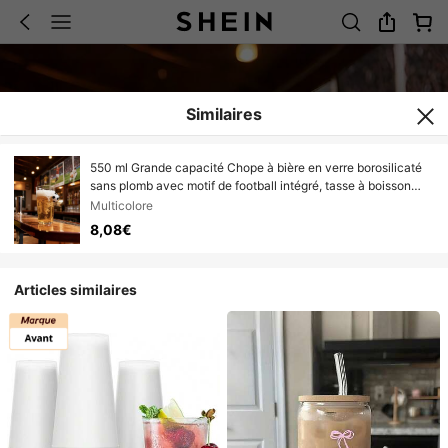
Similaires
550 ml Grande capacité Chope à bière en verre borosilicaté
sans plomb avec motif de football intégré, tasse à boisson
transparente, tasse à thé, tasse à lait, tasse à jus pour usage
Multicolore
domestique
8,08€
Articles similaires