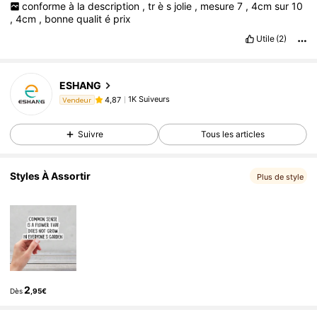
conforme
à
la
description
,
tr
è
s
jolie
,
mesure
7
,
4cm
sur
10
,
4cm
,
bonne
qualit
é
prix
Utile
(2)
ESHANG
1K Suiveurs
4,87
Vendeur
Suivre
Tous les articles
Styles À Assortir
Plus de style
2
Dès
,95€