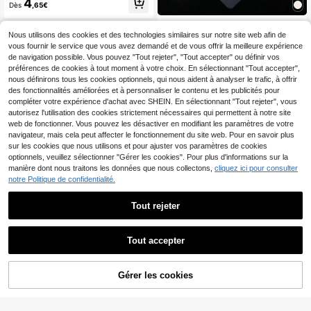
4
Dès
,65€
e taille 2,9 x 4,1 pouces/5,8 x 4,1 po
uces. Feuilles de vinyle autocollant
100 pièces de film laminé de 5 pouc
es transparentes holographiques bri
es/6 pouces/A4, film laminé photo
Nous utilisons des cookies et des technologies similaires sur notre site web afin de
llantes pour film de lamination à froi
4
Dès
,24€
multifonctionnel, sac de laminage, a
d.
vous fournir le service que vous avez demandé et de vous offrir la meilleure expérience
lbum photo, film de protection de do
de navigation possible. Vous pouvez "Tout rejeter", "Tout accepter" ou définir vos
cument, film plastique, film photo, fil
préférences de cookies à tout moment à votre choix. En sélectionnant "Tout accepter",
m laminé imperméable haute définit
nous définirons tous les cookies optionnels, qui nous aident à analyser le trafic, à offrir
ion, film de protection de carte - pa
des fonctionnalités améliorées et à personnaliser le contenu et les publicités pour
pier photo d'impression jet d'encre
compléter votre expérience d'achat avec SHEIN. En sélectionnant "Tout rejeter", vous
glacé avancé, pour prospectus, cal
endriers, brochures DIY, convient p
autorisez l'utilisation des cookies strictement nécessaires qui permettent à notre site
our l'école, la maison et le bureau
web de fonctionner. Vous pouvez les désactiver en modifiant les paramètres de votre
navigateur, mais cela peut affecter le fonctionnement du site web. Pour en savoir plus
sur les cookies que nous utilisons et pour ajuster vos paramètres de cookies
optionnels, veuillez sélectionner "Gérer les cookies". Pour plus d'informations sur la
manière dont nous traitons les données que nous collectons,
cliquez ici pour consulter
notre Politique de confidentialité.
Ruban adhésif transpare
Entrepôt UE
nt Fixo 50069000 50 cm 1 pièce
17
,30€
Tout rejeter
Tout accepter
4 pièces de protections ultra fines p
Gérer les cookies
AJOUTER AU PANIER
our cartes avec motifs de chats - A
3
Dès
,88€
utocollants en PVC imperméables, r
ésistants aux rayures et aux glissem
ents pour les cartes de crédit et les