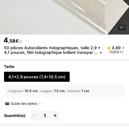
1/7
4
,58€
50 pièces Autocollants holographiques, taille 2,9 x
4,89
4,1 pouces, film holographique brillant transpar
(1000+)
ent, autocollants vinyle adhésifs, rentrée scolair
e, fournitures scolaires
Taille
4,1x2,9 pouces (7,4*10,5 cm)
Longueur
:
10.5 cm
Largeur
:
7.5 cm
Hauteur
:
1 cm
Guide des tailles
Quantité(s):