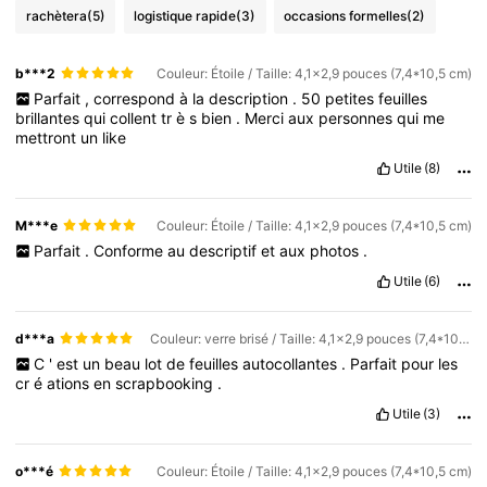
rachètera
(5)
logistique rapide
(3)
occasions formelles
(2)
b***2
Couleur: Étoile / Taille: 4,1x2,9 pouces (7,4*10,5 cm)
Parfait
,
correspond
à
la
description
.
50
petites
feuilles
brillantes
qui
collent
tr
è
s
bien
.
Merci
aux
personnes
qui
me
mettront
un
like
Utile
(8)
M***e
Couleur: Étoile / Taille: 4,1x2,9 pouces (7,4*10,5 cm)
Parfait
.
Conforme
au
descriptif
et
aux
photos
.
Utile
(6)
d***a
Couleur: verre brisé / Taille: 4,1x2,9 pouces (7,4*10,5 cm)
C
'
est
un
beau
lot
de
feuilles
autocollantes
.
Parfait
pour
les
cr
é
ations
en
scrapbooking
.
Utile
(3)
o***é
Couleur: Étoile / Taille: 4,1x2,9 pouces (7,4*10,5 cm)