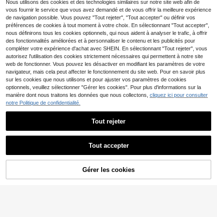
akes roses dégradés, Caissettes en
Nous utilisons des cookies et des technologies similaires sur notre site web afin de
3
Dès
,81€
papier tulipe pour la cuisson à la ma
vous fournir le service que vous avez demandé et de vous offrir la meilleure expérience
ison, Fournitures de cuisine, Convie
de navigation possible. Vous pouvez "Tout rejeter", "Tout accepter" ou définir vos
nt pour les fêtes, les mariages, les a
préférences de cookies à tout moment à votre choix. En sélectionnant "Tout accepter",
nniversaires, les tasses à cupcakes
nous définirons tous les cookies optionnels, qui nous aident à analyser le trafic, à offrir
de la Saint-Valentin, la fête de la Sa
des fonctionnalités améliorées et à personnaliser le contenu et les publicités pour
int-Valentin, la décoration d'intérieu
1/12/24/36/48/100 pièces Boîtes à
r, les cadeaux pour la maison
compléter votre expérience d'achat avec SHEIN. En sélectionnant "Tout rejeter", vous
popcorn en papier rose, Boîtes à po
3
autorisez l'utilisation des cookies strictement nécessaires qui permettent à notre site
Dès
,73€
pcorn, Parfaites pour une soirée cin
web de fonctionner. Vous pouvez les désactiver en modifiant les paramètres de votre
éma ou une décoration de Noël/Hall
oween.
navigateur, mais cela peut affecter le fonctionnement du site web. Pour en savoir plus
sur les cookies que nous utilisons et pour ajuster vos paramètres de cookies
optionnels, veuillez sélectionner "Gérer les cookies". Pour plus d'informations sur la
manière dont nous traitons les données que nous collectons,
cliquez ici pour consulter
notre Politique de confidentialité.
Tout rejeter
Tout accepter
18 pièces Caissettes à cupcakes à
Gérer les cookies
AJOUTER AU PANIER
carreaux tulipe, tasses à macaron à
3
,32€
carreaux 4 couleurs, moules à cupc
akes en papier, convient pour la dé
coration de table de dessert d'anniv
ersaire, de mariage et de fête, fourni
tures de fête de dessert robustes et
à la mode
50 pièces Caissettes à c
Entrepôt UE