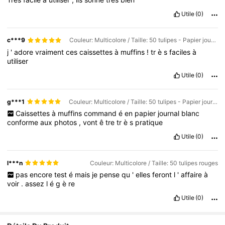
Utile
(0)
c***9
Couleur: Multicolore / Taille: 50 tulipes - Papier journal kaki
j
'
adore
vraiment
ces
caissettes
à
muffins
!
tr
è
s
faciles
à
utiliser
Utile
(0)
g***1
Couleur: Multicolore / Taille: 50 tulipes - Papier journal blanc
Caissettes
à
muffins
command
é
en
papier
journal
blanc
conforme
aux
photos
,
vont
ê
tre
tr
è
s
pratique
Utile
(0)
l***n
Couleur: Multicolore / Taille: 50 tulipes rouges
pas
encore
test
é
mais
je
pense
qu
'
elles
feront
l
'
affaire
à
voir
.
assez
l
é
g
è
re
Utile
(0)