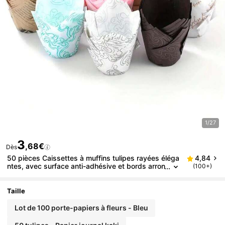
1/27
3
,68€
Dès
50 pièces Caissettes à muffins tulipes rayées éléga
4,84
ntes, avec surface anti-adhésive et bords arron
(100+)
dis, variété de styles, couleurs et motifs, pour
muffins, cupcakes, gâteaux à étages - Caissettes à
cupcakes tulipes décoratives et fonctionnelles pour
Taille
les desserts d'anniversaire, de mariage et de fête
Lot de 100 porte-papiers à fleurs - Bleu