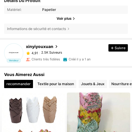
Détails Du Produit
Matériel:
Papetier
Voir plus
Informations de sécurité et contacts
xinyiyouxuan
Suivre
2.5K Suiveurs
4,91
Clients très fidèles
Créé il y a 1 an
Vendeur
Vous Aimerez Aussi
recommander
Textile pour la maison
Jouets & Jeux
Nourriture e