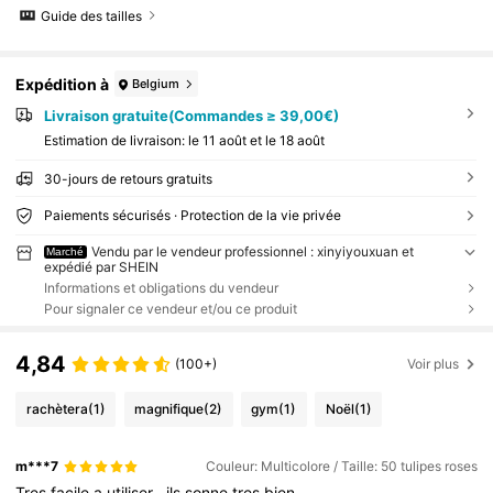
Guide des tailles
Expédition à
Belgium
Livraison gratuite(Commandes ≥ 39,00€)
Estimation de livraison:
le 11 août et le 18 août
30-jours de retours gratuits
Paiements sécurisés · Protection de la vie privée
Vendu par le vendeur professionnel : xinyiyouxuan et
Marché
expédié par SHEIN
Informations et obligations du vendeur
Pour signaler ce vendeur et/ou ce produit
4,84
(100+)
Voir plus
rachètera
(1)
magnifique
(2)
gym
(1)
Noël
(1)
m***7
Couleur: Multicolore / Taille: 50 tulipes roses
Tres
facile
a
utiliser
,
ils
sonne
tres
bien