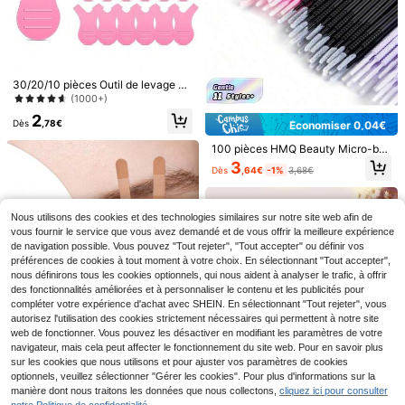
30/20/10 pièces Outil de levage de
s cils en forme de Y, Peigne à cils e
(1000+)
n forme de Y, Séparateur de cils, Br
2
osse de permanente des cils en sili
Dès
,78€
Économiser 0,04€
cone, Convient pour les fournitures
de maquillage d'extension de cils
100 pièces HMQ Beauty Micro-bro
sses jetables pour le retrait des ext
3
100/50/1 pièce Brosses à cils jetabl
Dès
,64€
-1%
3,68€
ensions de cils, avec embout pour
Économiser 0,01€
es, brosses à cils en poils de nylon,
l'allongement des cils. Emballage e
2
Dès
,68€
brosses à sourcils sans parfum (ave
n vrac.
100 pièces/paquet Extensions de fa
c manche en plastique ABS), convi
ux cils en bandes, outils d'extension
Nous utilisons des cookies et des technologies similaires sur notre site web afin de
3
ent pour la peau neutre, ensemble d
Dès
,54€
3,55€
de cils, tampons d'extension de cils,
vous fournir le service que vous avez demandé et de vous offrir la meilleure expérience
e brosses à sourcils manche blanc
patchs pour les yeux sans peluche
et violet clair
de navigation possible. Vous pouvez "Tout rejeter", "Tout accepter" ou définir vos
s, doux et non irritants, convenant à
préférences de cookies à tout moment à votre choix. En sélectionnant "Tout accepter",
tous les types d'yeux, pour les exte
nous définirons tous les cookies optionnels, qui nous aident à analyser le trafic, à offrir
nsions de cils
des fonctionnalités améliorées et à personnaliser le contenu et les publicités pour
compléter votre expérience d'achat avec SHEIN. En sélectionnant "Tout rejeter", vous
autorisez l'utilisation des cookies strictement nécessaires qui permettent à notre site
Économiser 0,02€
web de fonctionner. Vous pouvez les désactiver en modifiant les paramètres de votre
16/320 pièces Bande de cils d'exte
navigateur, mais cela peut affecter le fonctionnement du site web. Pour en savoir plus
nsion, bande de micro-trous d'air re
(1000+)
sur les cookies que nous utilisons et pour ajuster vos paramètres de cookies
spirant pour le levage de cils inférie
optionnels, veuillez sélectionner "Gérer les cookies". Pour plus d'informations sur la
2
urs, convient pour l'extension de cil
Dès
,75€
2,77€
manière dont nous traitons les données que nous collectons,
cliquez ici pour consulter
s