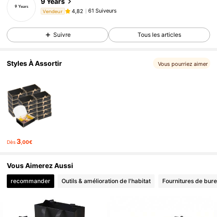
9 Years
61 Suiveurs
4,82
Vendeur
Suivre
Tous les articles
Styles À Assortir
Vous pourriez aimer
3
Dès
,00€
Vous Aimerez Aussi
recommander
Outils & amélioration de l'habitat
Fournitures de bure