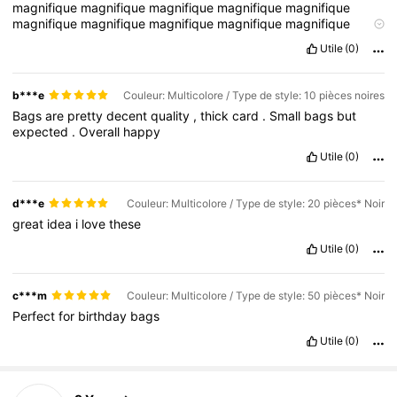
magnifique
magnifique
magnifique
magnifique
magnifique
magnifique
magnifique
magnifique
magnifique
magnifique
magnifique
magnifique
magnifique
magnifique
magnifique
Utile
(0)
magnifique
magnifique
magnifique
magnifique
magnifique
magnifique
magnifique
magnifique
magnifique
magnifique
magnifique
magnifique
magnifique
magnifique
magnifique
b***e
Couleur: Multicolore / Type de style: 10 pièces noires
magnifique
magnifique
magnifique
magnifique
magnifique
Bags
are
pretty
decent
quality
,
thick
card
.
Small
bags
but
magnifique
magnifique
magnifique
magnifique
magnifique
expected
.
Overall
happy
magnifique
magnifique
magnifique
magnifique
magnifique
magnifique
magnifique
magnifique
magnifique
magnifique
Utile
(0)
magnifique
magnifique
magnifique
magnifique
magnifique
magnifique
magnifique
magnifique
magnifique
magnifique
magnifique
magnifique
magnifique
magnifique
magnifique
d***e
Couleur: Multicolore / Type de style: 20 pièces* Noir
magnifique
magnifique
magnifique
magnifique
magnifique
great
idea
i
love
these
magnifique
magnifique
magnifique
magnifique
magnifique
magnifique
magnifique
magnifique
magnifique
magnifique
Utile
(0)
magnifique
magnifique
magnifique
magnifique
magnifique
magnifique
c***m
Couleur: Multicolore / Type de style: 50 pièces* Noir
Perfect
for
birthday
bags
Utile
(0)