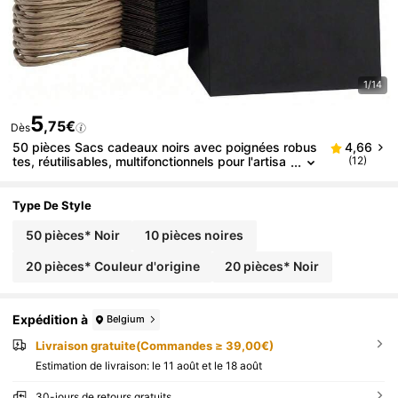
1/14
5
,75€
Dès
50 pièces Sacs cadeaux noirs avec poignées robus
4,66
tes, réutilisables, multifonctionnels pour l'artisa
(12)
nat, le shopping au détail, l'emballage à emport
er, les cadeaux de fête, la décoration de vacances
et l'usage domestique 10/20/50 pièces
Type De Style
50 pièces* Noir
10 pièces noires
20 pièces* Couleur d'origine
20 pièces* Noir
Expédition à
Belgium
Livraison gratuite(Commandes ≥ 39,00€)
Estimation de livraison:
le 11 août et le 18 août
30-jours de retours gratuits