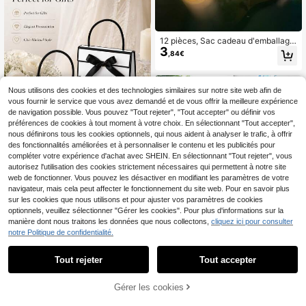
12 pièces, Sac cadeau d'emballage
3
de Noël, Petit sac enveloppe en pa
,84€
pier de Noël, Sac en papier de déco
ration de Noël, Sac cadeau d'embal
lage, Carte de Noël d'origine, Petit s
ac de rangement, Avec autocollant,
Nous utilisons des cookies et des technologies similaires sur notre site web afin de
Décorations de Noël, Pyjamas de N
vous fournir le service que vous avez demandé et de vous offrir la meilleure expérience
oël, Cadeaux de Noël, Décoration d
de navigation possible. Vous pouvez "Tout rejeter", "Tout accepter" ou définir vos
e Noël
préférences de cookies à tout moment à votre choix. En sélectionnant "Tout accepter",
nous définirons tous les cookies optionnels, qui nous aident à analyser le trafic, à offrir
des fonctionnalités améliorées et à personnaliser le contenu et les publicités pour
compléter votre expérience d'achat avec SHEIN. En sélectionnant "Tout rejeter", vous
autorisez l'utilisation des cookies strictement nécessaires qui permettent à notre site
web de fonctionner. Vous pouvez les désactiver en modifiant les paramètres de votre
1/6 pièces Sacs cadeaux en papier
navigateur, mais cela peut affecter le fonctionnement du site web. Pour en savoir plus
4
avec poignée, sacs d'emballage bla
Dès
,04€
sur les cookies que nous utilisons et pour ajuster vos paramètres de cookies
ncs à bordure noire avec nœud en s
optionnels, veuillez sélectionner "Gérer les cookies". Pour plus d'informations sur la
atin, sacs d'emballage minimalistes
INS élégants et petits à main pour bi
manière dont nous traitons les données que nous collectons,
cliquez ici pour consulter
joux, cosmétiques, cadeaux de mari
10/50/100 pièces Sacs cadeaux, 3
notre Politique de confidentialité.
2
age, fête d'anniversaire, fournitures
tailles (30 cm x 20 cm, 25 cm x 20 c
Dès
,61€
-2%
2,68€
d'emballage pour magasins de détai
m, 20 cm x 15 cm), petits sacs de sh
l
Tout rejeter
Tout accepter
opping en plastique avec poignées,
sacs cadeaux de remerciement, sac
s fournitures de fête en vrac
Gérer les cookies
AJOUTER AU PANIER