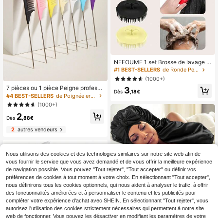
NEFOUME 1 set Brosse de lavage d
es cheveux, brosse de massage du
#1 BEST-SELLERS
de Ronde Peignes
cuir chevelu, brosse de nettoyage d
(1000+)
es pellicules, brosse de shampooing
7 pièces ou 1 pièce Peigne professi
3
pour la douche, masseur du cuir ch
Dès
,18€
onnel à pointe, peigne à queue de r
evelu, brosse de douche pour un ne
#4 BEST-SELLERS
de Poignée ergonomique Peignes
at, peigne à raie, peigne en acier in
ttoyage en profondeur, brosse à mai
(1000+)
oxydable anti-statique : peigne mult
n pour hommes, brosse à barbe, bro
2
ifonctionnel pour cheveux normaux
sse ronde pour le toilettage des ani
Dès
,88€
pour démêler, coiffer, en couleurs b
maux de compagnie, essentiels pou
onbon. Idéal pour les coiffeurs, les s
2
autres vendeurs
r la rentrée scolaire et les vacance
alons et l'usage domestique. Brosse
s, accessoires capillaires pour fem
à cheveux, peigne, outils capillaire
mes, brosses, brosse de contour, pei
s, produits et accessoires capillaire
gne brosse de contour, set de bross
Nous utilisons des cookies et des technologies similaires sur notre site web afin de
s pour les essentiels de voyage, de
es à cheveux, peigne à cheveux, mi
vous fournir le service que vous avez demandé et de vous offrir la meilleure expérience
retour à l'école, de vacances, acce
ni brosse à cheveux, brosse démêla
ssoires capillaires pour femmes, bro
de navigation possible. Vous pouvez "Tout rejeter", "Tout accepter" ou définir vos
nte, produits capillaires, outils capill
sse, brosses à cheveux, brosse de c
aires, accessoires capillaires, soins
préférences de cookies à tout moment à votre choix. En sélectionnant "Tout accepter",
ontour, brosse à cheveux, peigne à
capillaires, brosse pour cheveux bo
nous définirons tous les cookies optionnels, qui nous aident à analyser le trafic, à offrir
cheveux, peigne à cheveux, brosse
uclés, accessoires de barbier, équip
des fonctionnalités améliorées et à personnaliser le contenu et les publicités pour
démêlante, brosse boule, mini bross
ement de coiffure, essentiels de vo
compléter votre expérience d'achat avec SHEIN. En sélectionnant "Tout rejeter", vous
e à cheveux, set de brosses à chev
yage, coiffure, coiffure, brosse à ch
autorisez l'utilisation des cookies strictement nécessaires qui permettent à notre site
eux, peigne en bois, peigne, brosse
eveux, brosse de coiffage, brosse d
web de fonctionner. Vous pouvez les désactiver en modifiant les paramètres de votre
de coiffage, brosse à cheveux, bros