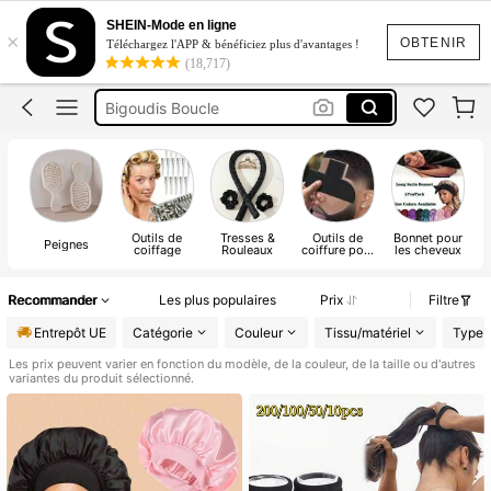
Brosse Cheveux
SHEIN-Mode en ligne
×
Peigne
OBTENIR
Téléchargez l'APP & bénéficiez plus d'avantages !
(18,717)
Bigoudis
Bigoudis Boucle
Boucle Sans Chaleur
Brosse Cheveux
Outils de
Tresses &
Outils de
Bonnet pour
Peignes
coiffage
Rouleaux
coiffure pour
les cheveux
a
hommes
Recommander
Les plus populaires
Prix
Filtre
Entrepôt UE
Catégorie
Couleur
Tissu/matériel
Type
Les prix peuvent varier en fonction du modèle, de la couleur, de la taille ou d'autres
variantes du produit sélectionné.