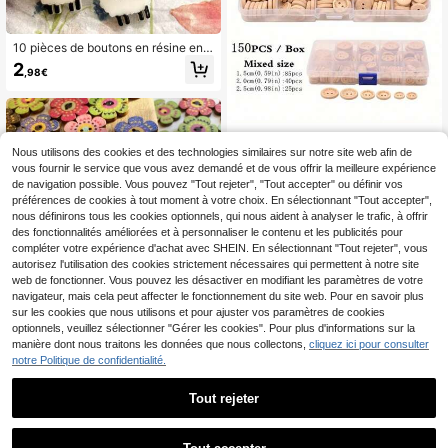
10 pièces de boutons en résine en f
orme de mouton avec des yeux et d
2
,98€
es oreilles noirs, ronds de 17 mm, co
nvenant aux vêtements, vestes, ch
apeaux, chaussettes | Mignons pou
r l'artisanat, Pâques et les projets d
e couture thématiques (adorables p
150 pièces / boîte de boutons en bo
etits moutons)
is ronds à 2 trous de tailles mélangé
Nous utilisons des cookies et des technologies similaires sur notre site web afin de
5
,28€
es. Boutons pour vêtements, coutur
vous fournir le service que vous avez demandé et de vous offrir la meilleure expérience
e, tricot, artisanat, décoration, scrap
de navigation possible. Vous pouvez "Tout rejeter", "Tout accepter" ou définir vos
booking et fournitures d'art.
préférences de cookies à tout moment à votre choix. En sélectionnant "Tout accepter",
nous définirons tous les cookies optionnels, qui nous aident à analyser le trafic, à offrir
des fonctionnalités améliorées et à personnaliser le contenu et les publicités pour
compléter votre expérience d'achat avec SHEIN. En sélectionnant "Tout rejeter", vous
autorisez l'utilisation des cookies strictement nécessaires qui permettent à notre site
web de fonctionner. Vous pouvez les désactiver en modifiant les paramètres de votre
navigateur, mais cela peut affecter le fonctionnement du site web. Pour en savoir plus
sur les cookies que nous utilisons et pour ajuster vos paramètres de cookies
50 pièces Boutons en bois vintage
optionnels, veuillez sélectionner "Gérer les cookies". Pour plus d'informations sur la
à motif fleur de prunier, conception
2
manière dont nous traitons les données que nous collectons,
cliquez ici pour consulter
Dès
,76€
2,78€
à deux trous peints de couleurs mult
notre Politique de confidentialité.
iples pour artisanat DIY, couture et
décorations de tricot
Tout rejeter