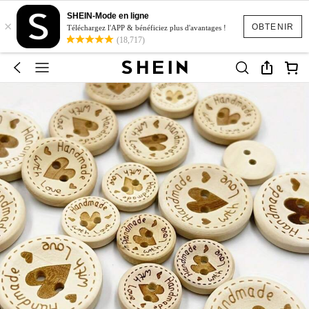
SHEIN-Mode en ligne
×
OBTENIR
Téléchargez l'APP & bénéficiez plus d'avantages !
(18,717)