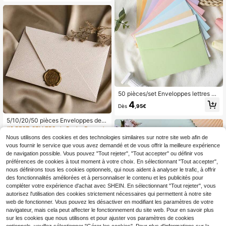
50 pièces/set Enveloppes lettres m
ulticolores, sacs en papier style Ins,
4
Dès
,95€
enveloppes de simplicité romantiqu
e pour la rentrée scolaire
5/10/20/50 pièces Enveloppes de s
tyle vintage en lin - Cartes de style
#2 BEST-SELLERS
de Papier Enveloppes en papier
chinois, invitations, cartes postales,
Nous utilisons des cookies et des technologies similaires sur notre site web afin de
4
compatibles avec le sceau de cire,
Dès
,68€
vous fournir le service que vous avez demandé et de vous offrir la meilleure expérience
qualité premium 250g Retour à l'éc
de navigation possible. Vous pouvez "Tout rejeter", "Tout accepter" ou définir vos
ole
préférences de cookies à tout moment à votre choix. En sélectionnant "Tout accepter",
nous définirons tous les cookies optionnels, qui nous aident à analyser le trafic, à offrir
des fonctionnalités améliorées et à personnaliser le contenu et les publicités pour
compléter votre expérience d'achat avec SHEIN. En sélectionnant "Tout rejeter", vous
autorisez l'utilisation des cookies strictement nécessaires qui permettent à notre site
web de fonctionner. Vous pouvez les désactiver en modifiant les paramètres de votre
navigateur, mais cela peut affecter le fonctionnement du site web. Pour en savoir plus
sur les cookies que nous utilisons et pour ajuster vos paramètres de cookies