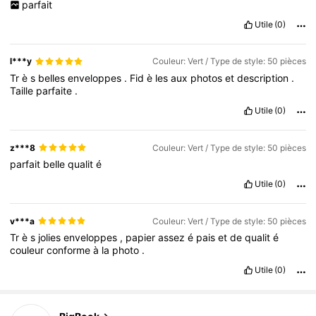
parfait
Utile
(0)
l***y
Couleur: Vert / Type de style: 50 pièces
Tr
è
s
belles
enveloppes
.
Fid
è
les
aux
photos
et
description
.
Taille
parfaite
.
Utile
(0)
z***8
Couleur: Vert / Type de style: 50 pièces
parfait
belle
qualit
é
Utile
(0)
v***a
Couleur: Vert / Type de style: 50 pièces
Tr
è
s
jolies
enveloppes
,
papier
assez
é
pais
et
de
qualit
é
couleur
conforme
à
la
photo
.
Utile
(0)