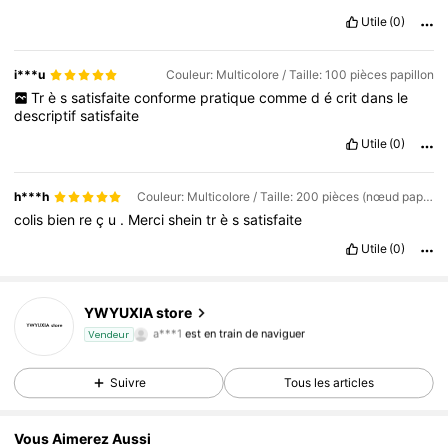
Utile
(0)
i***u
Couleur: Multicolore / Taille: 100 pièces papillon
Tr
è
s
satisfaite
conforme
pratique
comme
d
é
crit
dans
le
descriptif
satisfaite
Utile
(0)
h***h
Couleur: Multicolore / Taille: 200 pièces (nœud papillon + fleur de prunier + papillon + bouton)
colis
bien
re
ç
u
.
Merci
shein
tr
è
s
satisfaite
Utile
(0)
454 Suiveurs
4,77
YWYUXIA store
a***1
est en train de naviguer
Vendeur
454 Suiveurs
4,77
454 Suiveurs
4,77
Suivre
Tous les articles
454 Suiveurs
4,77
Vous Aimerez Aussi
454 Suiveurs
4,77