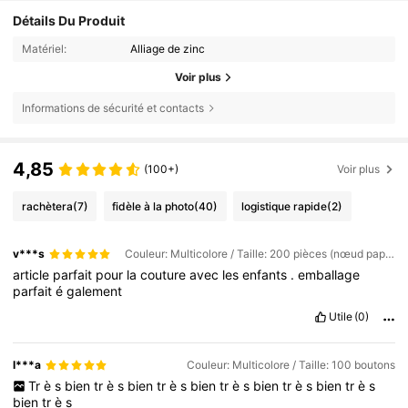
Détails Du Produit
Matériel:
Alliage de zinc
Voir plus
Informations de sécurité et contacts
4,85
(100+)
Voir plus
rachètera
(7)
fidèle à la photo
(40)
logistique rapide
(2)
v***s
Couleur: Multicolore / Taille: 200 pièces (nœud papillon + fleur de prunier + papillon + bouton)
article
parfait
pour
la
couture
avec
les
enfants
.
emballage
parfait
é
galement
Utile
(0)
I***a
Couleur: Multicolore / Taille: 100 boutons
Tr
è
s
bien
tr
è
s
bien
tr
è
s
bien
tr
è
s
bien
tr
è
s
bien
tr
è
s
bien
tr
è
s