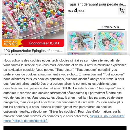
Tapis antidérapant pour pédale de
machine à coudre, accessoire de c
4
Dès
,38€
outure essentiel facile à nettoyer, a
ccessoire de salle de bain
Économiser 0,01€
100 pièces/boîte Épingles décorativ
es en plastique avec fausses perles
(500+)
colorées pour la confection de vête
Nous utilisons des cookies et des technologies similaires sur notre site web afin de
2
ments, la Saint-Valentin, les mariag
Dès
,47€
2,48€
vous fournir le service que vous avez demandé et de vous offrir la meilleure expérience
es de la Saint-Valentin, les annivers
de navigation possible. Vous pouvez "Tout rejeter", "Tout accepter" ou définir vos
aires, les fournitures de couture, les
préférences de cookies à tout moment à votre choix. En sélectionnant "Tout accepter",
accessoires de couture, les loisirs c
réatifs, la conception de mode et le
nous définirons tous les cookies optionnels, qui nous aident à analyser le trafic, à offrir
matelassage - Accessoires de cout
des fonctionnalités améliorées et à personnaliser le contenu et les publicités pour
ure, épingles de matelassage,
compléter votre expérience d'achat avec SHEIN. En sélectionnant "Tout rejeter", vous
autorisez l'utilisation des cookies strictement nécessaires qui permettent à notre site
web de fonctionner. Vous pouvez les désactiver en modifiant les paramètres de votre
navigateur, mais cela peut affecter le fonctionnement du site web. Pour en savoir plus
100 pièces/400 pièces Épingles, bo
sur les cookies que nous utilisons et pour ajuster vos paramètres de cookies
utons de perle colorés, noeuds, épin
3
optionnels, veuillez sélectionner "Gérer les cookies". Pour plus d'informations sur la
Dès
,08€
gles décoratives, couture, vêtement
manière dont nous traitons les données que nous collectons,
cliquez ici pour consulter
s, taillage
notre Politique de confidentialité.