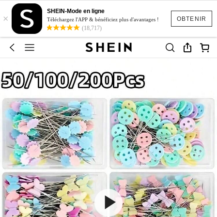
SHEIN-Mode en ligne
×
OBTENIR
Téléchargez l'APP & bénéficiez plus d'avantages !
(18,717)