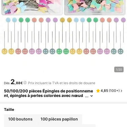
1/20
2
,88€
Prix incluant la TVA et les droits de douane
Dès
50/100/200 pièces Épingles de positionneme
4,85
(
100+
)
nt, épingles à perles colorées avec nœud
bouton, épingles à tête large, épingles dé
coratives pour vêtements et couture
Taille
100 boutons
100 pièces papillon