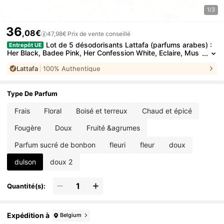
1/3
36
,08€
47,98€
Prix de vente conseillé
Lot de 5 désodorisants Lattafa (parfums arabes) :
Entrepôt UE
Her Black, Badee Pink, Her Confession White, Eclaire, Mus
amam White. Livraison en 24/48 h. Différentes combinaiso
Lattafa
100% Authentique
ns de lots de 5 disponibles.
Type De Parfum
Frais
Floral
Boisé et terreux
Chaud et épicé
Fougère
Doux
Fruité &agrumes
Parfum sucré de bonbon
fleuri
fleur
doux
dulson
doux 2
Quantité(s):
Expédition à
Belgium