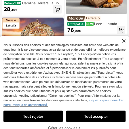
Carolina Herrera La Bom
Entrepôt UE
ba 80ml EDP Femme Floral Fruité E
28
,40€
xotique Sensuel Longue Tenue
Lattafa
Leen - Lattafa - Ea
Entrepôt UE
NEW
u de Parfum 100ml - Parfum arabe
76
,99€
unisexe - Cadeau idéal pour femme
s et hommes - Parfait pour les anniv
ersaires, Noël, la Saint-Valentin et l
es occasions spéciales - Aux notes
Nous utilisons des cookies et des technologies similaires sur notre site web afin de
de mangue, jasmin, santal, musc et
vous fournir le service que vous avez demandé et de vous offrir la meilleure expérience
encens - Parfum original
de navigation possible. Vous pouvez "Tout rejeter", "Tout accepter" ou définir vos
préférences de cookies à tout moment à votre choix. En sélectionnant "Tout accepter",
nous définirons tous les cookies optionnels, qui nous aident à analyser le trafic, à offrir
des fonctionnalités améliorées et à personnaliser le contenu et les publicités pour
compléter votre expérience d'achat avec SHEIN. En sélectionnant "Tout rejeter", vous
Économiser 0,60€
autorisez l'utilisation des cookies strictement nécessaires qui permettent à notre site
web de fonctionner. Vous pouvez les désactiver en modifiant les paramètres de votre
Lattafa
navigateur, mais cela peut affecter le fonctionnement du site web. Pour en savoir plus
Lattafa Afeef 100ML Ea
Entrepôt UE
sur les cookies que nous utilisons et pour ajuster vos paramètres de cookies
u de parfum Femme
27
optionnels, veuillez sélectionner "Gérer les cookies". Pour plus d'informations sur la
,80€
-2%
28,40€
Économiser 0,40€
manière dont nous traitons les données que nous collectons,
cliquez ici pour consulter
Sol de Janeiro
notre Politique de confidentialité.
SOL DE JANEIRO Bum B
Entrepôt UE
um Summer Coffret Cadeau Routin
18
Tout rejeter
Tout accepter
,59€
-2%
18,99€
e Corps Éclat & Douceur Exotique –
Pistache & Caramel Salé
AJOUTER AU
Gérer les cookies