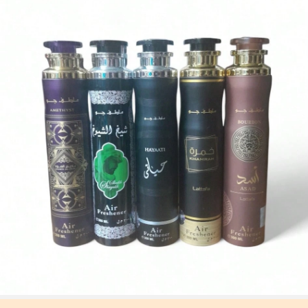
tale est > 30 mois : la date limite d’utilisation optimale (DLO) est indiqué
e par un symbole de pot ouvert + M, où M représente les mois. Remarqu
e : Les produits à usage unique, les produits non ouvrables et certains a
utres articles spécifiques sont exemptés du marquage DLO obligatoire.
Veuillez vous référer exclusivement aux indications imprimées sur l’emb
allage physique du produit ; cesser immédiatement l’utilisation en cas d
e détérioration.