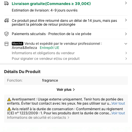
Livraison gratuite(Commandes ≥ 39,00€)
Estimation de livraison:
4-9 jours ouvrés
Ce produit peut être retourné dans un délai de 14 jours, mais pas
pendant la période de retour prolongée
Paiements sécurisés · Protection de la vie privée
Vendu et expédié par le vendeur professionnel :
Marché
Aroma&Belleza
Entrepôt UE
Informations et obligations du vendeur
Pour signaler ce vendeur et/ou ce produit
Détails Du Produit
Fonction:
fragrance
Voir plus
Avertissement : Usage externe uniquement. Tenir hors de portée des
enfants. Éviter tout contact avec les yeux. Ne pas utiliser sur une peau l
...
Voir tout
ésée ou irritée. Cesser l’utilisation en cas d’irritation.
Avis relatif à la durée de conservation : Conformément au règlement
(CE) n° 1223/2009 : 1. Pour les produits dont la durée de conservation to
...
Voir tout
tale est ≤ 30 mois : la date de péremption est indiquée par un symbole d
Informations de sécurité et contacts
e sablier ⌛ + date sur l’emballage, ou en français, par la mention « à con
sommer de préférence avant le » ou « à consommer de préférence avan
t la fin du » + date ; 2. Pour les produits dont la durée de conservation to