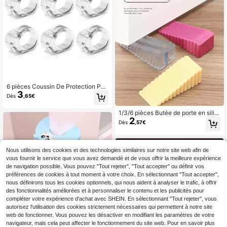
6 pièces Coussin De Protection Pou
3
r Poignée De Porte , Muet Butée De
Dès
,65€
Porte , Poignée protection Couvertu
re ,
1/3/6 pièces Butée de porte en silic
2
one 2 cm/0,79 po - Anti-collision, a
Dès
,57€
nti-dérapant, convient pour la mais
on et le bureau, protège les murs,
s'adapte aux espaces de porte de m
oins de 0,79 po, butée de porte créa
Nous utilisons des cookies et des technologies similaires sur notre site web afin de
tive coupe-vent, surface en plastiq
vous fournir le service que vous avez demandé et de vous offrir la meilleure expérience
ue mat, butée de porte, butée de po
de navigation possible. Vous pouvez "Tout rejeter", "Tout accepter" ou définir vos
rte anti-collision, butée de porte de
préférences de cookies à tout moment à votre choix. En sélectionnant "Tout accepter",
anti-collision pour la maison, butée
nous définirons tous les cookies optionnels, qui nous aident à analyser le trafic, à offrir
de porte créative anti-collision mob
ile en silicone coupe-vent pour la m
des fonctionnalités améliorées et à personnaliser le contenu et les publicités pour
aison, butée de porte d'hôtel, butée
compléter votre expérience d'achat avec SHEIN. En sélectionnant "Tout rejeter", vous
de porte mobile sans installation, bu
autorisez l'utilisation des cookies strictement nécessaires qui permettent à notre site
tée de porte silencieuse anti-collisi
web de fonctionner. Vous pouvez les désactiver en modifiant les paramètres de votre
on au sol
navigateur, mais cela peut affecter le fonctionnement du site web. Pour en savoir plus