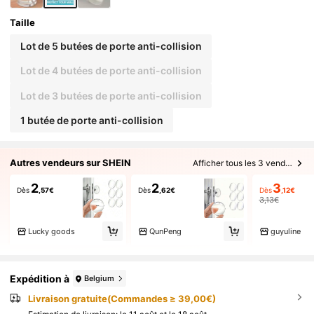
Taille
Lot de 5 butées de porte anti-collision
Lot de 4 butées de porte anti-collision
Lot de 3 butées de porte anti-collision
1 butée de porte anti-collision
Autres vendeurs sur SHEIN
Afficher tous les 3 vendeurs
2
2
3
Dès
,57€
Dès
,62€
Dès
,12€
3,13€
Lucky goods
QunPeng
guyuline
Expédition à
Belgium
Livraison gratuite(Commandes ≥ 39,00€)