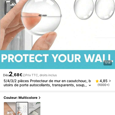
1/14
2
,68€
Dès
Prix TTC, droits inclus
5/4/3/2 pièces Protecteur de mur en caoutchouc, b
4,85
utoirs de porte autocollants, transparents, soup
(1000+)
les et flexibles, imperméables, réutilisables pou
r réfrigérateur, garage, bureau, la salle de bain, la c
uisine
Couleur: Multicolore