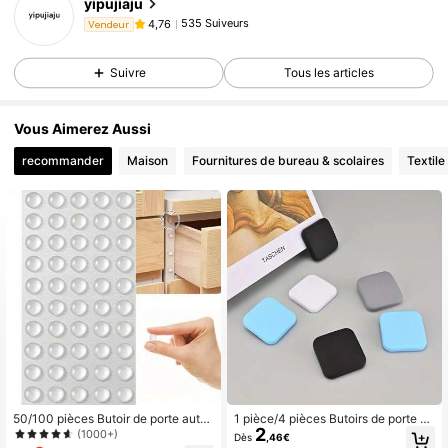
yipujiaju
535 Suiveurs
4,76
Vendeur
Suivre
Tous les articles
Vous Aimerez Aussi
recommander
Maison
Fournitures de bureau & scolaires
Textile
50/100 pièces Butoir de porte auto
1 pièce/4 pièces Butoirs de porte en
2
adhésif, absorbeur de choc en caou
caoutchouc auto-adhésifs - Finitio
(1000+)
Dès
,46€
tchouc, tampon de meuble en silico
n métal brossé, butoir de porte en pl