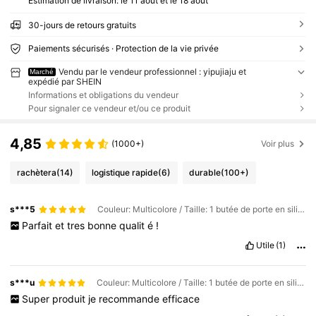
Estimation de livraison:
le 11 août et le 18 août
30-jours de retours gratuits
Paiements sécurisés · Protection de la vie privée
Vendu par le vendeur professionnel : yipujiaju et
Marché
expédié par SHEIN
Informations et obligations du vendeur
Pour signaler ce vendeur et/ou ce produit
4,85
(1000+)
Voir plus
rachètera
(14)
logistique rapide
(6)
durable
(100+)
s***5
Couleur: Multicolore / Taille: 1 butée de porte en silicone
Parfait
et
tres
bonne
qualit
é
!
Utile
(1)
s***u
Couleur: Multicolore / Taille: 1 butée de porte en silicone
Super
produit
je
recommande
efficace