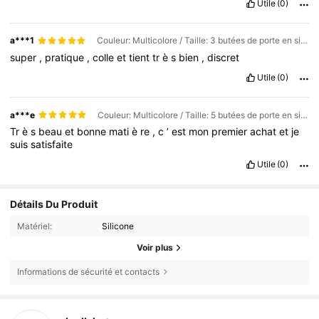
Utile
(0)
a***1
Couleur: Multicolore / Taille: 3 butées de porte en silicone
super
,
pratique
,
colle
et
tient
tr
è
s
bien
,
discret
Utile
(0)
a***e
Couleur: Multicolore / Taille: 5 butées de porte en silicone
Tr
è
s
beau
et
bonne
mati
è
re
,
c
’
est
mon
premier
achat
et
je
suis
satisfaite
Utile
(0)
Détails Du Produit
Matériel:
Silicone
Voir plus
Informations de sécurité et contacts