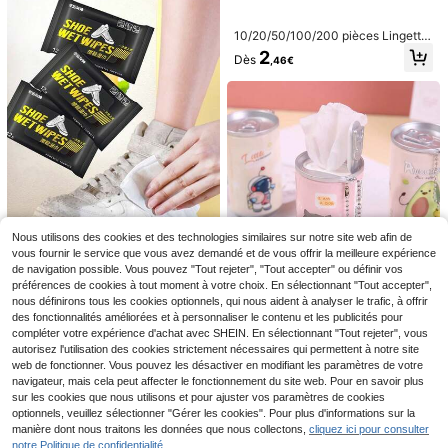
n jetable hebdomadaire, rouleau de
serviette en microfibre réutilisable
10/20/50/100/200 pièces Lingette
s de nettoyage de lunettes jetables
2
Dès
,46€
- Lingettes de nettoyage de lentille
s humides emballées individuellem
ent, convenant pour les lunettes de
mode, les écrans, l'électronique et l
es objectifs d'appareil photo - Facil
es à transporter, nettoyage de lunet
tes, nettoyage d'écran, protecteur
d'écran
SHEIN 50/100 pièces Mouchoirs jet
ables, serviettes faciales épaisses e
(1000+)
1 pièce / 2 pièces / 3 pièces / 4 pièc
t douces pour le lavage et le sécha
es / 5 pièces / 6 pièces / 100 pièces
Nous utilisons des cookies et des technologies similaires sur notre site web afin de
3
5
Dès
ge du visage, pour le nettoyage, les
Dès
,75€
,38€
Lingettes de nettoyage facial jetabl
vous fournir le service que vous avez demandé et de vous offrir la meilleure expérience
soins de la peau et le démaquillage,
es, serviettes sèches douces, linget
de navigation possible. Vous pouvez "Tout rejeter", "Tout accepter" ou définir vos
les voyages, le bureau, les fournitur
tes multifonctionnelles pour le dém
préférences de cookies à tout moment à votre choix. En sélectionnant "Tout accepter",
es scolaires
12/24/48/80 pièces Lingettes de n
aquillage, serviettes de visage jetab
nous définirons tous les cookies optionnels, qui nous aident à analyser le trafic, à offrir
ettoyage de chaussures blanches j
les épaissies, mouchoirs de démaqu
2
30 pièces/Boîte & 90 pièces/3 Boît
Dès
,95€
etables Lingettes de nettoyage port
des fonctionnalités améliorées et à personnaliser le contenu et les publicités pour
illage doux, lingettes de nettoyage
es Lingettes humides de dessin ani
3
Dès
ables convenant aux chaussures d
,55€
à sec, lingettes de nettoyage facial
compléter votre expérience d'achat avec SHEIN. En sélectionnant "Tout rejeter", vous
mé, style aléatoire - Mini lingettes
e sport, chaussures d'entraînement
jetables, serviettes en coton doux à
humides portables - Soin & Nettoya
autorisez l'utilisation des cookies strictement nécessaires qui permettent à notre site
et chaussures
extraire, mouchoirs de nettoyage fa
ge, mignonnes mini lingettes de vo
web de fonctionner. Vous pouvez les désactiver en modifiant les paramètres de votre
cial en coton pur épaissis pour salo
yage, essentiels de voyage, essenti
navigateur, mais cela peut affecter le fonctionnement du site web. Pour en savoir plus
n de beauté (motif d'emballage aléa
els de plage et de camping d'été, fo
sur les cookies que nous utilisons et pour ajuster vos paramètres de cookies
toire, aucun style spécifique accept
urnitures de nettoyage pour la rentr
optionnels, veuillez sélectionner "Gérer les cookies". Pour plus d'informations sur la
é)
ée scolaire et le dortoir
manière dont nous traitons les données que nous collectons,
cliquez ici pour consulter
notre Politique de confidentialité.