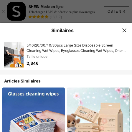
SHEIN-Mode en ligne
×
OBTENIR
Téléchargez l'APP & bénéficiez plus d'avantages !
(18,717)
Similaires
5/10/20/30/40/80pcs Large Size Disposable Screen
Cleaning Wet Wipes, Eyeglasses Cleaning Wet Wipes, One-
Time Lens Cleaning Cloth, Soft Material No Fiber Residue,
Taille unique
Suitable For Glasses, Smartphones, Computer Screens, TV
2,34€
Screens, Cameras, Makeup Mirrors, Rearview Mirrors And
Other Glass Surfaces, Individually Packaged Portable,
Essential For Home, Office, School, Travel
Articles Similaires