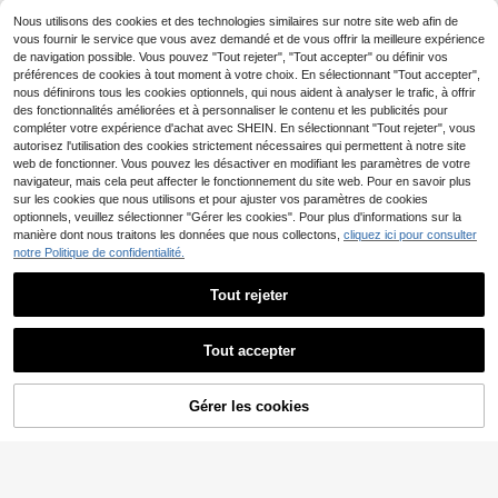
#5 BEST-SELLERS
de Cristal naturel Bracelets pour femmes
en cristal de zirconium carré, style
3
Nous utilisons des cookies et des technologies similaires sur notre site web afin de
Dès
,59€
minimaliste français, bracelet à perl
vous fournir le service que vous avez demandé et de vous offrir la meilleure expérience
es extensible réglable, cadeau pour
de navigation possible. Vous pouvez "Tout rejeter", "Tout accepter" ou définir vos
femmes, petite amie, mère, fête des
préférences de cookies à tout moment à votre choix. En sélectionnant "Tout accepter",
mères, anniversaire, mariage, port q
uotidien
nous définirons tous les cookies optionnels, qui nous aident à analyser le trafic, à offrir
des fonctionnalités améliorées et à personnaliser le contenu et les publicités pour
compléter votre expérience d'achat avec SHEIN. En sélectionnant "Tout rejeter", vous
autorisez l'utilisation des cookies strictement nécessaires qui permettent à notre site
web de fonctionner. Vous pouvez les désactiver en modifiant les paramètres de votre
navigateur, mais cela peut affecter le fonctionnement du site web. Pour en savoir plus
sur les cookies que nous utilisons et pour ajuster vos paramètres de cookies
optionnels, veuillez sélectionner "Gérer les cookies". Pour plus d'informations sur la
manière dont nous traitons les données que nous collectons,
cliquez ici pour consulter
notre Politique de confidentialité.
Économiser 0,03€
1 pièce Bracelet élastique à strass n
Tout rejeter
oir, à la mode et élégant, adapté aux
(1000+)
femmes en toute occasion
3
,87€
3,90€
Tout accepter
8
7 pièces/set Bracelets créatifs en p
Gérer les cookies
AJOUTER AU PANIER
4
erles de riz en
,63€