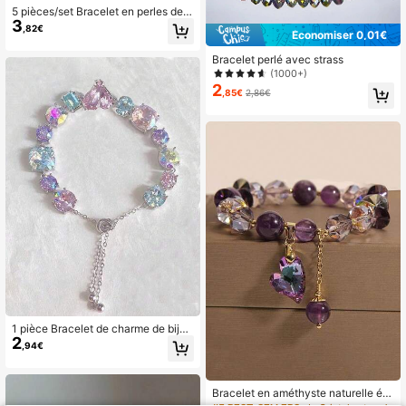
5 pièces/set Bracelet en perles de v
3
erre de style bohème, convient pour
,82€
Économiser 0,01€
un port quotidien
Bracelet perlé avec strass
(1000+)
2
,85€
2,86€
1 pièce Bracelet de charme de bijou
2
x pour adolescents, bracelet de mo
,94€
de artistique de fée de niche
Bracelet en améthyste naturelle éti
ncelante élégante, pendentif cœur