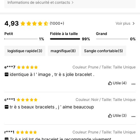
Informations de sécurité et contacts
4,93
(1000+)
Voir plus
Petit
Fidèle à la taille
Grand
1%
99%
0%
logistique rapide
(3)
magnifique
(8)
Sangle confortable
(5)
e***7
Couleur: Prune / Taille: Taille Unique
identique
à
l
'
image
,
tr
è
s
jolie
bracelet
.
Utile
(4)
c***1
Couleur: Noir / Taille: Taille Unique
tr
è
s
beaux
bracelets
,
j
'
aime
beaucoup
Utile
(3)
r***1
Couleur: Prune / Taille: Taille Unique
Tr
è
s
joli
lot
de
bracelet
je
recommande
vivement