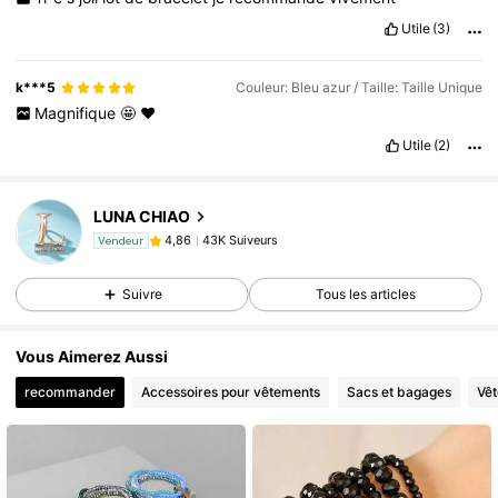
Utile
(3)
k***5
Couleur: Bleu azur / Taille: Taille Unique
Magnifique
🤩
❤️
Utile
(2)
43K Suiveurs
4,86
LUNA CHIAO
43K Suiveurs
4,86
Vendeur
43K Suiveurs
4,86
Suivre
Tous les articles
43K Suiveurs
4,86
43K Suiveurs
4,86
Vous Aimerez Aussi
43K Suiveurs
4,86
recommander
Accessoires pour vêtements
Sacs et bagages
Vê
43K Suiveurs
4,86
43K Suiveurs
4,86