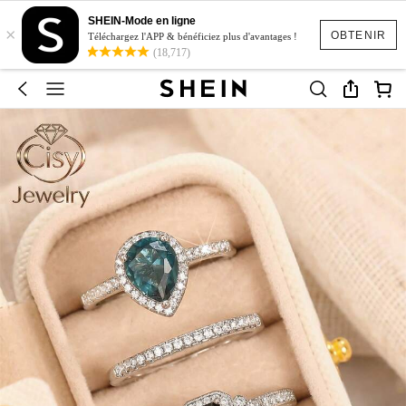
SHEIN-Mode en ligne
×
OBTENIR
Téléchargez l'APP & bénéficiez plus d'avantages !
(18,717)