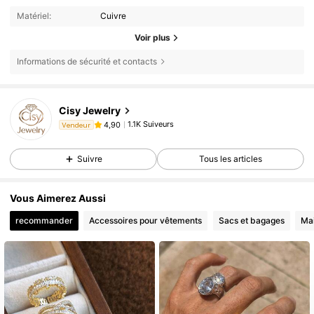
Matériel:
Cuivre
Voir plus
Informations de sécurité et contacts
Cisy Jewelry
1.1K Suiveurs
4,90
Vendeur
Suivre
Tous les articles
Vous Aimerez Aussi
recommander
Accessoires pour vêtements
Sacs et bagages
Ma