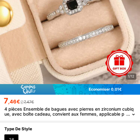
1/12
Économiser 0,01€
7
,46€
7,47€
4 pièces Ensemble de bagues avec pierres en zirconium cubiq
ue, avec boîte cadeau, convient aux femmes, applicable p
our mariage, fiançailles, anniversaire, Saint-Valentin et plus
Type De Style
1#