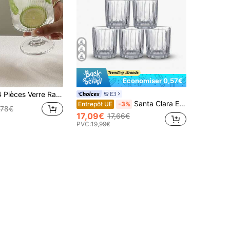
Économiser 0,57€
tical Haut Pour Jus, Crème Glacée, Yaourt, Dessert Et Boisson
E3
Santa Clara Ensemble de verrerie
Entrepôt UE
-3%
,78€
17,09€
17,66€
PVC:
19,99€