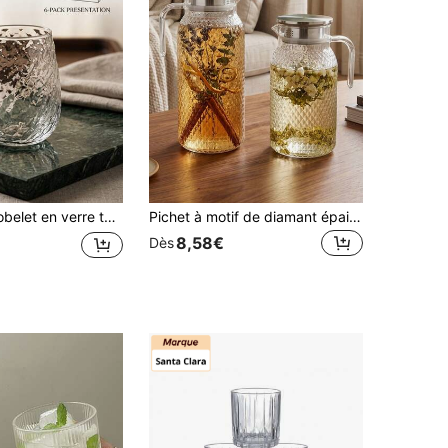
exturé, grande contenance, gobelet original pour la maison, gobelet à jus transparent ondulé, plusieurs modèles disponibles, 490/580/600 ml
Pichet à motif de diamant épais, couvercles scellés en bambou & métal en option, poignée ergonomique, bec anti-fuite, pichet à boisson multifonction pour infusion à froid, thé floral, eau infusée, réfrigérateur pour la maison, les fêtes, les pique-niques & le camping
8,58€
Dès