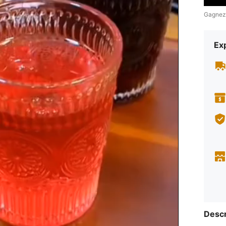
Gagnez
Exp
Descr