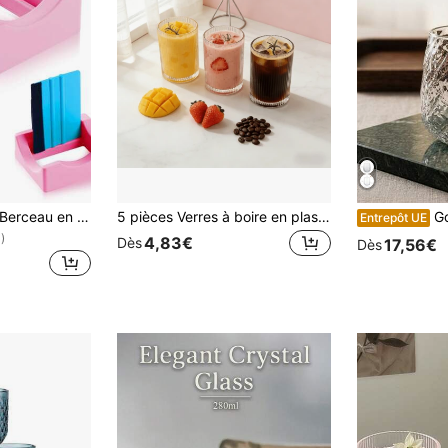
1 pièce 2 couleurs Berceau en silicone pour gobelets avec fente intégrée, support de gobelet pour l'application de décalcomanies vinyle sur les gobelets, petit support de gobelet avec raclette à bord en feutre pour les tasses et bouteilles
5 pièces Verres à boire en plastique transparent style origami nervuré, 9 oz, verrerie décorative d'art, élégant vintage, parfait pour bar, pâtisserie, glacier, pendaison de crémaillère, mariage, anniversaire, événement de fête, cocktail, whisky, soda, jus, café noir, latte, thé, bière, yaourt et plus
Gobelet en verre t
Entrepôt UE
)
4,83€
Dès
17,56€
Dès