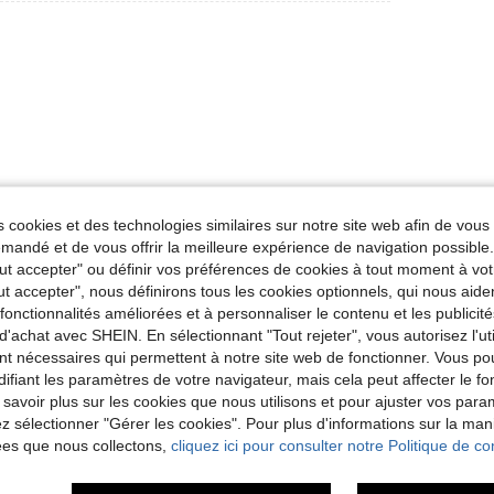
Utile (0)
 cookies et des technologies similaires sur notre site web afin de vous 
andé et de vous offrir la meilleure expérience de navigation possibl
'avis
Tout accepter" ou définir vos préférences de cookies à tout moment à vot
ut accepter", nous définirons tous les cookies optionnels, qui nous aide
es fonctionnalités améliorées et à personnaliser le contenu et les publici
d'achat avec SHEIN. En sélectionnant "Tout rejeter", vous autorisez l'uti
nt nécessaires qui permettent à notre site web de fonctionner. Vous po
ifiant les paramètres de votre navigateur, mais cela peut affecter le 
 savoir plus sur les cookies que nous utilisons et pour ajuster vos par
lez sélectionner "Gérer les cookies". Pour plus d'informations sur la ma
ées que nous collectons,
cliquez ici pour consulter notre Politique de con