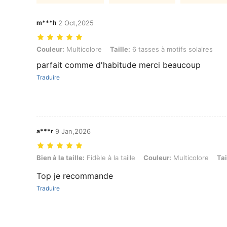
m***h
2 Oct,2025
Couleur: Multicolore, Taille: 6 tasses à motifs solaires
Couleur:
Multicolore
Taille:
6 tasses à motifs solaires
parfait comme d'habitude merci beaucoup
Traduire
a***r
9 Jan,2026
Bien à la taille: Fidèle à la taille, Couleur: Multicolore, Taille: 6 tasse
Bien à la taille:
Fidèle à la taille
Couleur:
Multicolore
Tai
Top je recommande
Traduire