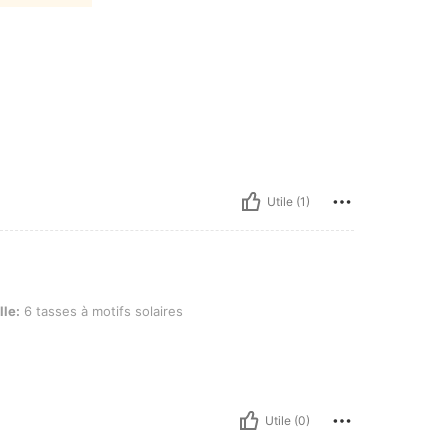
Utile (1)
s à motifs solaires
lle:
6 tasses à motifs solaires
Utile (0)