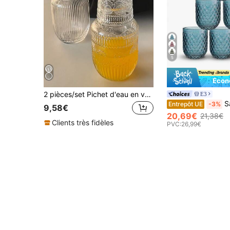
5
Écon
2 pièces/set Pichet d'eau en verre et set de tasses, pot à jus/lait/thé et tasse transparents vintage avec motif tournesol gaufré
E3
Sant
Entrepôt UE
-3%
9,58€
20,69€
21,38€
Clients très fidèles
PVC:
26,99€