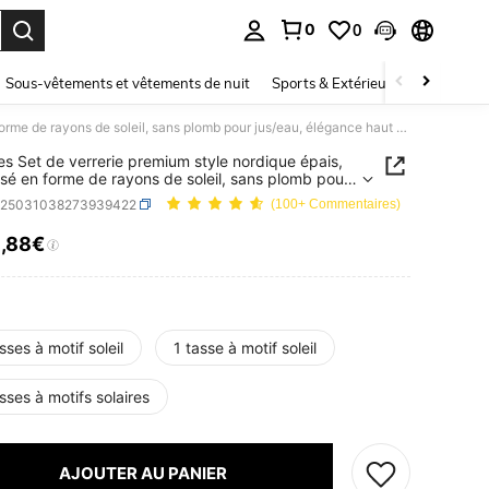
0
0
ouver. Press Enter to select.
Sous-vêtements et vêtements de nuit
Sports & Extérieur
Enfants
4 pièces Set de verrerie premium style nordique épais, embossé en forme de rayons de soleil, sans plomb pour jus/eau, élégance haut de gamme
es Set de verrerie premium style nordique épais,
é en forme de rayons de soleil, sans plomb pour
u, élégance haut de gamme
h25031038273939422
(100+ Commentaires)
5
,88€
ICE AND AVAILABILITY
sses à motif soleil
1 tasse à motif soleil
sses à motifs solaires
AJOUTER AU PANIER