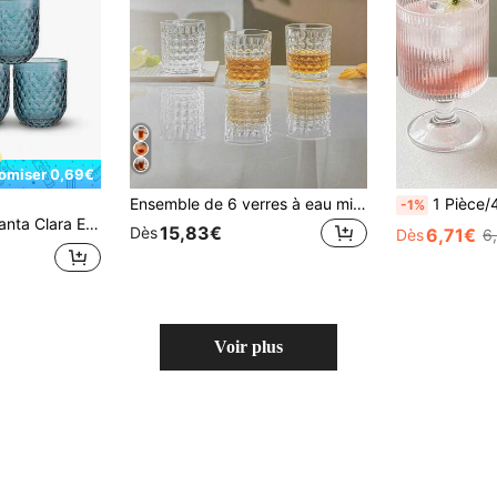
omiser 0,69€
Ensemble de 6 verres à eau minimalistes en verre transparent, adaptés à un usage domestique, tasses à café, verres à jus, verres à whisky, verres à boissons texturés à bords droits, plusieurs tailles disponibles, verres pour table de fête.
1 Pièce/4 Pièces Verre Rayé Ver
-1%
a Clara Ensemble de verrerie
15,83€
Dès
6,71€
Dès
6
Voir plus