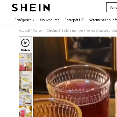
Verre
Use up 
Catégories
Nouveautés
Entrepôt UE
Vêtements pour 
Accueil
Maison
Cuisine & Salle à manger
Verres & tasses
Ver
/
/
/
/
Video