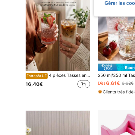
Gérer les coo
Écon
4 pièces Tasses en verre rayées hautes 360ml (sans pailles), tasses à eau vintage, tasses à boisson, tasses à café, tasses à jus, tasses à boisson froide, verre résistant à la chaleur, convient pour la consommation quotidienne, les fêtes, les rassemblements d'amis, pour les amis qui aiment la vie, les meilleurs amis, les bouteilles d'eau scolaires, belles tasses à café, tasses à eau réutilisables, décorations d'Halloween, cerise, festivals saoudiens, cadeaux d'anniversaire,
Entrepôt UE
6,61€
Dès
6,62€
16,40€
Clients très fidè