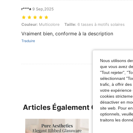
r***a
9 Sep,2025
Couleur: Multicolore, Taille: 6 tasses à motifs solaires
Couleur:
Multicolore
Taille:
6 tasses à motifs solaires
Vraiment bien, conforme à la description
Traduire
Nous utilisons des
que vous avez dem
Voir Plus D
"Tout rejeter", "
sélectionnant "To
trafic, à offrir d
votre expérience 
cookies stricteme
désactiver en mod
Articles Également Consultés
site web. Pour en
optionnels, veuil
traitons les donn