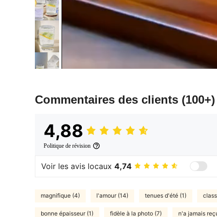
Commentaires des clients
(100+)
4,88
Politique de révision
Voir les avis locaux
4,74
magnifique (4)
l'amour (14)
tenues d'été (1)
class
bonne épaisseur (1)
fidèle à la photo (7)
n'a jamais reçu