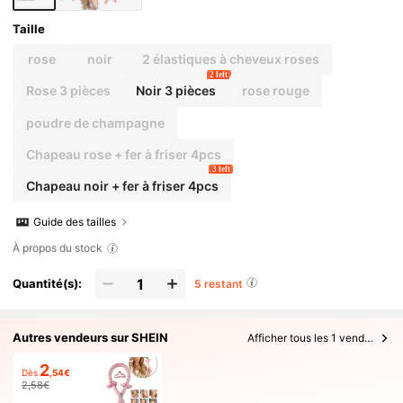
Taille
rose
noir
2 élastiques à cheveux roses
2 left
Rose 3 pièces
Noir 3 pièces
rose rouge
poudre de champagne
Chapeau rose + fer à friser 4pcs
3 left
Chapeau noir + fer à friser 4pcs
Guide des tailles
À propos du stock
Quantité(s):
5 restant
Autres vendeurs sur SHEIN
Afficher tous les 1 vendeurs
2
Dès
,54€
2,58€