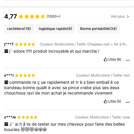
4,77
(1000+)
Voir plus
rachètera
(18)
logistique rapide
(6)
Bonne portabilité
(34)
j***7
Couleur: Multicolore / Taille: Chapeau noir + fer à friser 4pcs
j
'
adore
!!!!!
produit
incroyable
et
qui
marche
!
Utile
(6)
s***i
Couleur: Multicolore / Taille: noir
commande
re
ç
ue
rapidement
et
tr
è
s
bien
emball
é
ce
bandeau
bonne
qualit
é
avec
sa
pince
crabe
plus
ses
deux
chouchous
ravi
de
mon
achat
je
recommande
vivement
Utile
(5)
c***m
Couleur: Multicolore / Taille: rose
J
’
ai
h
â
te
de
tester
sur
mes
cheveux
pour
faire
des
belles
boucles
😻😻😻🤩🤩🤩