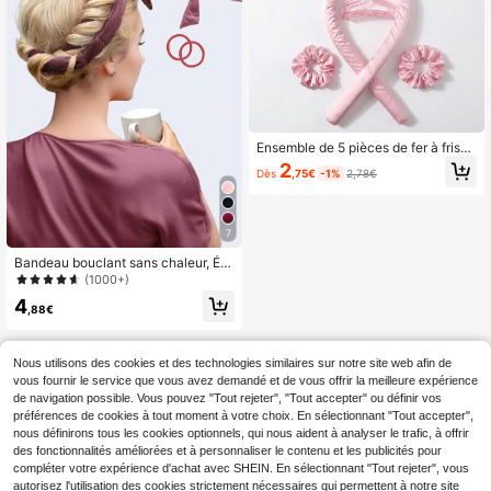
Ensemble de 5 pièces de fer à friser
sans chaleur, comprend : baguette
2
Dès
,75€
-1%
2,78€
à friser sans chaleur, bonnet de nuit
en satin, bandeau pour cheveux sa
ns chaleur, chouchous pour cheveu
x, bonnet de nuit doux, outil de coiff
7
age flexible, convient aux femmes a
ux cheveux longs pour créer des coi
Bandeau bouclant sans chaleur, Éla
ffures ondulées, boucles de nuit
stique bouclant sans chaleur, Band
(1000+)
eau bouclant pour dormir, Outil de c
4
oiffure pour boucles naturelles douc
,88€
es, Fer à friser, Bouclage sans chale
ur, Fer à friser, Produits et accessoir
es capillaires, Convient pour les sal
Nous utilisons des cookies et des technologies similaires sur notre site web afin de
ons, les instituts de beauté, la rentré
vous fournir le service que vous avez demandé et de vous offrir la meilleure expérience
e scolaire, les vacances, Fer à frise
de navigation possible. Vous pouvez "Tout rejeter", "Tout accepter" ou définir vos
r, Fer à friser, Noël
préférences de cookies à tout moment à votre choix. En sélectionnant "Tout accepter",
nous définirons tous les cookies optionnels, qui nous aident à analyser le trafic, à offrir
des fonctionnalités améliorées et à personnaliser le contenu et les publicités pour
compléter votre expérience d'achat avec SHEIN. En sélectionnant "Tout rejeter", vous
autorisez l'utilisation des cookies strictement nécessaires qui permettent à notre site