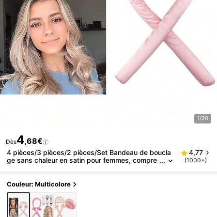
1/20
4
,68€
Dès
4 pièces/3 pièces/2 pièces/Set Bandeau de boucla
4,77
ge sans chaleur en satin pour femmes, compre
(1000+)
nd une tige de bouclage, 2 élastiques à cheveu
x et 1 pince à cheveux, outil de coiffure de bouclage
DIY, rend les cheveux doux et brillants, convient à t
Couleur: Multicolore
outes les couleurs de cheveux