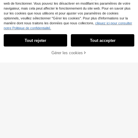
web de fonctionner. Vous pouvez les désactiver en modifiant les paramètres de votre
navigateur, mais cela peut affecter le fonctionnement du site web. Pour en savoir plus
sur les cookies que nous utilisons et pour ajuster vos paramètres de cookies
optionnels, veuillez sélectionner "Gérer les cookies". Pour plus d'informations sur la
manière dont nous traitons les données que nous collectons,
cliquez ici pour consulter
notre Politique de confidentialité.
Tout rejeter
Tout accepter
Gérer les cookies
AJOUTER AU PANIER