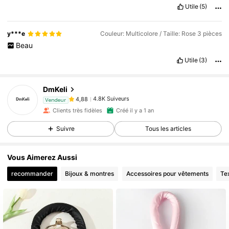
Utile
(5)
y***e
Couleur: Multicolore / Taille: Rose 3 pièces
Beau
4.8K Suiveurs
4,88
Utile
(3)
4.8K Suiveurs
4,88
DmKeli
4.8K Suiveurs
4,88
a***e
est en train de naviguer
Vendeur
4.8K Suiveurs
4,88
Clients très fidèles
Créé il y a 1 an
4.8K Suiveurs
4,88
Suivre
Tous les articles
4.8K Suiveurs
4,88
Vous Aimerez Aussi
4.8K Suiveurs
4,88
recommander
Bijoux & montres
Accessoires pour vêtements
Tex
4.8K Suiveurs
4,88