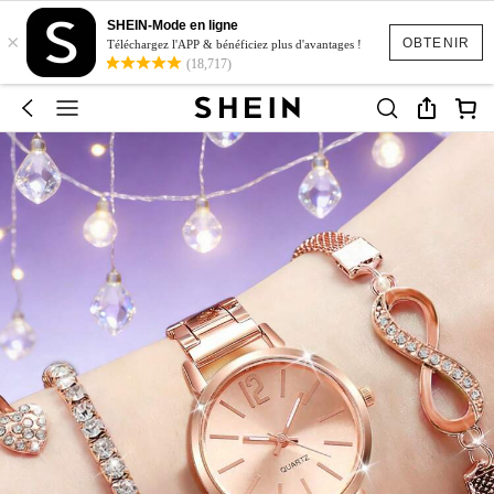
SHEIN-Mode en ligne
×
OBTENIR
Téléchargez l'APP & bénéficiez plus d'avantages !
(18,717)