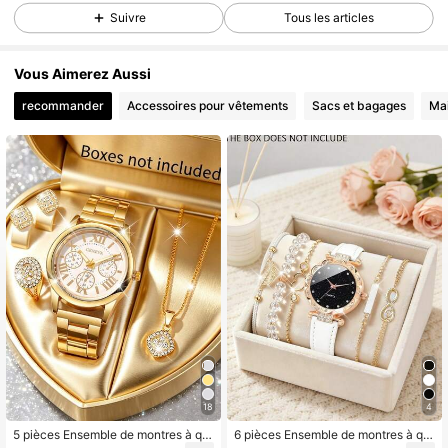
Suivre
Tous les articles
3K Suiveurs
4,57
Vous Aimerez Aussi
recommander
Accessoires pour vêtements
Sacs et bagages
Ma
18
4
5 pièces Ensemble de montres à qu
6 pièces Ensemble de montres à qu