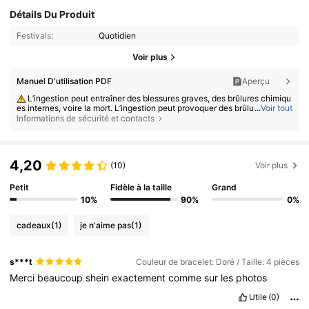
Détails Du Produit
Festivals:
Quotidien
Voir plus
Manuel D'utilisation PDF
Aperçu
L’ingestion peut entraîner des blessures graves, des brûlures chimiqu
es internes, voire la mort. L’ingestion peut provoquer des brûlures grave
...
Voir tout
s en seulement 2 heures. Si une pile a été avalée ou insérée dans une p
Informations de sécurité et contacts
artie quelconque du corps, consultez immédiatement un médecin. Gard
ez les piles neuves et usagées hors de portée des enfants. Assurez-vou
s que le compartiment à piles est toujours bien fermé.
4,20
(10)
Voir plus
Petit
Fidèle à la taille
Grand
10%
90%
0%
cadeaux
(1)
je n'aime pas
(1)
s***t
Couleur de bracelet: Doré / Taille: 4 pièces
Merci
beaucoup
shein
exactement
comme
sur
les
photos
Utile
(0)