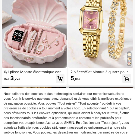
cluse
mis ou cadeau de vacances
6/1 pièce Montre électronique carré
2 pièces/Set Montre à quartz pour f
e à affichage numérique simple, élé
emmes Élégante Luxe Minimaliste
3
5
Dès
,72€
,10€
gante et mignonne avec motif cœur
Cadran carré Rose Marqueur de str
décoratif, ensemble de bijoux papill
ass romain Montre-bracelet pour fe
on assorti comprenant collier, brace
mmes Ensemble de bijoux Montre c
let, boucles d'oreilles et bague. Parf
onvient pour la décoration quotidie
Nous utilisons des cookies et des technologies similaires sur notre site web afin de
ait pour les filles à porter lors de fêt
nne Fête de vacances Saint-Valenti
vous fournir le service que vous avez demandé et de vous offrir la meilleure expérience
es, festivals, rassemblements et aut
n Mariage Noël et autres occasions
de navigation possible. Vous pouvez "Tout rejeter", "Tout accepter" ou définir vos
res occasions. Également le meilleu
Montre pour femmes Montre dorée
préférences de cookies à tout moment à votre choix. En sélectionnant "Tout accepter",
r choix de cadeau pour les mères et
Montre mode pour femmes Montre
nous définirons tous les cookies optionnels, qui nous aident à analyser le trafic, à offrir
les amis à la Fête des Mères, la rent
Cadeau pour femmes Cadeau pour
des fonctionnalités améliorées et à personnaliser le contenu et les publicités pour
rée scolaire, Pâques et plus encore.
amis Cadeau pour petite amie
compléter votre expérience d'achat avec SHEIN. En sélectionnant "Tout rejeter", vous
autorisez l'utilisation des cookies strictement nécessaires qui permettent à notre site
web de fonctionner. Vous pouvez les désactiver en modifiant les paramètres de votre