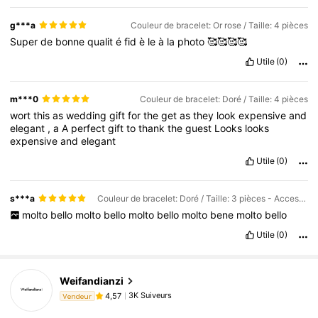
g***a
Couleur de bracelet: Or rose / Taille: 4 pièces
Super
de
bonne
qualit
é
fid
è
le
à
la
photo
🥰🥰🥰🥰
Utile
(0)
m***0
Couleur de bracelet: Doré / Taille: 4 pièces
wort
this
as
wedding
gift
for
the
get
as
they
look
expensive
and
elegant
,
a
A
perfect
gift
to
thank
the
guest
Looks
looks
expensive
and
elegant
Utile
(0)
s***a
Couleur de bracelet: Doré / Taille: 3 pièces - Accessoires
molto
bello
molto
bello
molto
bello
molto
bene
molto
bello
Utile
(0)
3K Suiveurs
4,57
Weifandianzi
3K Suiveurs
4,57
Vendeur
f***0
est en train de naviguer
3K Suiveurs
4,57