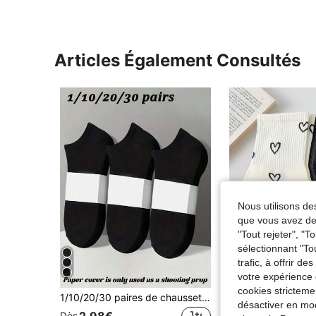
Articles Également Consultés
Nous utilisons des
que vous avez dem
"Tout rejeter", "
sélectionnant "To
trafic, à offrir d
4
votre expérience 
cookies stricteme
1/10/20/30 paires de chaussettes noires unisexes, chaussettes invisibles, chaussettes de sport, chaussettes minimalistes tout-aller respirantes, douces et confortables, polyvalentes, style de couple, convenant pour le port quotidien ou décontracté en extérieur
désactiver en mod
Dès