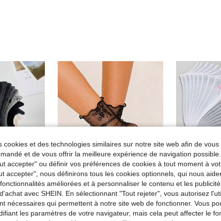
 cookies et des technologies similaires sur notre site web afin de vous 
andé et de vous offrir la meilleure expérience de navigation possibl
Tout accepter" ou définir vos préférences de cookies à tout moment à vot
ut accepter", nous définirons tous les cookies optionnels, qui nous aide
es fonctionnalités améliorées et à personnaliser le contenu et les publici
d'achat avec SHEIN. En sélectionnant "Tout rejeter", vous autorisez l'uti
nt nécessaires qui permettent à notre site web de fonctionner. Vous po
5 paires de chaussettes courtes mignonnes en forme de cœur pour femmes, chaussettes mi-mollet blanches et noires décontractées et confortables, style scolaire pour étudiantes, couleurs aléatoires, convient pour le printemps, l'été, l'automne, l'hiver, l'usage quotidien
1/2/3 paires de chaussettes mi-mollet pour femmes à motif de vigne florale française noir & blanc, douces et confortables, style minimaliste mode, adaptées pour le quotidien, les fêtes, les affaires et les voyages
Entrepôt UE
ifiant les paramètres de votre navigateur, mais cela peut affecter le 
#5 BEST-SELL
de Fantaisie Chaussettes pour femmes
#5 BEST-SELLERS