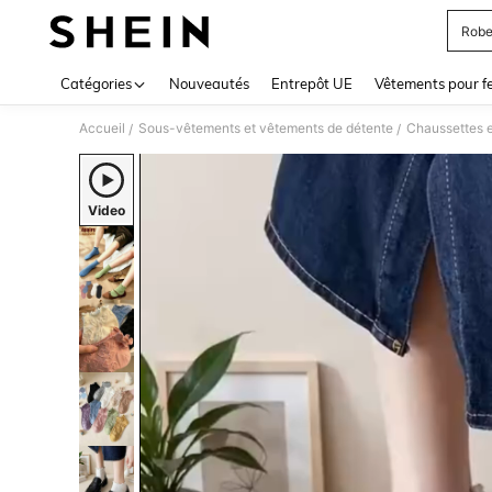
Robe
Use up 
Catégories
Nouveautés
Entrepôt UE
Vêtements pour 
Accueil
Sous-vêtements et vêtements de détente
Chaussettes 
/
/
Video