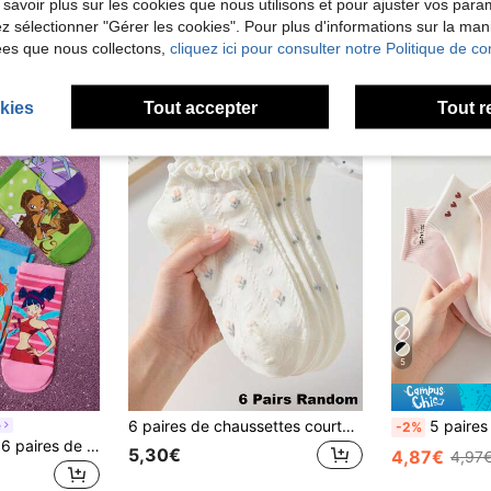
 savoir plus sur les cookies que nous utilisons et pour ajuster vos par
4,14€
Dès
4
3,30€
Dès
lez sélectionner "Gérer les cookies". Pour plus d'informations sur la ma
ées que nous collectons,
cliquez ici pour consulter notre Politique de con
kies
Tout accepter
Tout r
5
6 paires de chaussettes courtes pour femmes avec motifs élégants de fleurs, cœurs et pois, bord à volants et tricot torsadé, luxueuses, élégantes et romantiques, antidérapantes, confortables et respirantes, convenant pour le sport et le décontracté
5 paires de chaussettes invisibles basses et respirantes pour femmes avec mot
e
-2%
The Winx X SHEIN 6 paires de chaussettes montantes femmes avec personnages de dessins animés, chaussettes souples et respirantes avec talon renforcé, convenant à toutes les saisons
5,30€
4,87€
4,97