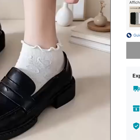
Affich
Gui
Désolés,
Exp