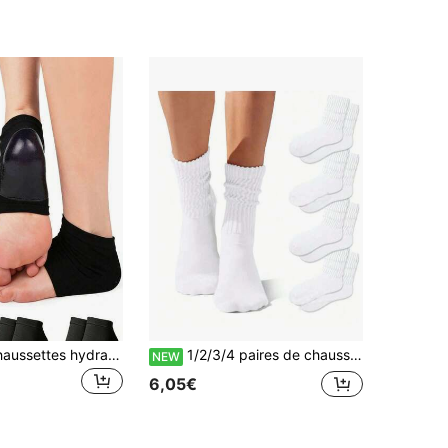
3 paires de chaussettes hydratantes en silicone unisexes, convenant pour les talons fissurés
1/2/3/4 paires de chaussettes bateau pour femmes, chaussettes de sport épaissies multi-paires, chaussettes vintage amples, chaussettes côtelées mi-mollet
NEW
6,05€