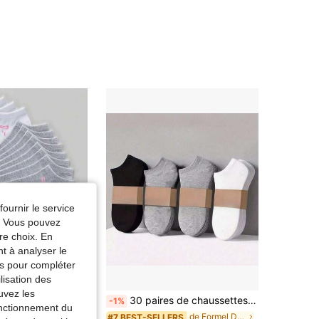
fournir le service
e. Vous pouvez
re choix. En
nt à analyser le
tés pour compléter
lisation des
Économiser 0,04€
uvez les
5/10/20 paires de chaussettes unisexes pour la cheville, chaussettes invisibles, noir/blanc/gris, respirantes, convenant aux femmes et aux hommes, adaptées aux sports, aux tenues décontractées, aux affaires et autres usages quotidiens, pouvant être portées toute l'année, combinaisons de couleurs aléatoires
30 paires de chaussettes courtes unisexes de couleur unie, chaussettes de cheville basses, souples et légères, convenant aux hommes et aux femmes, chaussettes pour femmes, chaussettes invisibles, chaussettes courtes, chaussettes blanches, chaussettes grises, chaussettes noires, chaussettes mignonnes, chaussettes pour filles, convenant à l'automne, l'hiver, le printemps, l'été, design en maille respirant, design de trous de ventilation de style rail, évacuation de l'humidité 1/3/5/6/9/10/15/20 paires
-1%
fonctionnement du
de Plantes Chaussettes pour femmes
ERS
de Formel Décontracté Chaussettes pour femmes
#7 BEST-SELLERS