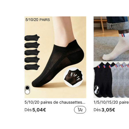
5/10/20 paires de chaussettes de cheville invisibles en maille respirante, chaussettes courtes unisexes de couleur unie ultra-fines pour l'été, chaussettes de compression confortables antidérapantes sans glissement du talon, chaussettes de sport et de fitness en soie de glace de couleur unie, chaussettes de climatisation unisexes, avec un design de bande élastique antidérapante douce, parfaites pour le port quotidien et les activités de plein air
5,04€
3,05€
Dès
Dès