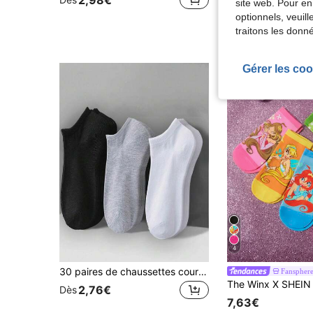
2,98€
5,67€
site web. Pour en
optionnels, veuil
traitons les donn
Gérer les coo
4
30 paires de chaussettes courtes de couleur unie pour femmes, chaussettes courtes invisibles, chaussettes courtes blanches, chaussettes courtes grises, chaussettes courtes noires, chaussettes courtes pour femmes, chaussettes courtes mignonnes, chaussettes courtes automne/hiver, chaussettes courtes printemps/été, design respirant, évacuation de l'humidité, doux et confortable, convient pour diverses fêtes, sports, tenue décontractée. (1/3/5/6/10/15/30 paires)
Fanspher
2,76€
Dès
7,63€