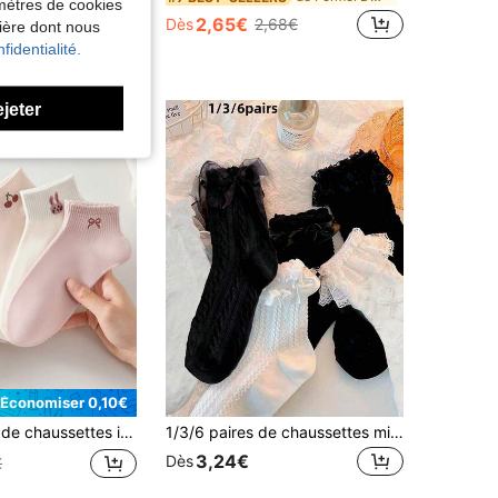
amètres de cookies
,18€
2,65€
Dès
2,68€
nière dont nous
fidentialité.
ejeter
Économiser 0,10€
ifs mignons de cerises, nœuds, lapins et cœurs. Couleurs blanc et rose, convient pour un port décontracté quotidien, idéal pour le printemps et l'été.
1/3/6 paires de chaussettes mi-mollet style Lolita avec dentelle torsadée, chaussettes pour femmes esthétiques et délicates comme des fées, respirantes, douces pour la peau, polyvalentes pour un style quotidien de fille
3,24€
Dès
€