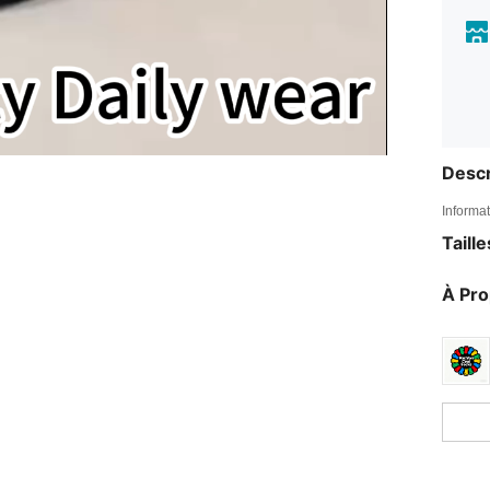
Descr
Informat
Taill
À Pr