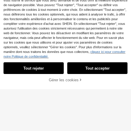
vous fournir le service que vous avez demandé et de vous offrir la meilleure expérience
de navigation possible. Vous pouvez "Tout rejeter", "Tout accepter" ou définir vos
préférences de cookies à tout moment à votre choix. En sélectionnant "Tout accepter",
nous définirons tous les cookies optionnels, qui nous aident à analyser le trafic, à offrir
des fonctionnalités améliorées et à personnaliser le contenu et les publicités pour
compléter votre expérience d'achat avec SHEIN. En sélectionnant "Tout rejeter", vous
autorisez l'utilisation des cookies strictement nécessaires qui permettent à notre site
web de fonctionner. Vous pouvez les désactiver en modifiant les paramètres de votre
navigateur, mais cela peut affecter le fonctionnement du site web. Pour en savoir plus
sur les cookies que nous utilisons et pour ajuster vos paramètres de cookies
optionnels, veuillez sélectionner "Gérer les cookies". Pour plus d'informations sur la
manière dont nous traitons les données que nous collectons,
cliquez ici pour consulter
Chaises de salle à mang
2 chaises modernes à pi
Entrepôt UE
Entrepôt UE
notre Politique de confidentialité.
er
eds inclinés et réglables, revêtues d
168
207
,29€
,32€
e velours côtelé, idéales pour le sal
Tout rejeter
on, un espace de bureau ouvert ou
Tout accepter
une salle à manger (beige).
Gérer les cookies
CRAQUEZ DES MAINTENANT
AJOUTER AU PANIER
Économiser 67,35€