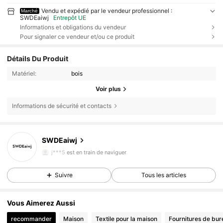
Vendu et expédié par le vendeur professionnel :
Marché
SWDEaiwj
Entrepôt UE
Informations et obligations du vendeur
Pour signaler ce vendeur et/ou ce produit
Détails Du Produit
Matériel:
bois
Voir plus
Informations de sécurité et contacts
SWDEaiwj
126 Suiveurs
4,33
j***5
est en train de naviguer
126 Suiveurs
4,33
Suivre
Tous les articles
Vous Aimerez Aussi
recommander
Maison
Textile pour la maison
Fournitures de bur