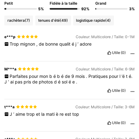
Petit
Fidèle à la taille
Grand
5%
92%
3%
rachètera
(7)
tenues d'été
(49)
logistique rapide
(4)
e***p
Couleur: Multicolore / Taille: 0-1M
Trop
mignon
,
de
bonne
qualit
é
j
’
adore
Utile
(0)
M***a
Couleur: Multicolore / Taille: 6-9M
Parfaites
pour
mon
b
é
b
é
de
9
mois
.
Pratiques
pour
l
’é
t
é.
J
’
ai
pas
pris
de
photos
d
é
sol
é
e
.
Utile
(0)
t***a
Couleur: Multicolore / Taille: 3-6M
J
’
aime
trop
et
la
mati
è
re
est
top
Utile
(0)