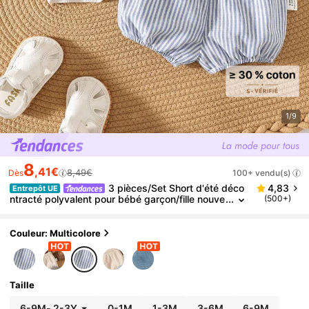
1/9
8
,41€
8,49€
Dès
100+ vendu(s)
3 pièces/Set Short d'été déco
4,83
Entrepôt UE
ntracté polyvalent pour bébé garçon/fille nouve
(500+)
au-né, avec motif rayé et couleur unie, taille éla
stique, legging et sous-vêtements, ensemble 3 piè
ces
Couleur: Multicolore
Taille
6-9M
-
2-3Y
0-1M
1-3M
3-6M
6-9M