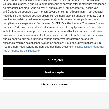
Nous utilisons des cookies et des technologies similaires sur notre site web afin de
11
ts multicouches, style doux et éléga
oratif Et Taille Avec Cordon De Serr
Dès
,49€
vous fournir le service que vous avez demandé et de vous offrir la meilleure expérience
nt pour fête, photographie, cadeau
age
de navigation possible. Vous pouvez "Tout rejeter", "Tout accepter" ou définir vos
préférences de cookies à tout moment à votre choix. En sélectionnant "Tout accepter",
nous définirons tous les cookies optionnels, qui nous aident à analyser le trafic, à offrir
des fonctionnalités améliorées et à personnaliser le contenu et les publicités pour
compléter votre expérience d'achat avec SHEIN. En sélectionnant "Tout rejeter", vous
autorisez l'utilisation des cookies strictement nécessaires qui permettent à notre site
web de fonctionner. Vous pouvez les désactiver en modifiant les paramètres de votre
navigateur, mais cela peut affecter le fonctionnement du site web. Pour en savoir plus
sur les cookies que nous utilisons et pour ajuster vos paramètres de cookies
optionnels, veuillez sélectionner "Gérer les cookies". Pour plus d'informations sur la
manière dont nous traitons les données que nous collectons,
cliquez ici pour consulter
notre Politique de confidentialité.
Tout rejeter
9
Tout accepter
Loomiva
Économiser 3,56€
Loomiva 4 pièces/Set S
Entrepôt UE
hort bulles avec taille élastiquée et
Bebeilu
10
AJOUTER AU
,99€
Gérer les cookies
ourlet à volants, de couleur unie, po
CRAQUEZ DES MAINTENANT
2 pièces Short décontra
Entrepôt UE
PANIER
ur bébé unisexe nouveau-né
cté polyvalent pour bébé fille nouve
3
,43€
-50%
6,99€
au-né, taille élastique blanche simp
le