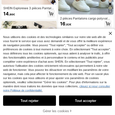
7
SHEIN Explorewe 3 pièces Pantalo
5
n casual en tricot pour jeune garço
14
,86€
n, gris/bleu/noir, pantalon tout-aller,
2 pièces Pantalons cargo polyvalen
polyvalent pour l'extérieur, les sport
ts minimalistes et sportifs pour garç
s, le port quotidien, convient pour
16
,82€
ons avec plusieurs poches
l'automne/l'hiver, Los Angeles, New
York, Californie, USA Casual Casual
Sweats Pantalons de jogging
Nous utilisons des cookies et des technologies similaires sur notre site web afin de
vous fournir le service que vous avez demandé et de vous offrir la meilleure expérience
de navigation possible. Vous pouvez "Tout rejeter", "Tout accepter" ou définir vos
préférences de cookies à tout moment à votre choix. En sélectionnant "Tout accepter",
nous définirons tous les cookies optionnels, qui nous aident à analyser le trafic, à offrir
des fonctionnalités améliorées et à personnaliser le contenu et les publicités pour
compléter votre expérience d'achat avec SHEIN. En sélectionnant "Tout rejeter", vous
autorisez l'utilisation des cookies strictement nécessaires qui permettent à notre site
web de fonctionner. Vous pouvez les désactiver en modifiant les paramètres de votre
navigateur, mais cela peut affecter le fonctionnement du site web. Pour en savoir plus
sur les cookies que nous utilisons et pour ajuster vos paramètres de cookies
optionnels, veuillez sélectionner "Gérer les cookies". Pour plus d'informations sur la
manière dont nous traitons les données que nous collectons,
cliquez ici pour consulter
notre Politique de confidentialité.
Jeune garçon 3 pièces/set Pantalo
Tout rejeter
Tout accepter
4
ns longs simples et décontractés po
13
,79€
ur le printemps/l'automne, motif imp
3 pièces/paquet Pantalons de joggi
rimé ours, style sportif polyvalent, jo
Gérer les cookies
AJOUTER AU PANIER
ng pour garçons, pantalons longs d
#4 BEST-SELLERS
de Vacances Bas pour jeunes garçons
gging avec ourlet côtelé, convient a