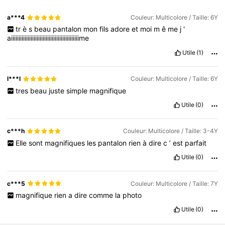
a***4
Couleur: Multicolore / Taille: 6Y
tr
è
s
beau
pantalon
mon
fils
adore
et
moi
m
ê
me
j
'
aiiiiiiiiiiiiiiiiiiiiiiiiiiiiiiiiiiiiiiiiiiiiime
Utile
(1)
l***l
Couleur: Multicolore / Taille: 6Y
tres
beau
juste
simple
magnifique
Utile
(0)
c***h
Couleur: Multicolore / Taille: 3-4Y
Elle
sont
magnifiques
les
pantalon
rien
à
dire
c
’
est
parfait
Utile
(0)
c***5
Couleur: Multicolore / Taille: 7Y
magnifique
rien
a
dire
comme
la
photo
Utile
(0)