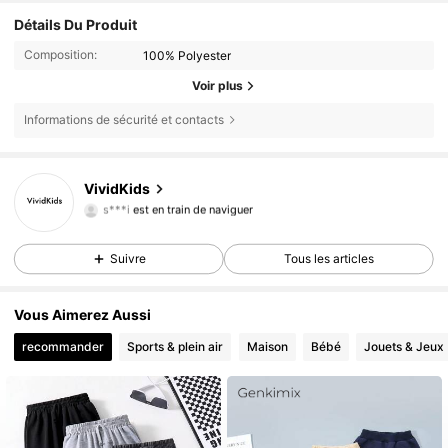
Détails Du Produit
Composition:
100% Polyester
Voir plus
Informations de sécurité et contacts
VividKids
2.5K Suiveurs
4,82
s***i
est en train de naviguer
2.5K Suiveurs
4,82
Suivre
Tous les articles
2.5K Suiveurs
4,82
Vous Aimerez Aussi
recommander
Sports & plein air
Maison
Bébé
Jouets & Jeux