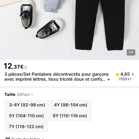
1/4
12
,37€
3 pièces/Set Pantalons décontractés pour garçons
4,65
avec imprimé lettres, tissu tricoté doux et confo
(100+)
rtable, style collège sportif, convient pour les a
ctivités extérieures, l'école, la course, le cyclisme, le
s fêtes, les vacances et le port quotidien, printemp
Taille
Défaut
s/été/automne/hiver
3-4Y
(92-98 cm)
4Y
(98-104 cm)
5Y
(104-110 cm)
6Y
(110-116 cm)
7Y
(116-122 cm)