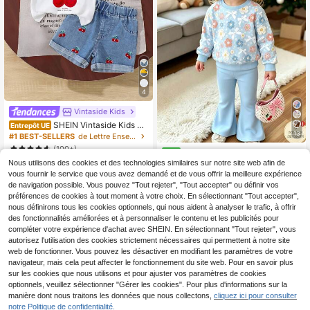
4
Vintaside Kids
SHEIN Vintaside Kids T-
Entrepôt UE
13
shirt fille bébé avec imprimé cerise
#1 BEST-SELLERS
de Lettre Ensembles de t-shirts pour bébé fille
et garniture contrastée, Top mode à
(100+)
Ensemble de sweatshirt impri
NEW
manches courtes, ensemble 2 pièce
mé floral & nœud pour bébé fille, sw
12
Nous utilisons des cookies et des technologies similaires sur notre site web afin de
s avec short à ourlet de couleur con
7
Dès
,49€
Dès
,99€
eatshirt à col rond et manches long
trastée avec motif brodé
vous fournir le service que vous avez demandé et de vous offrir la meilleure expérience
ues & pantalon évasé, tenue 2 pièc
de navigation possible. Vous pouvez "Tout rejeter", "Tout accepter" ou définir vos
es, doux et décontracté pour un por
préférences de cookies à tout moment à votre choix. En sélectionnant "Tout accepter",
t quotidien, convient pour les sortie
nous définirons tous les cookies optionnels, qui nous aident à analyser le trafic, à offrir
s, l'école, l'automne/l'hiver, toutes l
des fonctionnalités améliorées et à personnaliser le contenu et les publicités pour
es saisons
compléter votre expérience d'achat avec SHEIN. En sélectionnant "Tout rejeter", vous
autorisez l'utilisation des cookies strictement nécessaires qui permettent à notre site
web de fonctionner. Vous pouvez les désactiver en modifiant les paramètres de votre
navigateur, mais cela peut affecter le fonctionnement du site web. Pour en savoir plus
sur les cookies que nous utilisons et pour ajuster vos paramètres de cookies
optionnels, veuillez sélectionner "Gérer les cookies". Pour plus d'informations sur la
manière dont nous traitons les données que nous collectons,
cliquez ici pour consulter
notre Politique de confidentialité.