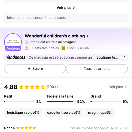
Voir plus
Informations de sécurité et contacts
8.5K Suiveurs
4,89
Wonderful children's clothing
n***4
est en train de naviguer
8.5K Suiveurs
4,89
Clients très fidèles
Créé il y a 1 an
8.5K Suiveurs
4,89
Ce magasin est sélectionné comme un
「Boutique tendance」
8.5K Suiveurs
4,89
Suivre
Tous les articles
8.5K Suiveurs
4,89
8.5K Suiveurs
4,89
4,88
(100+)
Voir plus
8.5K Suiveurs
4,89
Petit
Fidèle à la taille
Grand
3%
92%
5%
8.5K Suiveurs
4,89
8.5K Suiveurs
4,89
logistique rapide
(1)
excellent service
(1)
magnifique
(5)
8.5K Suiveurs
4,89
P***a
Couleur: Rose bonbon / Taille: 2-3Y
8.5K Suiveurs
4,89