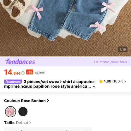
1/10
14
-1%
14,99€
,84€
3 pièces/set sweat-shirt à capuche i
4,88
(
100+
)
mprimé nœud papillon rose style américa
in décontracté pour bébé fille, débardeur
de couleur unie et jean droit à nœud papillon,
automne/hiver
Couleur: Rose Bonbon
Taille
Défaut