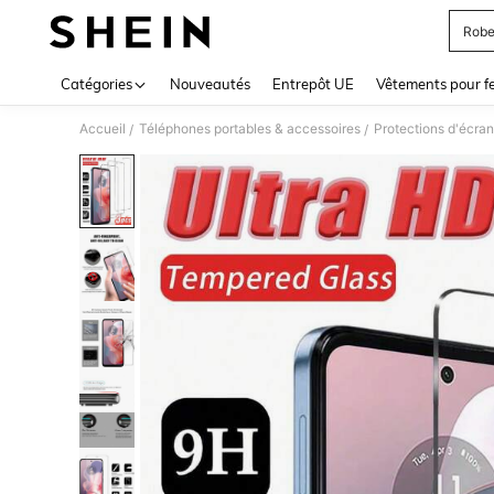
Robe
Use up 
Catégories
Nouveautés
Entrepôt UE
Vêtements pour 
Accueil
Téléphones portables & accessoires
Protections d'écran
/
/