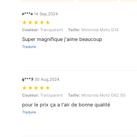
e***a
14 Sep,2024
Couleur: Transparent, Taille: Motorola Moto G14
Couleur:
Transparent
Taille:
Motorola Moto G14
Super magnifique j'aime beaucoup
Traduire
g***3
30 Aug,2024
Couleur: Transparent, Taille: Motorola Moto G62 5G
Couleur:
Transparent
Taille:
Motorola Moto G62 5G
pour le prix ça a l'air de bonne qualité
Traduire