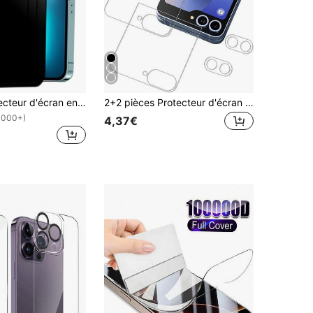
3 pièces Protecteur d'écran en verre trempé pleine protection de la vie privée avec bordure noire, film de protection d'écran anti-espionnage plein écran compatible avec 16/16 Plus/16 Pro/16 Pro Max/15/15Plus/15Pro/15Promax. Cadeau pour l'anniversaire, la famille, les amis. Protecteur d'écran de téléphone, accessoires de téléphone, résistant à l'eau, aux chocs, aux chutes, aux rayures et aux traces de doigts.
2+2 pièces Protecteur d'écran en verre trempé + Protecteur d'objectif de caméra compatible avec Samsung Galaxy Z Flip 7, 2 pièces Protecteur d'écran + 2 pièces Protecteur d'objectif de caméra
1000+)
4,37€