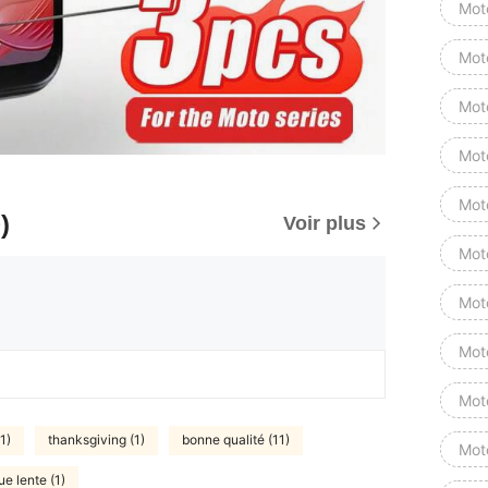
Mot
Mot
Mot
Mot
Mot
)
Voir plus
Mot
Mot
Mot
Mot
(1)
thanksgiving (1)
bonne qualité (11)
Mot
ue lente (1)