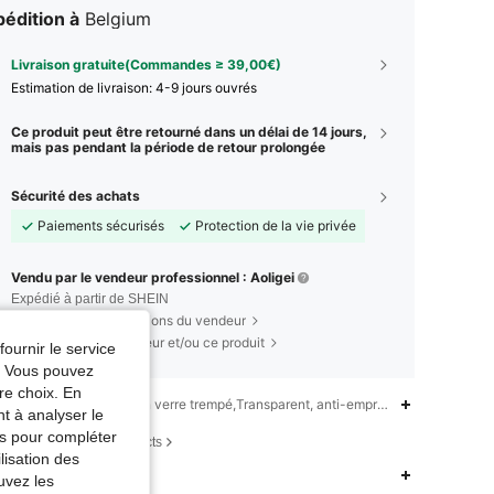
édition à
Belgium
Livraison gratuite(Commandes ≥ 39,00€)
Estimation de livraison:
4-9 jours ouvrés
Ce produit peut être retourné dans un délai de 14 jours,
mais pas pendant la période de retour prolongée
Sécurité des achats
Paiements sécurisés
Protection de la vie privée
Vendu par le vendeur professionnel : Aoligei
Expédié à partir de SHEIN
Informations et obligations du vendeur
Pour signaler ce vendeur et/ou ce produit
fournir le service
e. Vous pouvez
re choix. En
iption
Protection en verre trempé,Transparent, anti-empreintes digitales, An
nt à analyser le
tés pour compléter
ions de sécurité et contacts
4,85
309
5.4K
lisation des
es & Mesures
4,85
309
5.4K
uvez les