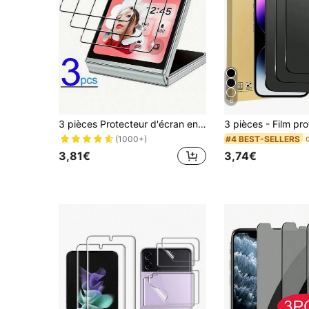
6
3 pièces Protecteur d'écran en verre trempé haute définition et pleine couverture compatible avec Samsung Galaxy Z Flip 6/5, film en verre trempé d'une dureté de 9H
#4 BEST-SELLERS
(1000+)
3,81€
3,74€