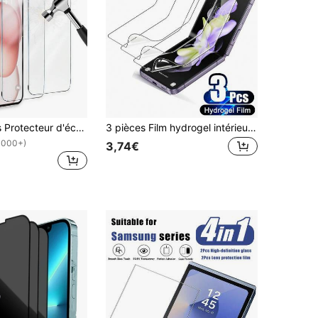
MSRI 2 pièces Protecteur d'écran en verre trempé haute définition, haute dureté, transparent, anti-rayures, anti-chute, étanche, compatible avec iPhone11/12/13/14pro Max/15pro Max/16/16pro/16plus/16pro Max/16e/17/17 Air/17 Pro/17 Pro Max
3 pièces Film hydrogel intérieur compatible avec Samsung Galaxy Z Flip 7 6 5 4 3 Protecteur d'écran TPU Étanche Anti-choc Anti-chute Anti-rayures Anti-empreintes digitales Couverture complète
1000+)
3,74€