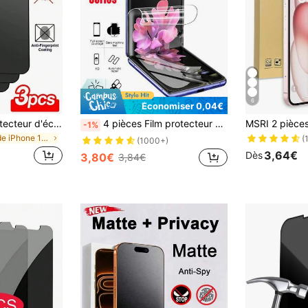
6
Économiser 0,04€
3 pièces - Film protecteur d'écran essentiel pour 16promax, 16, 16pro, 16plus, 14 Pro Max 6.7, 17, 17 Pro, 17 Pro Max, 17 Air et autres modèles, film céramique haute qualité 9H+, doux et confortable, céramique anti-rayures, céramique mate anti-rayures, sensible au toucher, compatible avec les étuis de téléphone, indispensable
4 pièces Film protecteur d'écran en hydrogel HD compatible avec Samsung Galaxy Z Flip8 Flip6 Z Flip5 Flip4 Flip3 Film de protection de téléphone (Pas de verre trempé)
-1%
de iPhone 11 Pro Protections d'écran de téléphone
(
(1000+)
3,64€
Dès
3,80€
3,84€