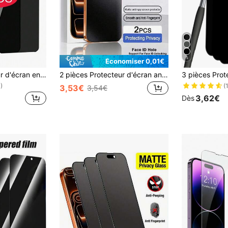
5
Économiser 0,01€
3 pièces Protecteur d'écran en verre trempé anti-espion compatible avec 16/16 Plus/16 Pro/16 Pro Max/15/15Pro/15Plus/15Promax. Cadeau pour anniversaire, famille, amis. Protecteur d'écran de téléphone, accessoires de téléphone, étanche, antichoc, anti-rayures, anti-empreintes digitales, protection intégrale
2 pièces Protecteur d'écran anti-espion mat, couverture complète, toucher lisse, anti-traces de doigts, anti-reflets, installation facile, compatible avec iPhone 17 Pro Max/17 Pro/17 Air/17/16E/16 Pro Max/16 Pro/16 Plus/16/15 Pro Max/14 Pro Max/13 Mini/12/11/XS MAX/XR/8+/7 Plus Série
)
(
3,53€
3,54€
3,62€
Dès