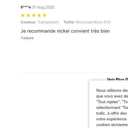
S***a
31 Aug,2025
Couleur: Transparent, Taille: Motorola Moto G10
Couleur:
Transparent
Taille:
Motorola Moto G10
Je recommande nickel convient très bien
Traduire
Voir Plus D
Nous utilisons des
que vous avez dem
"Tout rejeter", "
sélectionnant "To
trafic, à offrir d
votre expérience 
cookies stricteme