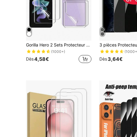
Gorilla Hero 2 Sets Protecteur d'écran arrière + Protecteur d'écran avant, Film souple, Film hydrogel, Déverrouillage par empreinte digitale, Résistant aux rayures, Matériau nano auto-cicatrisant pour les rayures, Compatible avec les écrans pliables , Avec outils de protection d'écran, Convient pour Galaxy Z Fold 8/Z Fold 8 Ultra/Z Flip 8/Z Flip 3/Galaxy Z Flip 4/Z Flip 5/Z Flip 6/Galaxy Z Fold 2/Galaxy Z Fold 3/Galaxy Z Fold 4/Galaxy Z Fold 5/Galaxy Z Fold 6
(1000+)
(1000+
4,58€
3,64€
Dès
Dès