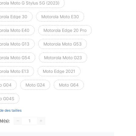
orola Moto G Stylus 5G (2023)
orola Edge 30
Motorola Moto E30
orola Moto E40
Motorola Edge 20 Pro
orola Moto G13
Motorola Moto G53
orola Moto G54
Motorola Moto G23
orola Moto E13
Moto Edge 2021
o G04
Moto G24
Moto G64
o G04S
de des tailles
té(s):