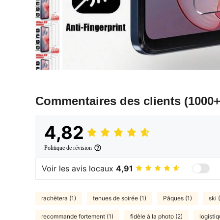
Commentaires des clients
(1000+
4,82
Politique de révision
Voir les avis locaux
4,91
rachètera (1)
tenues de soirée (1)
Pâques (1)
ski 
recommande fortement (1)
fidèle à la photo (2)
logistiq