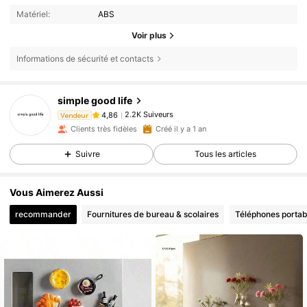
Matériel:
ABS
Voir plus
Informations de sécurité et contacts
2.2K Suiveurs
4,86
simple good life
2.2K Suiveurs
4,86
Vendeur
g***s
est en train de naviguer
Clients très fidèles
Créé il y a 1 an
2.2K Suiveurs
4,86
Suivre
Tous les articles
Vous Aimerez Aussi
recommander
Fournitures de bureau & scolaires
Téléphones portab