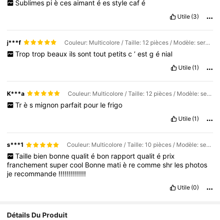
Sublimes
pi
è
ces
aimant
é
es
style
caf
é
Utile
(3)
j***f
Couleur: Multicolore / Taille: 12 pièces / Modèle: service à café
Trop
trop
beaux
ils
sont
tout
petits
c
’
est
g
é
nial
Utile
(1)
K***a
Couleur: Multicolore / Taille: 12 pièces / Modèle: service à café
Tr
è
s
mignon
parfait
pour
le
frigo
Utile
(1)
s***1
Couleur: Multicolore / Taille: 10 pièces / Modèle: service à café
Taille
bien
bonne
qualit
é
bon
rapport
qualit
é
prix
franchement
super
cool
Bonne
mati
è
re
comme
shr
les
photos
je
recommande
!!!!!!!!!!!!!!
Utile
(0)
Détails Du Produit