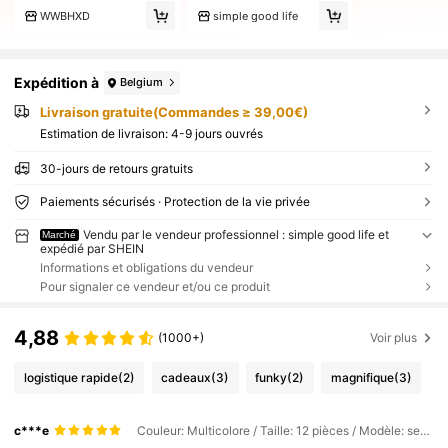
WWBHXD
simple good life
Expédition à
Belgium
Livraison gratuite(Commandes ≥ 39,00€)
Estimation de livraison:
4-9 jours ouvrés
30-jours de retours gratuits
Paiements sécurisés · Protection de la vie privée
Vendu par le vendeur professionnel : simple good life et
Marché
expédié par SHEIN
Informations et obligations du vendeur
Pour signaler ce vendeur et/ou ce produit
4,88
(1000+)
Voir plus
logistique rapide
(2)
cadeaux
(3)
funky
(2)
magnifique
(3)
c***e
Couleur: Multicolore / Taille: 12 pièces / Modèle: service à café