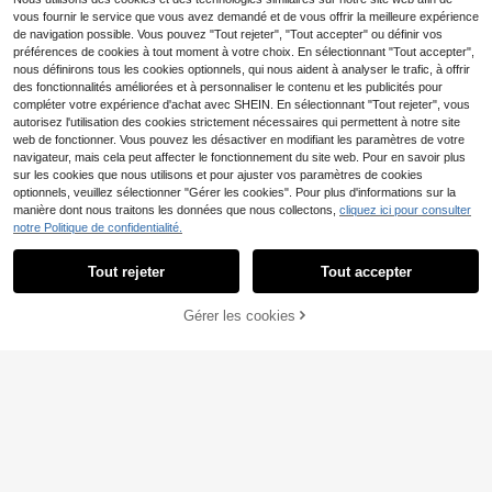
offret cadeau
vous fournir le service que vous avez demandé et de vous offrir la meilleure expérience
de navigation possible. Vous pouvez "Tout rejeter", "Tout accepter" ou définir vos
préférences de cookies à tout moment à votre choix. En sélectionnant "Tout accepter",
nous définirons tous les cookies optionnels, qui nous aident à analyser le trafic, à offrir
des fonctionnalités améliorées et à personnaliser le contenu et les publicités pour
compléter votre expérience d'achat avec SHEIN. En sélectionnant "Tout rejeter", vous
autorisez l'utilisation des cookies strictement nécessaires qui permettent à notre site
web de fonctionner. Vous pouvez les désactiver en modifiant les paramètres de votre
navigateur, mais cela peut affecter le fonctionnement du site web. Pour en savoir plus
sur les cookies que nous utilisons et pour ajuster vos paramètres de cookies
optionnels, veuillez sélectionner "Gérer les cookies". Pour plus d'informations sur la
Économiser 0,03€
manière dont nous traitons les données que nous collectons,
cliquez ici pour consulter
3 pièces/6 pièces/12 pièces Set de
2 pièces/4 pièces/6 pièces/10 pièc
notre Politique de confidentialité.
2
magnets de réfrigérateur en verre cr
es/12 pièces Mini Aimants de Réfrig
(1000+)
Dès
,85€
-1%
2,88€
istal avec des citations inspirantes
érateur Créatifs en Forme de Café,
2
Dès
,48€
Tout rejeter
Tout accepter
aléatoires
Tableau de Message, Aimants Fixe
s, Décoration de Maison, Aimant de
Réfrigérateur Personnalisé pour Cui
Gérer les cookies
AJOUTER AU PANIER
sine, Bureau, Tableau Blanc, Casier,
Armoire et Lave-Vaisselle, Décorati
on de Maison, Cadeaux pour la Fête
des Mères