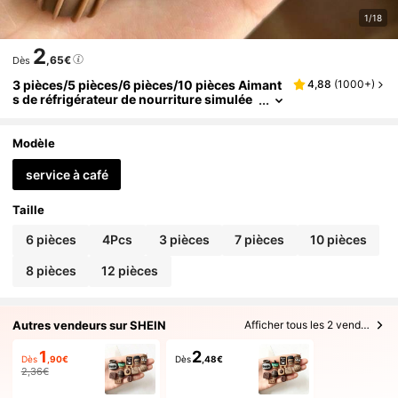
1/18
2
,65€
Dès
3 pièces/5 pièces/6 pièces/10 pièces Aimant
4,88
(
1000+
)
s de réfrigérateur de nourriture simulée
de café au chocolat, Aimants de réfrigér
ateur Kawaii, Autocollants de tableau blanc,
Aimants de réfrigérateur décoratifs, Autocoll
Modèle
ants mignons de cuisine de bureau, Ustensil
es de cuisine, Décor de maison
service à café
Taille
6 pièces
4Pcs
3 pièces
7 pièces
10 pièces
8 pièces
12 pièces
Autres vendeurs sur SHEIN
Afficher tous les 2 vendeurs
1
2
Dès
,90€
Dès
,48€
2,36€