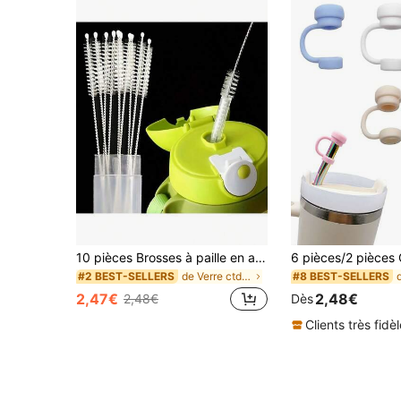
10 pièces Brosses à paille en acier inoxydable avec poils doux - Brosses de nettoyage en plastique réutilisables convenant pour le verre, le silicone, les tubes en métal - Parfait pour les théières, les tasses, les biberons, les tubes à essai, les petites bouteilles - Cuisine,
de Verre ctd Accessoires pour bouteilles d'eau et
#2 BEST-SELLERS
#8 BEST-SELLERS
2,47€
2,48€
2,48€
Dès
Clients très fidè