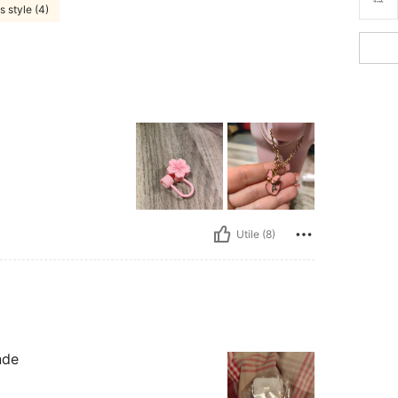
 style (4)
Utile (8)
nde