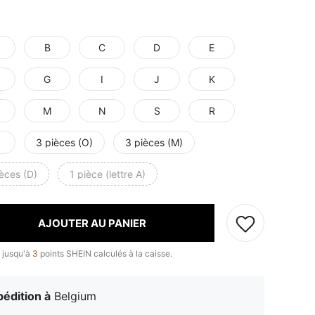
B
C
D
E
G
I
J
K
M
N
S
R
3 pièces (O)
3 pièces (M)
èces (D)
1 pièce (lettre A)
AJOUTER AU PANIER
 jusqu'à
3
points SHEIN calculés à la caisse.
édition à
Belgium