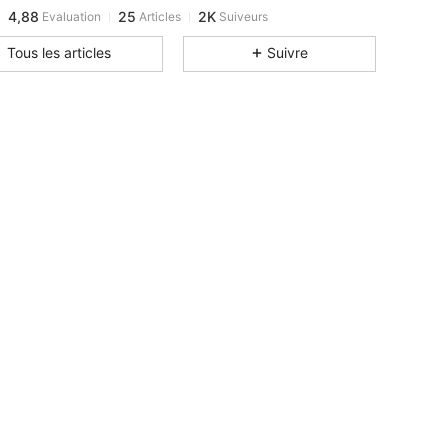
4,88
25
2K
Evaluation
Articles
Suiveurs
C***s
est en train de naviguer
Tous les articles
Suivre