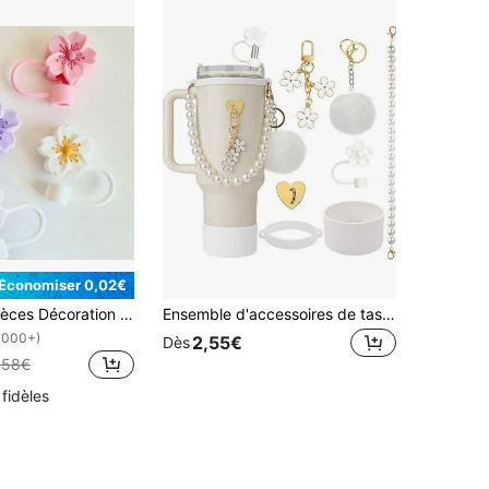
Économiser 0,02€
1/2/3/4/7/8 pièces Décoration florale mignonne, Couvre-paille anti-poussière à motif de fleurs de cerisier, Bouchons de paille en silicone pour bouteille d'eau, Cadeau de fête de fleurs, Couvre-tête de paille réutilisable personnalisé, Convient pour la décoration de la maison et des fêtes
Ensemble d'accessoires de tasse compatible, accessoires de tasse de 40 oz, accessoires de couvercle avec paille et accessoires de tasse isotherme, accessoires de tasse, accessoires de manchon de tasse, cadeau pour la fête des mères, cadeau pour la fête des pères, cadeau pour la fête des mères, convient pour les tasses isothermes, les glacières, les tasses, les tasses à fond plat. Rendez votre tasse plus élégante, un cadeau unique pour les femmes.
1000+)
2,55€
Dès
,58€
 fidèles