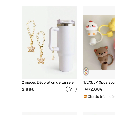
2 pièces Décoration de tasse en forme d'étoile de mer blanche, accessoire d'étiquette d'identification de style océanique pour les anses de tasses de 30 oz/40 oz, décoration (rose, bleu, vert)
2,88€
2,68€
Dès
Clients très fidè