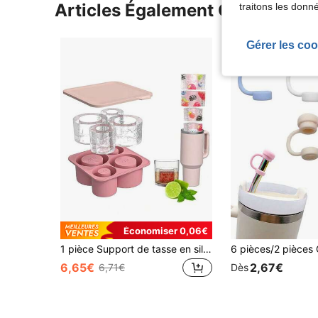
Articles Également Consultés
traitons les donn
Gérer les coo
Économiser 0,06€
1 pièce Support de tasse en silicone, conçu pour les bouteilles d'eau de sport, options de couleurs multiples avec couvercle ; Bac à glaçons en silicone, fait 4 glaçons cylindriques creux, convient aux tasses de 30-40 oz
6,65€
2,67€
6,71€
Dès