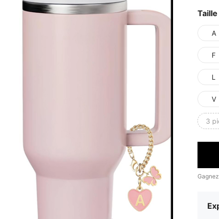
Taille
A
F
L
V
3 pi
Gagnez
Exp