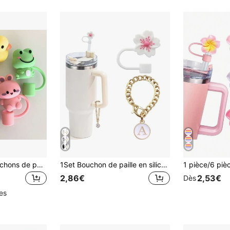
1/2/3/5/10pcs Bouchons de paille en silicone portables et mignons en forme d'animaux, Grenouille, Lapin, Canard, Raton laveur, Poulet Bouchons de paille 10mm 0.4in Accessoires de bouchon de paille réutilisables, Décoration de la Saint-Valentin Cadeau de fête pour enfants
1Set Bouchon de paille en silicone à la mode avec breloques lettres, couvre-paille fleurs mignons pour tasses de 40&30 Oz, bouchon de paille anti-poussière de 0,4 po, embouts de paille réutilisables (1 pièce couvre-paille + 1 pièce lettre)
2,86€
2,53€
Dès
les