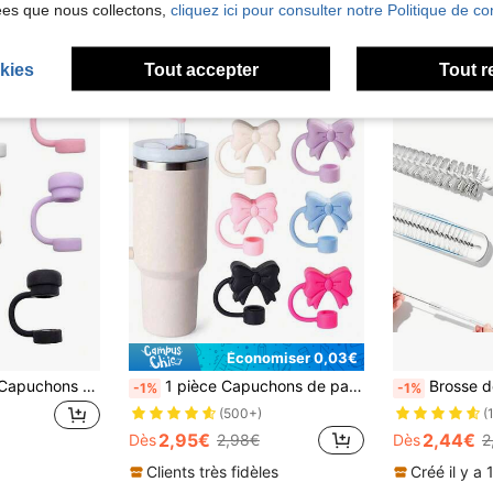
ées que nous collectons,
cliquez ici pour consulter notre Politique de con
kies
Tout accepter
Tout r
Économiser 0,03€
6 pièces/2 pièces Capuchons de paille réutilisables en silicone, compatibles avec les tasses , anti-déversement, anti-fuite, anti-éclaboussures, anti-poussière, convient pour la rentrée scolaire
1 pièce Capuchons de paille mignons en forme de nœud 10mm/0,4in en silicone pour gobelets de 30oz & 40oz - Couvre-pailles réutilisables anti-poussière, accessoires de tasse, décoration de nœud, cadeaux de fête, anniversaires, rentrée scolaire
Brosse de nettoyage pour paille de tasse, nettoyeur de paille réutili
-1%
-1%
(500+)
(
2,95€
2,44€
Dès
2,98€
Dès
2
Clients très fidèles
Créé il y a 