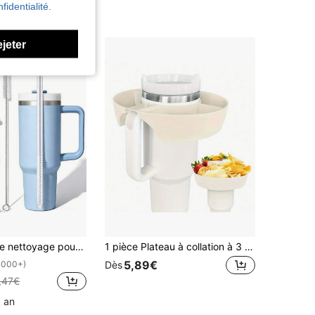
fidentialité.
ejeter
sable, convient aux tasses de 40/30/20 oz, nettoyeur de tuyau de 12 mm de diamètre, convient aux bouteilles d'eau et aux pailles
1 pièce Plateau à collation à 3 compartiments, plateau à collation divisé réutilisable, convient pour le cinéma à domicile, les pique-niques en plein air, les fêtes, les fournitures de fête (adapté aux gobelets de 40 oz), la rentrée scolaire
5,89€
1000+)
Dès
,47€
1 an