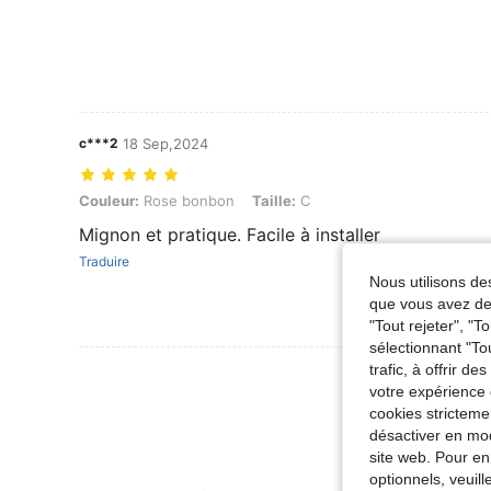
c***2
18 Sep,2024
Couleur: Rose bonbon, Taille: C
Couleur:
Rose bonbon
Taille:
C
Mignon et pratique. Facile à installer
Traduire
Nous utilisons des
que vous avez dem
"Tout rejeter", "
sélectionnant "To
trafic, à offrir d
Voir Plus D
votre expérience 
cookies stricteme
désactiver en mod
site web. Pour en
optionnels, veuil