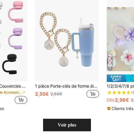
4
6 pièces/2 pièces Couvercles de paille réutilisables en silicone compatibles avec la coupe , pour éviter les débordements, les fuites, les éclaboussures et la poussière
1 pièce Porte-clés de forme élégante en forme de tasse, 26 breloques de lettres alphabétiques pour tasse, chaîne dorée de breloques initiales pour bouteille d'eau, gobelet, tasse - Identification de lettre blanche pour poignée de tasse
de Accessoires pour bouteilles d'eau et gobelets
(
2,55€
2,56€
2,56€
Dès
2
les
Clients très
Voir plus