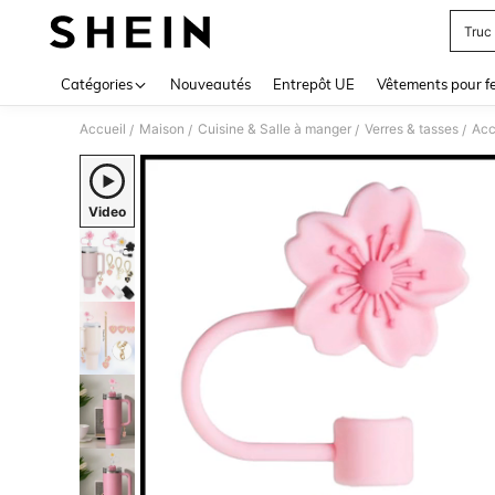
Truc 
Use up 
Catégories
Nouveautés
Entrepôt UE
Vêtements pour 
Accueil
Maison
Cuisine & Salle à manger
Verres & tasses
Acc
/
/
/
/
Video