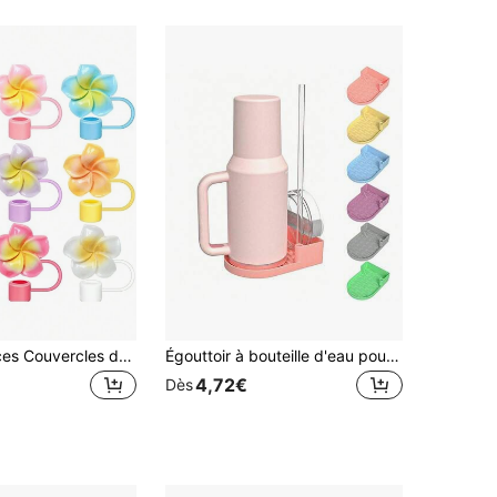
1 pièce/6 pièces Couvercles de paille à fleurs, convient pour les tasses de 30 oz et 40 oz, capuchons de paille en silicone de 10 mm, réutilisables, anti-poussière, couvercles de paille minimalistes, accessoires pour tasses, cadeau pour la fête des mères
Égouttoir à bouteille d'eau pour tumbler de 20-30-40 oz, égouttoir en silicone pour tasse, support de bouteille de comptoir pour tasses, mugs, verres, pailles, couvercle de tasse
4,72€
Dès