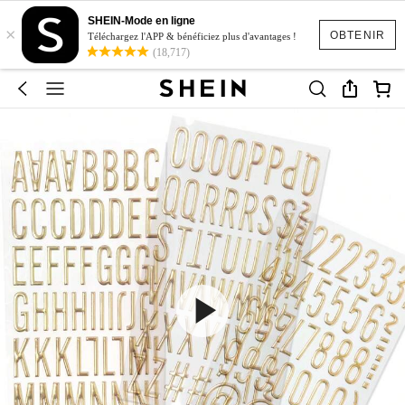
SHEIN-Mode en ligne
×
OBTENIR
Téléchargez l'APP & bénéficiez plus d'avantages !
(18,717)