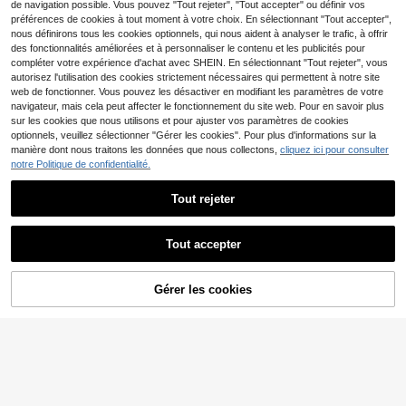
avions, autocollants auto-adhésifs,
de navigation possible. Vous pouvez "Tout rejeter", "Tout accepter" ou définir vos
parfaits pour l'enseignement, les fo
préférences de cookies à tout moment à votre choix. En sélectionnant "Tout accepter",
urnitures scolaires, la papeterie de
nous définirons tous les cookies optionnels, qui nous aident à analyser le trafic, à offrir
classe, le scrapbooking DIY et les é
des fonctionnalités améliorées et à personnaliser le contenu et les publicités pour
tiquettes cadeaux
compléter votre expérience d'achat avec SHEIN. En sélectionnant "Tout rejeter", vous
autorisez l'utilisation des cookies strictement nécessaires qui permettent à notre site
web de fonctionner. Vous pouvez les désactiver en modifiant les paramètres de votre
navigateur, mais cela peut affecter le fonctionnement du site web. Pour en savoir plus
sur les cookies que nous utilisons et pour ajuster vos paramètres de cookies
optionnels, veuillez sélectionner "Gérer les cookies". Pour plus d'informations sur la
1400 pièces - Autocollants à pois c
manière dont nous traitons les données que nous collectons,
cliquez ici pour consulter
olorés, étiquettes de codage couleu
(100+)
notre Politique de confidentialité.
r rondes, étiquettes à points, étiquet
4
tes de prix, étiquettes à pois, étiquet
,38€
Tout rejeter
tes autocollantes pour le bureau, la
classe, les papiers, l'artisanat DIY, l
a rentrée scolaire
Tout accepter
1 rouleau (500 pièces) Autocollants
Gérer les cookies
AJOUTER AU PANIER
de remerciement en feuille d'or ros
2
,98€
e, pour boîte, bouquet, tasse, cadea
u, décoration de fête