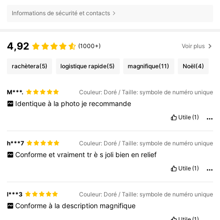
Informations de sécurité et contacts
4,92
(1000+)
Voir plus
rachètera
(5)
logistique rapide
(5)
magnifique
(11)
Noël
(4)
M***.
Couleur: Doré / Taille: symbole de numéro unique
Identique
à
la
photo
je
recommande
Utile
(1)
h***7
Couleur: Doré / Taille: symbole de numéro unique
Conforme
et
vraiment
tr
è
s
joli
bien
en
relief
Utile
(1)
l***3
Couleur: Doré / Taille: symbole de numéro unique
Conforme
à
la
description
magnifique
Utile
(1)