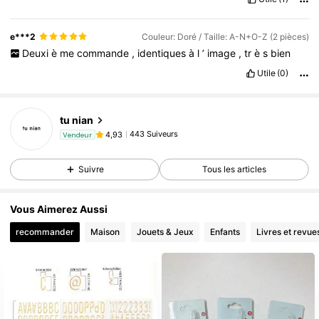
e***2
Couleur: Doré / Taille: A-N+O-Z (2 pièces)
Deuxi
è
me
commande
,
identiques
à
l
’
image
,
tr
è
s
bien
Utile
(0)
tu nian
443 Suiveurs
4,93
Vendeur
Suivre
Tous les articles
Vous Aimerez Aussi
recommander
Maison
Jouets & Jeux
Enfants
Livres et revue