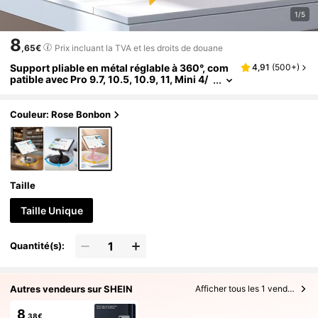
1/5
8
,65€
Prix incluant la TVA et les droits de douane
Support pliable en métal réglable à 360°, com
4,91
(
500+
)
patible avec Pro 9.7, 10.5, 10.9, 11, Mini 4/
3/2, tablettes, Kindle, liseuses électroniqu
es (rose). Convient également pour iPhone, té
léphones Android. Cadeau d'anniversaire, su
Couleur: Rose Bonbon
pport de téléphone pour la famille et les amis,
accessoire de téléphone.
Taille
Taille Unique
Quantité(s):
Autres vendeurs sur SHEIN
Afficher tous les 1 vendeurs
8
,38€