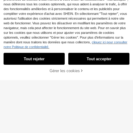
nous définirons tous les cookies optionnels, qui nous aident à analyser le trafic, à offrir
des fonctionnalités améliorées et à personnaliser le contenu et les publicités pour
compléter votre expérience d'achat avec SHEIN. En sélectionnant "Tout rejeter", vous
autorisez l'utilisation des cookies strictement nécessaires qui permettent à notre site
web de fonctionner. Vous pouvez les désactiver en modifiant les paramètres de votre
navigateur, mais cela peut affecter le fonctionnement du site web. Pour en savoir plus
sur les cookies que nous utilisons et pour ajuster vos paramètres de cookies
optionnels, veuillez sélectionner "Gérer les cookies". Pour plus d'informations sur la
manière dont nous traitons les données que nous collectons,
cliquez ici pour consulter
notre Politique de confidentialité.
Tout rejeter
Tout accepter
1 pièce Support universel en métal
pour téléphone et tablette à rotation
3
2/1 pièce Support universel pour tél
,88€
360° - Étanche, absorbant les choc
Gérer les cookies
AJOUTER AU PANIER
éphone/tablette en métal, antidérap
(1000+)
s, réglable et compact - Structure e
ant et antichoc, convient pour la dif
4
n fer durable, rotation fluide et utilis
fusion en direct, angle réglable, pou
,14€
4,18€
ation durable. Compatible avec , tél
r regarder des films et charger, acce
éphone Android. Cadeau pour anniv
ssoire de bureau créatif
ersaire, famille, amis. Support de tél
éphone, accessoires de téléphone,
support solide et résistant