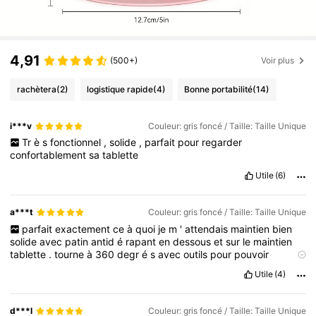
4,91
(500+)
Voir plus
rachètera
(2)
logistique rapide
(4)
Bonne portabilité
(14)
i***v
Couleur: gris foncé / Taille: Taille Unique
Tr
è
s
fonctionnel
,
solide
,
parfait
pour
regarder
confortablement
sa
tablette
Utile
(6)
a***t
Couleur: gris foncé / Taille: Taille Unique
parfait
exactement
ce
à
quoi
je
m
'
attendais
maintien
bien
solide
avec
patin
antid
é
rapant
en
dessous
et
sur
le
maintien
tablette
.
tourne
à
360
degr
é
s
avec
outils
pour
pouvoir
bloquer
la
rotation
si
on
le
souhaite
Utile
(4)
d***l
Couleur: gris foncé / Taille: Taille Unique