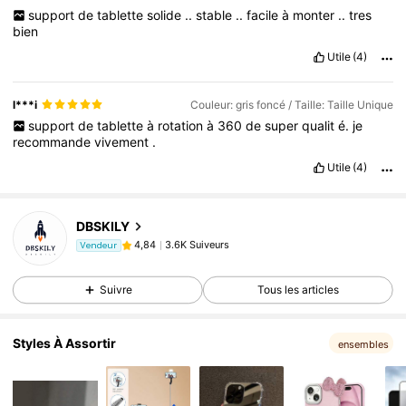
support
de
tablette
solide
..
stable
..
facile
à
monter
..
tres
bien
Utile
(4)
l***i
Couleur: gris foncé / Taille: Taille Unique
support
de
tablette
à
rotation
à
360
de
super
qualit
é.
je
recommande
vivement
.
Utile
(4)
3.6K Suiveurs
4,84
DBSKILY
3.6K Suiveurs
4,84
Vendeur
d***4
est en train de naviguer
3.6K Suiveurs
4,84
Suivre
Tous les articles
3.6K Suiveurs
4,84
3.6K Suiveurs
4,84
Styles À Assortir
ensembles
3.6K Suiveurs
4,84
3.6K Suiveurs
4,84