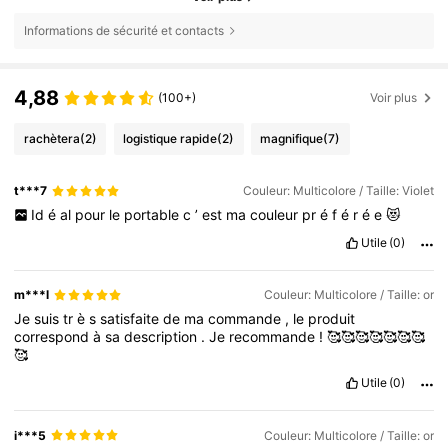
Informations de sécurité et contacts
4,88
(100+)
Voir plus
rachètera
(2)
logistique rapide
(2)
magnifique
(7)
t***7
Couleur: Multicolore / Taille: Violet
Id
é
al
pour
le
portable
c
’
est
ma
couleur
pr
é
f
é
r
é
e
😻
Utile
(0)
m***l
Couleur: Multicolore / Taille: or
Je
suis
tr
è
s
satisfaite
de
ma
commande
,
le
produit
correspond
à
sa
description
.
Je
recommande
!
🥰🥰🥰🥰🥰🥰🥰
🥰
Utile
(0)
i***5
Couleur: Multicolore / Taille: or