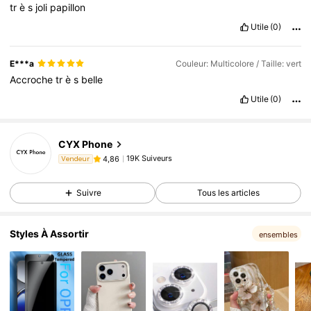
tr
è
s
joli
papillon
Utile
(0)
E***a
Couleur: Multicolore / Taille: vert
Accroche
tr
è
s
belle
Utile
(0)
19K Suiveurs
4,86
CYX Phone
19K Suiveurs
4,86
Vendeur
j***8
est en train de naviguer
19K Suiveurs
4,86
Suivre
Tous les articles
19K Suiveurs
4,86
19K Suiveurs
4,86
Styles À Assortir
ensembles