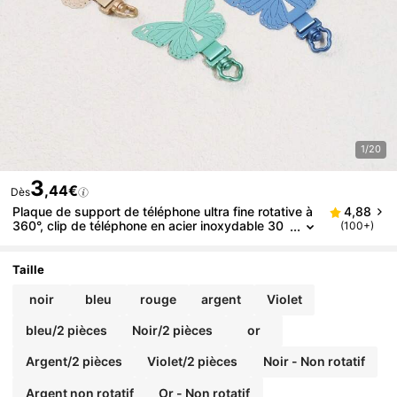
1/20
3
,44€
Dès
Plaque de support de téléphone ultra fine rotative à
4,88
360°, clip de téléphone en acier inoxydable 30
(100+)
4, accessoire de dragonne de téléphone, tamp
on à boucle unique, autocollant anti-perte ultra fin, t
ampon de connexion robuste, clip d'oreillette, drago
Taille
nne universelle en métal
noir
bleu
rouge
argent
Violet
bleu/2 pièces
Noir/2 pièces
or
Argent/2 pièces
Violet/2 pièces
Noir - Non rotatif
Argent non rotatif
Or - Non rotatif