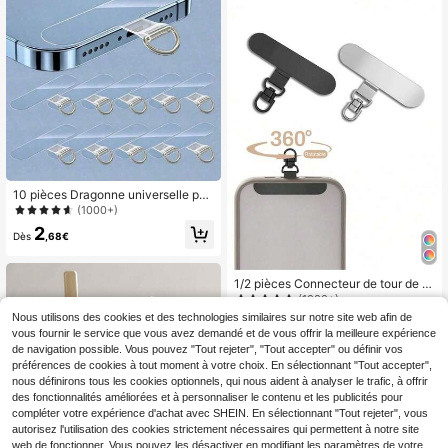
de boîtier de téléphone, cadeau pou
r la mère, la famille, les amis, l'anniv
ersaire, le festival, décoration de tél
éphone, chaîne de téléphone
10 pièces Dragonne universelle pou
r téléphone, 2,4 pouces, sangle de
(1000+)
cou amovible en nylon avec porte-
2
cartes et patch boucle pour smartp
Dès
,68€
hone
1/2 pièces Connecteur de tour de c
ou de téléphone en acier inoxydabl
(1000+)
e rotatif à 360°, clip en métal ultra-fi
Nous utilisons des cookies et des technologies similaires sur notre site web afin de
2
n convenant pour les coques de tél
Dès
,74€
vous fournir le service que vous avez demandé et de vous offrir la meilleure expérience
éphone
de navigation possible. Vous pouvez "Tout rejeter", "Tout accepter" ou définir vos
préférences de cookies à tout moment à votre choix. En sélectionnant "Tout accepter",
nous définirons tous les cookies optionnels, qui nous aident à analyser le trafic, à offrir
des fonctionnalités améliorées et à personnaliser le contenu et les publicités pour
compléter votre expérience d'achat avec SHEIN. En sélectionnant "Tout rejeter", vous
autorisez l'utilisation des cookies strictement nécessaires qui permettent à notre site
web de fonctionner. Vous pouvez les désactiver en modifiant les paramètres de votre