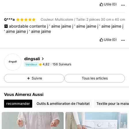
Utile
(0)
Q***a
Couleur: Multicolore / Taille: 2 pièces 30 cm x 40 cm
abordable
contente
j
'
aime
jaime
j
'
aime
jaime
j
'
aime
jaime
j
'
aime
jaime
j
'
aime
jaime
Utile
(0)
dingsali
156 Suiveurs
4,82
Vendeur
Suivre
Tous les articles
Vous Aimerez Aussi
recommander
Outils & amélioration de l'habitat
Textile pour la mais