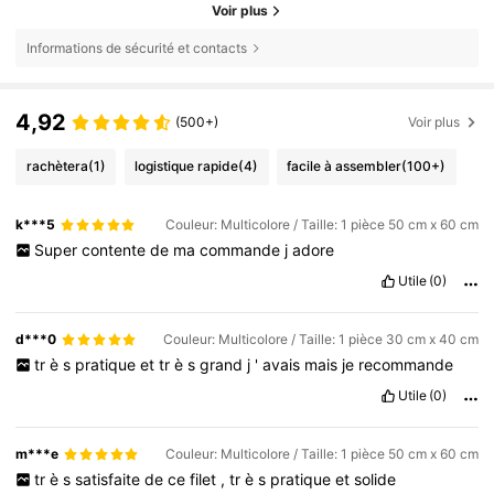
Voir plus
Informations de sécurité et contacts
4,92
(500+)
Voir plus
rachètera
(1)
logistique rapide
(4)
facile à assembler
(100+)
k***5
Couleur: Multicolore / Taille: 1 pièce 50 cm x 60 cm
Super
contente
de
ma
commande
j
adore
Utile
(0)
d***0
Couleur: Multicolore / Taille: 1 pièce 30 cm x 40 cm
tr
è
s
pratique
et
tr
è
s
grand
j
'
avais
mais
je
recommande
Utile
(0)
m***e
Couleur: Multicolore / Taille: 1 pièce 50 cm x 60 cm
tr
è
s
satisfaite
de
ce
filet
,
tr
è
s
pratique
et
solide