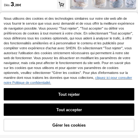
spécial anti-déformation pour souti
3
en-gorge/lingerie, filet de rangemen
Dès
,28€
t
Sac de lavage en maille pour machi
ne à laver, grand sac de voyage dur
Nous utilisons des cookies et des technologies similaires sur notre site web afin de
3
Dès
,10€
able pour le linge, sac de lavage po
vous fournir le service que vous avez demandé et de vous offrir la meilleure expérience
ur machine à laver avec cordon de
de navigation possible. Vous pouvez "Tout rejeter", "Tout accepter" ou définir vos
serrage, convient pour les chemise
préférences de cookies à tout moment à votre choix. En sélectionnant "Tout accepter",
s, les sous-vêtements, les soutiens-
nous définirons tous les cookies optionnels, qui nous aident à analyser le trafic, à offrir
gorge, les chaussettes, etc. 1/3 pièc
des fonctionnalités améliorées et à personnaliser le contenu et les publicités pour
es sac de lavage en maille.
compléter votre expérience d'achat avec SHEIN. En sélectionnant "Tout rejeter", vous
autorisez l'utilisation des cookies strictement nécessaires qui permettent à notre site
web de fonctionner. Vous pouvez les désactiver en modifiant les paramètres de votre
navigateur, mais cela peut affecter le fonctionnement du site web. Pour en savoir plus
sur les cookies que nous utilisons et pour ajuster vos paramètres de cookies
optionnels, veuillez sélectionner "Gérer les cookies". Pour plus d'informations sur la
manière dont nous traitons les données que nous collectons,
cliquez ici pour consulter
notre Politique de confidentialité.
Tout rejeter
Grand sac à linge à cordon en maill
Tout accepter
e avec filtre pour machine à laver et
3
Dès
,48€
filtre à cheveux, sac pour machine
à laver en polyester blanc de grand
1 pièce Grand sac filet à lessive pou
e taille, sac à linge épais, fabriqué a
Gérer les cookies
AJOUTER AU PANIER
r le lavage des vêtements, chemise
vec une technique de filage en mail
2
Dès
,88€
s, chaussettes, collants, sous-vête
le fine et grossière, convient pour la
ments, soutiens-gorge et lingerie, s
machine à laver, avec sac à linge e