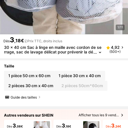
1/11
3
,18€
Dès
Prix TTC, droits inclus
30 x 40 cm Sac à linge en maille avec cordon de se
4,92
rrage, sac de lavage délicat pour prévenir la dé
(500+)
formation des vêtements
Taille
1 pièce 50 cm x 60 cm
1 pièce 30 cm x 40 cm
2 pièces 30 cm x 40 cm
2 pièces 50cm*60cm
Guide des tailles
Autres vendeurs sur SHEIN
Afficher tous les 9 vendeurs
3
3
3
Dès
,08€
Dès
,18€
Dès
,24€