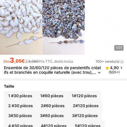
1/31
3
,05€
3,08€
Dès
Prix TTC, droits inclus
100+ vendu(s)
Ensemble de 30/60/120 pièces de pendentifs créat
4,90
ifs et branchés en coquille naturelle (avec trou),
(500+)
comprenant plusieurs types de pendentifs en c
oquillage et en conque pour la fabrication de bracel
ets, colliers, bijoux perlés et accessoires de style d
Taille
e vacances à la plage.
1 #30 pièces
1#60 pièces
1#120 pièces
2 #30 pièces
2#60 pièces
2#120 pièces
3#30 pièces
3#60 pièces
3#120 pièces
4 #30 pièces
4#120 pièces
5#120 pièces