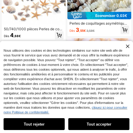
Économiser 0,03€
Perles de coquillages asymétriques
naturelles, café, blanc, noir. Perles d
3
50/740/1000 pièces Perles de coq
Dès
,55€
3,58€
e coquillages asymétriques, access
uillages naturels mélangés en forme
4
oires de bijoux faits main pour brace
Dès
,68€
d'étoile de mer et de conque pour
lets, colliers et DIY
l'artisanat DIY, la décoration de la m
aison, la décoration de fête à thème
de plage, le mariage, le remplissage
Nous utilisons des cookies et des technologies similaires sur notre site web afin de
d'aquarium et de vase
vous fournir le service que vous avez demandé et de vous offrir la meilleure expérience
de navigation possible. Vous pouvez "Tout rejeter", "Tout accepter" ou définir vos
préférences de cookies à tout moment à votre choix. En sélectionnant "Tout accepter",
nous définirons tous les cookies optionnels, qui nous aident à analyser le trafic, à offrir
des fonctionnalités améliorées et à personnaliser le contenu et les publicités pour
compléter votre expérience d'achat avec SHEIN. En sélectionnant "Tout rejeter", vous
autorisez l'utilisation des cookies strictement nécessaires qui permettent à notre site
web de fonctionner. Vous pouvez les désactiver en modifiant les paramètres de votre
navigateur, mais cela peut affecter le fonctionnement du site web. Pour en savoir plus
sur les cookies que nous utilisons et pour ajuster vos paramètres de cookies
optionnels, veuillez sélectionner "Gérer les cookies". Pour plus d'informations sur la
manière dont nous traitons les données que nous collectons,
cliquez ici pour consulter
32/62 pièces Style bohème Mélang
notre Politique de confidentialité.
e de tortue de mer, étoile de mer et
(100+)
coquillage, perles acryliques double
3
Tout rejeter
Tout accepter
face non décolorantes, convient po
Dès
,29€
30 g/paquet Coquillages perforés d
ur les vacances et le port quotidien,
e tailles assorties, matériaux pour la
excellent cadeau pour les amis, les