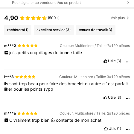
Pour signaler ce vendeur et/ou ce produit
4,90
(500+)
Voir plus
rachètera
(1)
excellent service
(3)
tenues de travail
(3)
m***2
Couleur: Multicolore / Taille: 7#120 pièces
jolis
petits
coquillages
de
bonne
taille
Utile
(3)
l***8
Couleur: Multicolore / Taille: 3#120 pièces
ils
sont
trop
beau
pour
faire
des
bracelet
ou
autre
c
’
est
parfait
liker
pour
les
points
svpp
Utile
(3)
m***a
Couleur: Multicolore / Taille: 2#120 pièces
C
vraiment
trop
bien
👍
contente
de
mon
achat
Utile
(1)