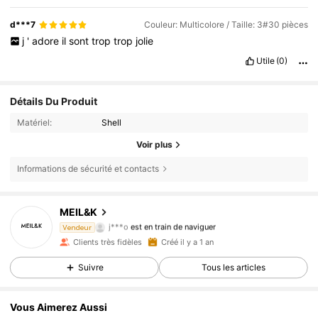
d***7
Couleur: Multicolore / Taille: 3#30 pièces
j
'
adore
il
sont
trop
trop
jolie
Utile
(0)
Détails Du Produit
Matériel:
Shell
Voir plus
Informations de sécurité et contacts
MEIL&K
3.9K Suiveurs
4,91
j***o
est en train de naviguer
Vendeur
3.9K Suiveurs
4,91
Clients très fidèles
Créé il y a 1 an
Suivre
Tous les articles
Vous Aimerez Aussi