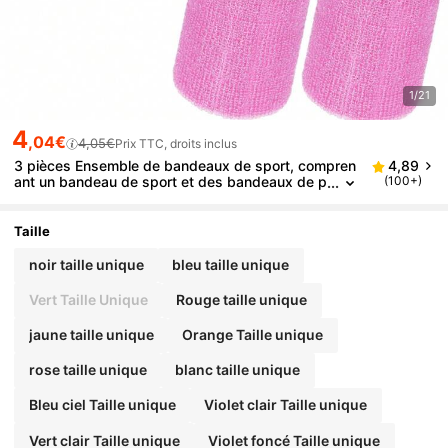
1/21
4
,04€
4,05€
Prix TTC, droits inclus
3 pièces Ensemble de bandeaux de sport, compren
4,89
ant un bandeau de sport et des bandeaux de p
(100+)
oignet rayés. Bandeaux absorbants pour homm
es et femmes athlétiques, accessoires de gym
Taille
noir taille unique
bleu taille unique
Vert Taille Unique
Rouge taille unique
jaune taille unique
Orange Taille unique
rose taille unique
blanc taille unique
Bleu ciel Taille unique
Violet clair Taille unique
Vert clair Taille unique
Violet foncé Taille unique