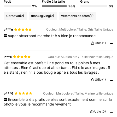
Petit
Fidèle à la taille
Grand
2%
98%
0%
Carnaval
(2)
thanksgiving
(2)
vêtements de fêtes
(1)
c***n
Couleur: Multicolore / Taille: Gris Taille Unique
super
absorbant
marche
tr
è
s
bien
je
recommande
Utile
(1)
l***e
Couleur: Multicolore / Taille: noir taille unique
Cet
ensemble
est
parfait
il
r
é
pond
en
tous
points
à
mes
attentes
.
Bien
é
lastique
et
absorbant
.
Fid
è
le
aux
images
.
R
é
sistant
,
rien
n
’
a
pas
boug
é
apr
è
s
tous
les
lavages
.
Utile
(1)
p***6
Couleur: Multicolore / Taille: Marine taille unique
Ensemble
tr
è
s
pratique
elles
sont
exactement
comme
sur
la
photo
je
vous
le
recommande
vivement
Utile
(0)