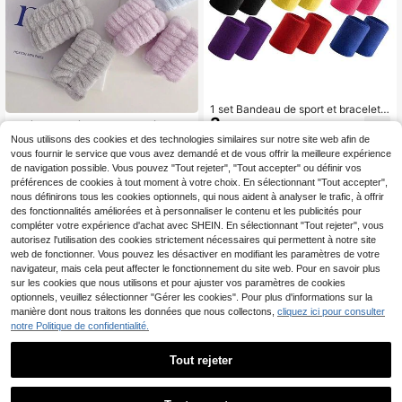
1 set Bandeau de sport et bracelet a
3
bsorbant la transpiration unisexe, c
6 pièces Protège-poignets résistant
,28€
onvient pour la gym, le football et a
2
s aux éclaboussures, bandeau abso
Nous utilisons des cookies et des technologies similaires sur notre site web afin de
Dès
,75€
utres sports, équipement de protecti
rbant l'eau pour se laver le visage, b
vous fournir le service que vous avez demandé et de vous offrir la meilleure expérience
on sportive, bracelet absorbant la tr
rassard en serviette absorbant l'eau
de navigation possible. Vous pouvez "Tout rejeter", "Tout accepter" ou définir vos
anspiration pour hommes - idéal po
pour les accessoires de sport et de
préférences de cookies à tout moment à votre choix. En sélectionnant "Tout accepter",
ur le yoga, le fitness, le tennis, le ba
gymnastique
sket-ball, la corde à sauter, la cours
nous définirons tous les cookies optionnels, qui nous aident à analyser le trafic, à offrir
e, la randonnée, le cyclisme et autr
des fonctionnalités améliorées et à personnaliser le contenu et les publicités pour
es activités d'entraînement.
compléter votre expérience d'achat avec SHEIN. En sélectionnant "Tout rejeter", vous
autorisez l'utilisation des cookies strictement nécessaires qui permettent à notre site
web de fonctionner. Vous pouvez les désactiver en modifiant les paramètres de votre
navigateur, mais cela peut affecter le fonctionnement du site web. Pour en savoir plus
sur les cookies que nous utilisons et pour ajuster vos paramètres de cookies
optionnels, veuillez sélectionner "Gérer les cookies". Pour plus d'informations sur la
manière dont nous traitons les données que nous collectons,
cliquez ici pour consulter
notre Politique de confidentialité.
Tout rejeter