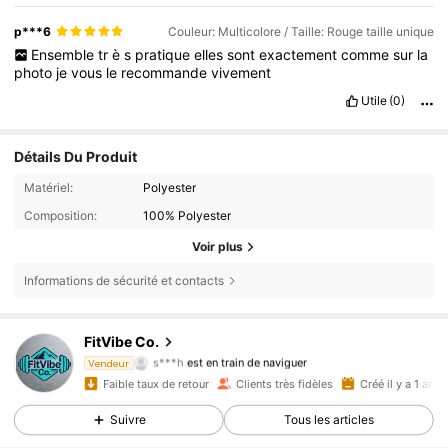
p***6
Couleur: Multicolore / Taille: Rouge taille unique
Ensemble
tr
è
s
pratique
elles
sont
exactement
comme
sur
la
photo
je
vous
le
recommande
vivement
Utile
(0)
Détails Du Produit
Matériel:
Polyester
Composition:
100% Polyester
Voir plus
Informations de sécurité et contacts
FitVibe Co.
684 Suiveurs
4,92
s***h
est en train de naviguer
Vendeur
684 Suiveurs
4,92
Faible taux de retour
Clients très fidèles
Créé il y a 1 an
Suivre
Tous les articles