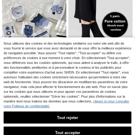
our femmes, cadeau pour petit ami
1 paire/3 paires/5 paires/10 paires L
1 paire de chaussettes épaisses po
5
ot multi-pack de chaussettes mi-m
ur femmes grande taille, chaussette
#1 BEST-SELLERS
de Fantasy-Simple Chaussettes d'équipage pour femm
,38€
ollet de couleur unie pour femmes,
s d'équipage chaudes d'hiver, conv
(1000+)
en coton respirant, doux et conforta
enant pour le port quotidien/Noël/fê
3
Nous utilisons des cookies et des technologies similaires sur notre site web afin de
bles, convenant pour un usage quot
te d'Halloween
Dès
,18€
vous fournir le service que vous avez demandé et de vous offrir la meilleure expérience
idien, à la maison, au bureau, à l'éc
ole, pour le sport, noir et blanc, auto
de navigation possible. Vous pouvez "Tout rejeter", "Tout accepter" ou définir vos
mne
préférences de cookies à tout moment à votre choix. En sélectionnant "Tout accepter",
nous définirons tous les cookies optionnels, qui nous aident à analyser le trafic, à offrir
des fonctionnalités améliorées et à personnaliser le contenu et les publicités pour
compléter votre expérience d'achat avec SHEIN. En sélectionnant "Tout rejeter", vous
autorisez l'utilisation des cookies strictement nécessaires qui permettent à notre site
web de fonctionner. Vous pouvez les désactiver en modifiant les paramètres de votre
4 paires de chaussettes mi-mollet
navigateur, mais cela peut affecter le fonctionnement du site web. Pour en savoir plus
à motifs rayés et floraux aléatoires
5 paires de chaussettes mi-mollet n
(100+)
pour femmes, pour un port quotidie
sur les cookies que nous utilisons et pour ajuster vos paramètres de cookies
oires à rayures verticales pour fem
5
#5 BEST-SELLERS
de Coton Chaussettes d'équipage pour femmes
,76€
n, automne
mes, taille unique convenant à tou
optionnels, veuillez sélectionner "Gérer les cookies". Pour plus d'informations sur la
5
,92€
-1%
5,98€
s, unisexe, automne
manière dont nous traitons les données que nous collectons,
cliquez ici pour consulter
notre Politique de confidentialité.
Tout rejeter
Économiser 0,03€
Afficher les articles similaires en stock
Voir tout
Tout accepter
2/6/10/12/24 paires de chaussettes