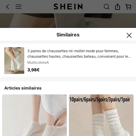
Similaires
3 paires de chaussettes mi-mollet mode pour femmes,
chaussettes hautes, chaussettes bateau, convenant pour le
layering, tricotées double-épaisseur, adaptées à toutes les
MulticoloreA
saisons
3,98€
Articles similaires