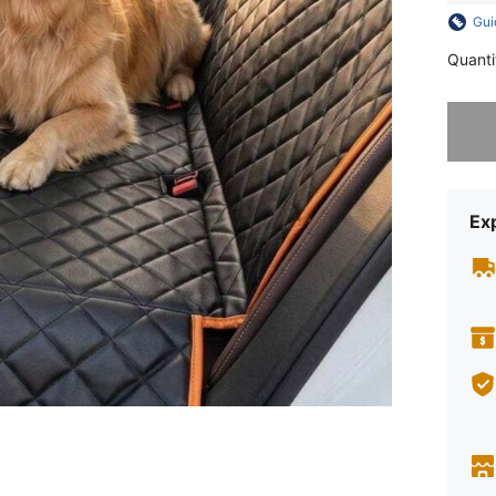
Gui
Quanti
Désolés,
Exp