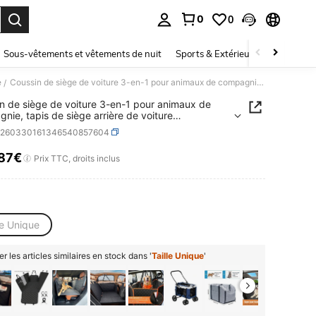
0
0
ouver. Press Enter to select.
Sous-vêtements et vêtements de nuit
Sports & Extérieur
Enfants
e
Coussin de siège de voiture 3-en-1 pour animaux de compagnie, tapis de siège arrière de voiture multifonctionnel anti-salissure pour chiens et chats
/
n de siège de voiture 3-en-1 pour animaux de
nie, tapis de siège arrière de voiture
onctionnel anti-salissure pour chiens et chats
p260330161346540857604
,87€
ICE AND AVAILABILITY
Prix TTC, droits inclus
le Unique
er les articles similaires en stock dans '
Taille Unique
'