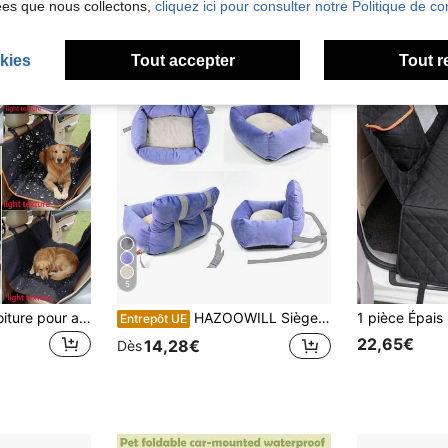
ées que nous collectons,
cliquez ici pour consulter notre Politique de con
kies
Tout accepter
Tout r
5
1 pièce Tapis de voiture pour animaux de compagnie en tissu Oxford 210D léger et imperméable testé sous pression, tapis de siège arrière imperméable et résistant à la saleté, noir décontracté confortable et pratique avec bord coloré, 1 pièce tapis de voiture imperméable pour animaux de compagnie en voyage
HAZOOWILL Siège de voiture pour animaux de compagnie & lit de voyage, convient aux petits chiens et chats, avec base antidérapante & sangles réglables, léger et pliable, conception multifonctionnelle, convient pour les voyages en voiture & l'utilisation à la maison
Entrepôt UE
22,65€
14,28€
Dès