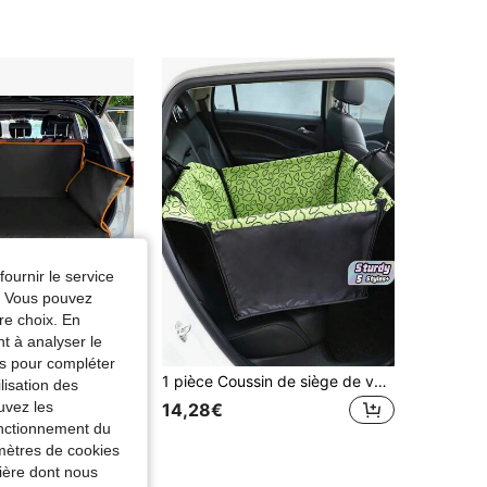
fournir le service
e. Vous pouvez
re choix. En
nt à analyser le
tés pour compléter
1 pièce Tapis de coffre antidérapant robuste, protecteur de zone de chargement avec surface antidérapante et résistante aux rayures, facile à nettoyer - design noir et orange élégant, convient pour SUV, berline, camion - accessoire d'intérieur de voiture, doublure de coffre, tapis de coffre à la mode, housse de siège de voiture pour chien, housse de siège de voiture pour animal de compagnie
1 pièce Coussin de siège de voiture pour animaux de compagnie, housse de siège de voiture imperméable et résistante aux rayures pour animaux de compagnie, tapis de siège unique pour chien, transporteur de voiture pour animaux de compagnie
lisation des
uvez les
14,28€
fonctionnement du
amètres de cookies
nière dont nous