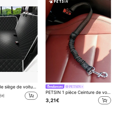
ches de rangement, hamac de voiture pour chien anti-rayures et antidérapant, ajustement universel pour voitures/camions/SUV
PETSIN
PETSIN 1 pièce Ceinture de voiture réglable pour animal de compagnie, couleur aléatoire
8€
3,21€