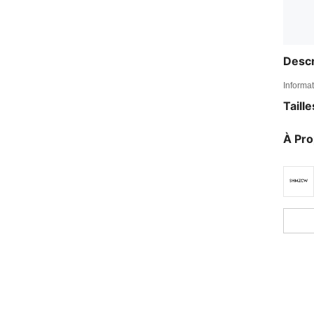
Descr
Informat
Taill
À Pr