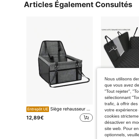
Articles Également Consultés
Nous utilisons des
que vous avez dem
"Tout rejeter", "
sélectionnant "To
trafic, à offrir d
Siège rehausseur pliable pour animal de compagnie - Respirant et facile à nettoyer, conception spacieuse pour chats et chiens S'adapte aux sièges avant et arrière, assemblage facile Siège de voiture pour animaux de compagnie, housse de siège de voiture, housse de siège de voiture pour chien
Housse de siège de voiture pour chien de compagnie avec fenêtre en maille imperméabl
Entrepôt UE
Entrepôt UE
votre expérience 
cookies stricteme
12,89€
18,28€
désactiver en mod
site web. Pour en
optionnels, veuil