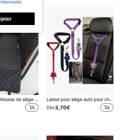
fidentialité.
ejeter
1 pièce Épais Housse de siège de voiture universelle en tissu Oxford noir et orange, résistante à l'eau et aux griffures. Housse de siège pour animaux de compagnie pour la banquette arrière avec poche de rangement et fenêtre de visualisation en maille. Hamac pour animaux de compagnie robuste convenant aux voitures, camions et SUV
Laisse pour siège auto pour chien (1 pièce), laisse intérieure pour chien, ceinture de sécurité pour siège auto, boucle de fixation, accessoires pour siège auto, cadeau de Noël
3,70€
Dès