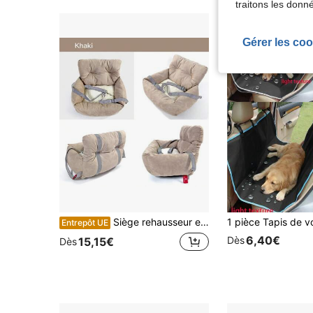
traitons les donn
Gérer les coo
Siège rehausseur et lit de voyage pour animaux de compagnie HazoWill, convient aux petits chiens et chats, siège surélevé avec base antidérapante et sangles réglables, léger et pliable, design multifonctionnel, à la mode et confortable, idéal pour les voyages sur la route et l'utilisation à la maison
Entrepôt UE
6,40€
Dès
15,15€
Dès