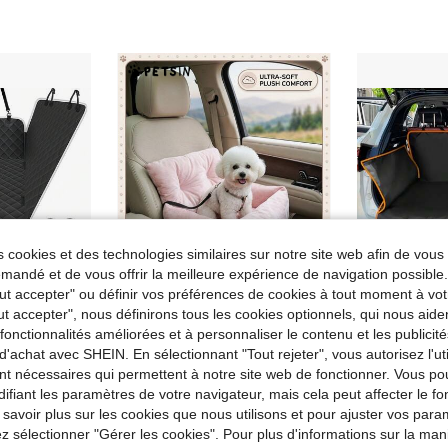
 cookies et des technologies similaires sur notre site web afin de vous 
andé et de vous offrir la meilleure expérience de navigation possibl
Tout accepter" ou définir vos préférences de cookies à tout moment à vot
ut accepter", nous définirons tous les cookies optionnels, qui nous aide
es fonctionnalités améliorées et à personnaliser le contenu et les publici
e et sac de rangement, durable, résistante aux rayures et antidérapante. Hamac pour chien convenant à la plupart des voitures/camions/SUV
PETSIN
d'achat avec SHEIN. En sélectionnant "Tout rejeter", vous autorisez l'uti
PETSIN 1 pièce Coussin de siège de voiture pour animal de compagnie rose détachable, convenant pour toutes les saisons, siège de voiture pour animal de compagnie, lit pour animal de compagnie avec laisse, adapté aux chats et chiens de taille moyenne et petite
nt nécessaires qui permettent à notre site web de fonctionner. Vous po
7,88€
13,33€
ifiant les paramètres de votre navigateur, mais cela peut affecter le 
Dès
 savoir plus sur les cookies que nous utilisons et pour ajuster vos par
lez sélectionner "Gérer les cookies". Pour plus d'informations sur la ma