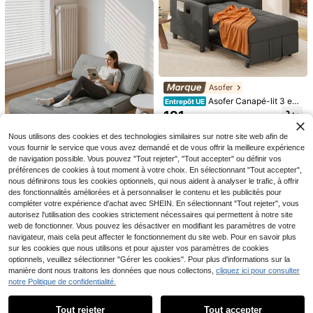
e pour petits appartements
Asofer
Canapé-lit double pliabl
Asofer Canapé-lit pliabl
Entrepôt UE
Entrepôt UE
Asofer
e, convertible, angle réglable, appui
e pour 2 personnes, lit d'appoint plia
236
105
Asofer Canapé-lit 3 en
,08€
Entrepôt UE
,04€
-tête, matelas complet, tissu épong
ble pour petits espaces, 90 x 130 c
1, canapé-lit, fauteuil convertible, c
e en lin, convient aux salons et cha
191
m plié, 200 x 130 cm déplié
,18€
anapé-lit gigogne, réglable, tissu e
mbres, couleur grise
n lin moderne pour salon et petites
Nous utilisons des cookies et des technologies similaires sur notre site web afin de
pièces d'appartements, Idées pour l
vous fournir le service que vous avez demandé et de vous offrir la meilleure expérience
a Saint-Valentin
Canapé-lit double avec
Entrepôt UE
de navigation possible. Vous pouvez "Tout rejeter", "Tout accepter" ou définir vos
réglable, pouf, canapé-lit pliant ave
102
préférences de cookies à tout moment à votre choix. En sélectionnant "Tout accepter",
,20€
c réglable, chaise de méditation pli
nous définirons tous les cookies optionnels, qui nous aident à analyser le trafic, à offrir
ante, adapté à la chambre et au sal
des fonctionnalités améliorées et à personnaliser le contenu et les publicités pour
on.
compléter votre expérience d'achat avec SHEIN. En sélectionnant "Tout rejeter", vous
autorisez l'utilisation des cookies strictement nécessaires qui permettent à notre site
web de fonctionner. Vous pouvez les désactiver en modifiant les paramètres de votre
navigateur, mais cela peut affecter le fonctionnement du site web. Pour en savoir plus
sur les cookies que nous utilisons et pour ajuster vos paramètres de cookies
optionnels, veuillez sélectionner "Gérer les cookies". Pour plus d'informations sur la
manière dont nous traitons les données que nous collectons,
cliquez ici pour consulter
Canapé d'angle Convert
Bealife Canapés & Sofa
Entrepôt UE
Entrepôt UE
notre Politique de confidentialité.
Afficher les articles similaires en stock
Voir tout
ible 3 Places en U, Canapé Modulai
s
Fauteuil/canapé-lit plia
#4 BEST-SELLERS
de Gris Meubles de salon
Entrepôt UE
#2 BEST-SELLERS
de Gris foncé Meubles de salon
re Compressé en Velours Côtelé av
nt 5 en 1 pour bureau et réception –
101
359
142
,98€
ec 5 Oreillers et 2 Poches, Emballag
Assis/Appuyé/Incliné, 3 en 1, Accou
Tout rejeter
Tout accepter
,10€
,66€
Désolés, ce produit est épuisé.