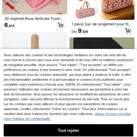
3D Imprimé Roue Verticale Tournan
te, Design Brillant en Forme de Cœ
6
1 pièce Sac de rangement pour fil d
,61€
ur Outil Rotatif en Plastique pour le
e crochet imprimé de motif de cout
9
Tricot, Organisateur de Dévidoir à F
Dès
,52€
ure, sac de rangement pour machin
il
e à coudre, convient pour le range
ment des fournitures de couture, dé
dié aux projets DIY faits main, cade
au pour les passionnés de couture
Marqueur résistant aux intempéries,
12 Couleurs/24 Couleurs/36 Couleu
durable pour la gravure d'épitaphes
rs Stylos marqueurs acryliques, styl
Nous utilisons des cookies et des technologies similaires sur notre site web afin de
2
4
Dès
,68€
,89€
sur les pierres tombales, marquage l
os à encre liquide à pointe souple, f
vous fournir le service que vous avez demandé et de vous offrir la meilleure expérience
ongue durée pour les inscriptions su
aciles à utiliser, convenant pour l'art
de navigation possible. Vous pouvez "Tout rejeter", "Tout accepter" ou définir vos
r les pierres tombales
isanat, le verre, la pierre, la céramiq
préférences de cookies à tout moment à votre choix. En sélectionnant "Tout accepter",
ue, le métal, la canevas, le tissu, les
nous définirons tous les cookies optionnels, qui nous aident à analyser le trafic, à offrir
œufs, la peinture sur roche et les fo
des fonctionnalités améliorées et à personnaliser le contenu et les publicités pour
urnitures d'artisanat DIY.
compléter votre expérience d'achat avec SHEIN. En sélectionnant "Tout rejeter", vous
autorisez l'utilisation des cookies strictement nécessaires qui permettent à notre site
web de fonctionner. Vous pouvez les désactiver en modifiant les paramètres de votre
navigateur, mais cela peut affecter le fonctionnement du site web. Pour en savoir plus
sur les cookies que nous utilisons et pour ajuster vos paramètres de cookies
2 pièces Patchs de réparation en n
optionnels, veuillez sélectionner "Gérer les cookies". Pour plus d'informations sur la
ylon de 20 x 15 cm, Patchs de racc
3
manière dont nous traitons les données que nous collectons,
cliquez ici pour consulter
,29€
ommodage en tissu de nylon, Ruba
notre Politique de confidentialité.
n adhésif de réparation en nylon, Ki
1 pièce Support à fil en bois, acces
t de réparation d'équipement extéri
soire de tricot parfait pour filer les fi
eur imperméable et léger, Convient
8
Tout rejeter
Dès
,18€
ls, support à fil en bois avec mécani
pour les doudounes, les vêtements,
sme de tour classique, accessoire d
3D Imprimé Roue Verticale Tournan
Organisateur de bobines en bois - R
les tentes, les sacs, etc.